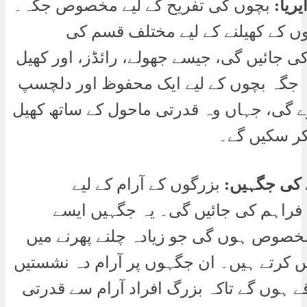
یریا:
بچوں کی تفریح کے لیے مخصوص جگہ۔
وں کے کھیلنے کے لیے مختلف قسم کی
ی جائیں گی، جیسے جھولے، رائڈز، اور کھیل
ہ جگہ بچوں کے لیے ایک محفوظ اور دلچسپ
 گی، جہاں وہ قدرتی ماحول کے ساتھ کھیل
کر سکیں گے۔
ے کی جگہیں:
بزرگوں کے آرام کے لیے
اہم کی جائیں گی۔ یہ جگہیں ایسے
خصوص ہوں گی جو زیادہ چلنے پھرنے میں
رتے ہیں۔ ان جگہوں پر آرام دہ نشستیں
قے ہوں گے تاکہ بزرگ افراد آرام سے قدرتی