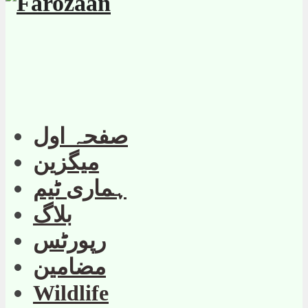
صفحہ اول
میگزین
ہماری ٹیم
بلاگ
رپورٹس
مضامین
Wildlife