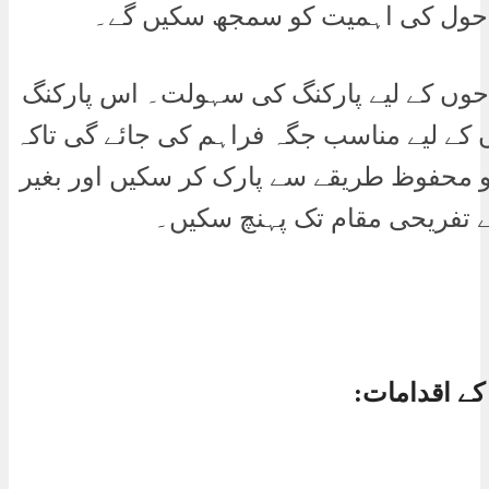
احول کی اہمیت کو سمجھ سکیں گے۔
وں کے لیے پارکنگ کی سہولت۔ اس پارکنگ
ں کے لیے مناسب جگہ فراہم کی جائے گی تاکہ
کو محفوظ طریقے سے پارک کر سکیں اور بغیر
 تفریحی مقام تک پہنچ سکیں۔
 کے اقدامات