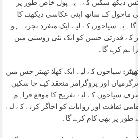
س دیکھ سکیں گے۔ یہ پول خاص طور پر
 ماحول کے ساتھ اپنی عکاسی دیکھنے کا
ا۔ یہ سیاحوں کے لیے ایک منفرد تجربہ ہو
لز کے قدرتی حسن کو ایک نئی روشنی میں
راہم کرے گا۔
ھیٹر:
سیاحوں کے لیے ایک کھلا تھیٹر جس میں
گرمیاں اور پروگرامز منعقد کیے جا سکیں
صرف سیاحوں کے لیے تفریح کا موقع فراہم
قامی ثقافت اور روایات کو اجاگر کرنے کے لیے
 طور پر بھی کام کرے گا۔