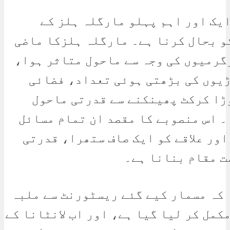
ایک اور اہم پہلو مارگلہ ہلز کے
و بحال کرنا ہے۔ مارگلہ ہلزکا ماضی
گرمیوں کی وجہ سے ماحول متاثر ہوا،
ڑیوں کی بڑھتی ہوئی تعداد، فضائی
ڑا کرکٹ پھینکنے سے قدرتی ماحول
۔ اس منصوبے کا مقصد ان تمام مسائل
اور علاقے کو ایک صاف ستھرا، قدرتی
ت مقام بنانا ہے۔
 کہ مسمار کیے گئے ریسٹورنٹ سے ملبہ
کمل کر لیا گیا ہے، اور اب لانٹانا کے