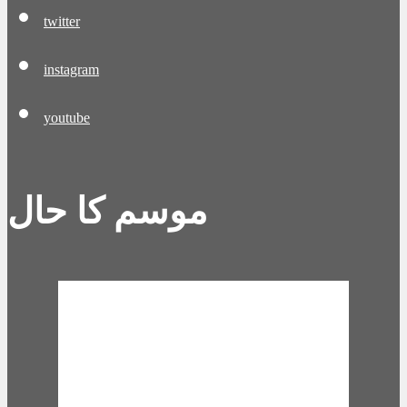
twitter
instagram
youtube
موسم کا حال
Karachi, PK
12:05 pm,
Aug 7,
2026