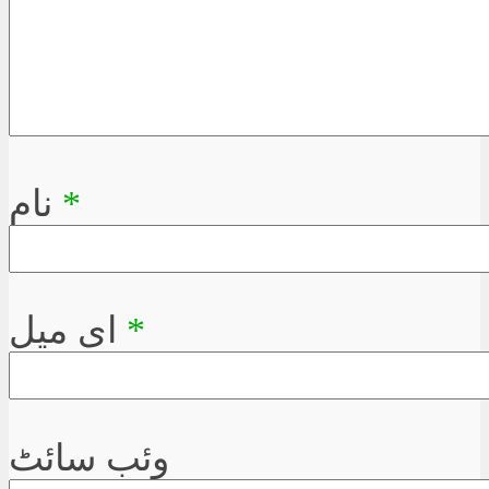
*
نام
*
ای میل
وئب سائٹ