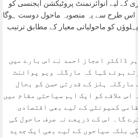
ری کے لیے انوائرنمنٹ پروٹیکشن ایجنسی کو
ا۔ اس طرح سے یہ منصوبہ ماحول دوست ہوگا
ہلوؤں کو ماحولیاتی معیار کے مطابق ترتیب
ر ڈاکٹر اعجاز احمد نے اس بارے میں
تے ہوئے کہا کہ مارگلہ ویو پوائنٹ
 مارگلہ ہلز کے قدرتی حسن کو بحال
 اس علاقے کو ایک اہم سیاحتی مقام میں
قامی کمیونٹی کے لیے بھی اقتصادی
ے گا۔ اس کے ذریعے نہ صرف ماحول کی
ی بلکہ سیاحوں کے لیے بھی ایک جدید