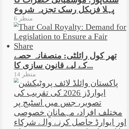
پہلا فزیکل رسک تجزیہ شروع
6 منظر
تھر کول رائلٹی: منصفانہ حصے
کے لیے قانون سازی کا...
14 منظر