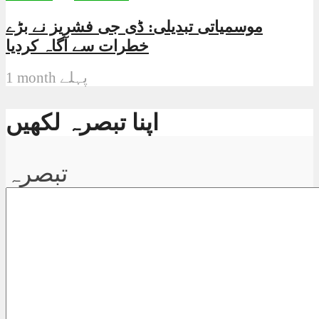
موسمیاتی تبدیلی: ڈی جی فشریز نے بڑے
خطرات سے آگاہ کردیا
1 month پہلے
اپنا تبصرہ لکھیں
تبصرہ