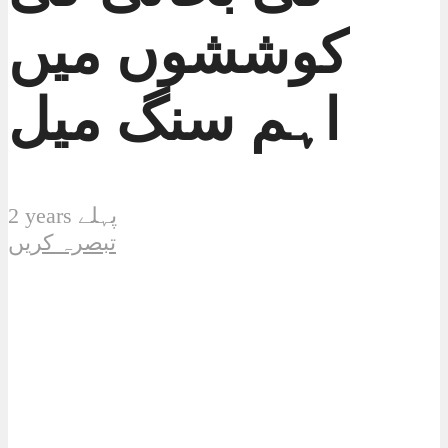
کوششوں میں
اہم سنگ میل
2 years پہلے
تبصرہ کریں