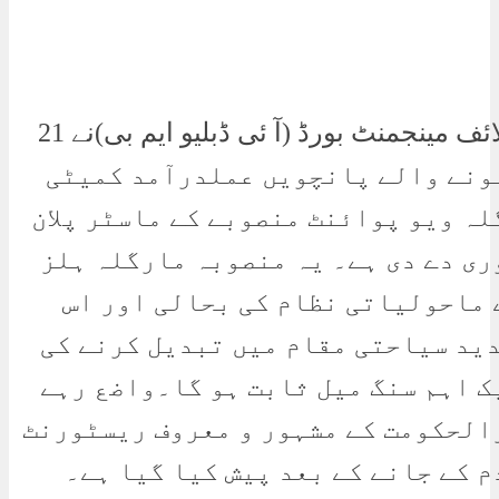
اسلام آباد وائلڈ لائف مینجمنٹ بورڈ (آ ئی ڈبلیو ایم بی)نے 21
 2024 کو ہونے والے پانچویں عملدرآمد کمیٹی
لہ ویو پوائنٹ منصوبے کے ماسٹر پلان
ری دے دی ہے۔ یہ منصوبہ مارگلہ ہلز
 ماحولیاتی نظام کی بحالی اور اس
دید سیاحتی مقام میں تبدیل کرنے کی
ک اہم سنگ میل ثابت ہو گا۔واضع رہے
الحکومت کے مشہور و معروف ریسٹورنٹ
 کے جانے کے بعد پیش کیا گیا ہے۔