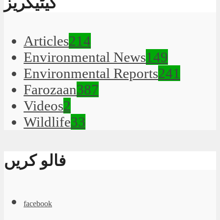
کیٹیگریز
Articles
214
Environmental News
149
Environmental Reports
241
Farozaan
387
Videos
2
Wildlife
33
فالو کریں
facebook