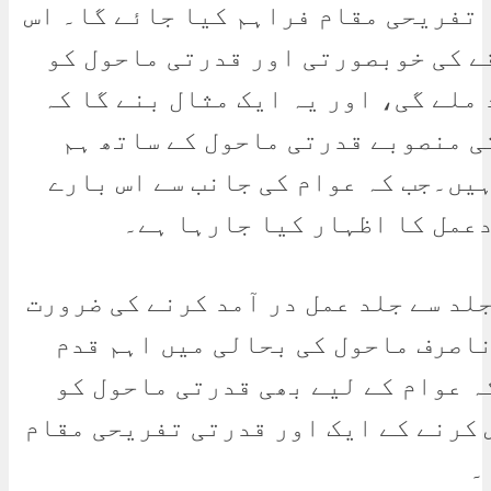
 تفریحی مقام فراہم کیا جائے گا۔ اس
ے کی خوبصورتی اور قدرتی ماحول کو
ملے گی، اور یہ ایک مثال بنے گا کہ
ی منصوبے قدرتی ماحول کے ساتھ ہم
یں۔جب کہ عوام کی جانب سے اس بارے
دعمل کا اظہار کیا جارہا ہے۔
لد سے جلد عمل در آمد کرنے کی ضرورت
ناصرف ماحول کی بحالی میں اہم قدم
ہ عوام کے لیے بھی قدرتی ماحول کو
 کرنے کے ایک اور قدرتی تفریحی مقام
۔