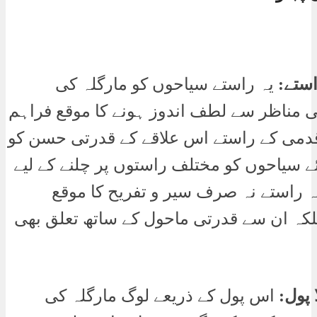
ستے:
یہ راستے سیاحوں کو مارگلہ کی
ی مناظر سے لطف اندوز ہونے کا موقع فراہم
دمی کے راستے اس علاقے کے قدرتی حسن کو
ئے سیاحوں کو مختلف راستوں پر چلنے کے لیے
 راستے نہ صرف سیر و تفریح کا موقع
لکہ ان سے قدرتی ماحول کے ساتھ تعلق بھی
 پول:
اس پول کے ذریعے لوگ مارگلہ کی