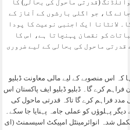
وائلڈنگ (قدرتی ماحول کی بحالی) کا
ائے گا، جو اگلی بارشوں کے آغاز کے
ا۔ لانٹانا ایک اجنبی نوعیت کا پودا
باتات کو نقصان پہنچاتا ہے، اس کا
 قدرتی ماحول کی بحالی کے لیے ضروری
ا کہ اس منصوبے کے لیے مالی معاونت ڈبلیو
ن فراہم کرے گا۔ ڈبلیو ڈبلیو ایف پاکستان اس
 مدد فراہم کرے گا تاکہ قدرتی ماحول کی
 دیگر پہلوؤں کو عملی جامہ پہنایا جا سکے۔
مکمل شدہ انوائرمینٹل امپیکٹ اسیسمنٹ (ای