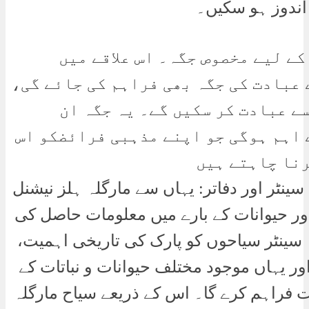
ندوز ہو سکیں۔
ے لیے مخصوص جگہ۔ اس علاقے میں
 عبادت کی جگہ بھی فراہم کی جائے گی،
ے عبادت کر سکیں گے۔ یہ جگہ ان
 اہم ہوگی جو اپنے مذہبی فرائضکو اس
رنا چاہتے ہیں
وزیٹر انفارمیشن سینٹر اور دفاتر: یہاں سے مارگلہ ہلز نیشنل
اور حیوانات کے بارے میں معلومات حاصل کی
سینٹر سیاحوں کو پارک کی تاریخی اہمیت،
ر یہاں موجود مختلف حیوانات و نباتات کے
ت فراہم کرے گا۔ اس کے ذریعے سیاح مارگلہ