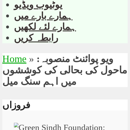
یوٹیوب ویڈیو
ہمارے بارے میں
ہمارے لئے لکھیں
رابطہ کریں
ویو پوائنٹ منصوبہ:
»
Home
ماحول کی بحالی کی کوششوں
میں اہم سنگ میل
فروزاں