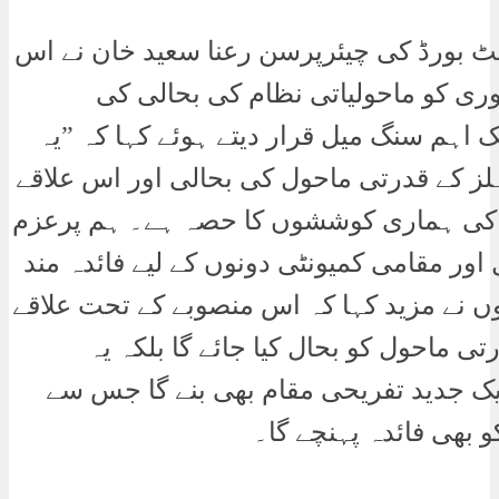
نٹ بورڈ کی چیئرپرسن رعنا سعید خان نے اس
ی کو ماحولیاتی نظام کی بحالی کی
اہم سنگ میل قرار دیتے ہوئے کہا کہ ”یہ
لز کے قدرتی ماحول کی بحالی اور اس علاقے
ے کی ہماری کوششوں کا حصہ ہے۔ ہم پرعزم
اور مقامی کمیونٹی دونوں کے لیے فائدہ مند
وں نے مزید کہا کہ اس منصوبے کے تحت علاقے
 ماحول کو بحال کیا جائے گا بلکہ یہ
یک جدید تفریحی مقام بھی بنے گا جس سے
بھی فائدہ پہنچے گا۔