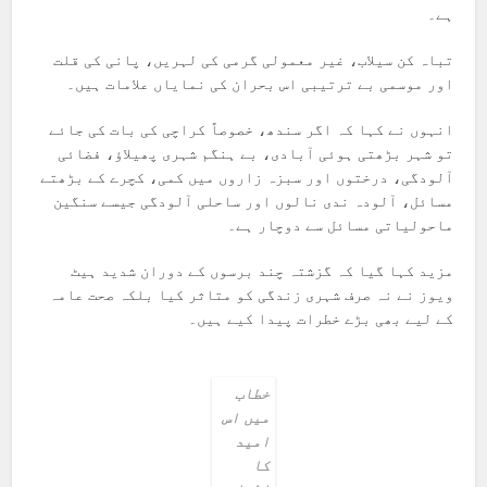
ہے۔
تباہ کن سیلاب، غیر معمولی گرمی کی لہریں، پانی کی قلت
اور موسمی بے ترتیبی اس بحران کی نمایاں علامات ہیں۔
انہوں نے کہا کہ اگر سندھ، خصوصاً کراچی کی بات کی جائے
تو شہر بڑھتی ہوئی آبادی، بے ہنگم شہری پھیلاؤ، فضائی
آلودگی، درختوں اور سبزہ زاروں میں کمی، کچرے کے بڑھتے
مسائل، آلودہ ندی نالوں اور ساحلی آلودگی جیسے سنگین
ماحولیاتی مسائل سے دوچار ہے۔
مزید کہا گیا کہ گزشتہ چند برسوں کے دوران شدید ہیٹ
ویوز نے نہ صرف شہری زندگی کو متاثر کیا بلکہ صحت عامہ
کے لیے بھی بڑے خطرات پیدا کیے ہیں۔
خطاب
میں اس
امید
کا