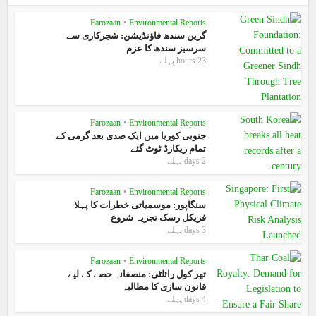
Farozaan
•
Environmental Reports
گرین سندھ فاؤنڈیشن: شجرکاری سے
سرسبز سندھ کا عزم
23 hours پہلے
Farozaan
•
Environmental Reports
جنوبی کوریا میں ایک صدی بعد گرمی کے
تمام ریکارڈ ٹوٹ گئے
2 days پہلے
Farozaan
•
Environmental Reports
سنگاپور: موسمیاتی خطرات کا پہلا
فزیکل رسک تجزیہ شروع
3 days پہلے
Farozaan
•
Environmental Reports
تھر کول رائلٹی: منصفانہ حصے کے لیے
قانون سازی کا مطالبہ
4 days پہلے