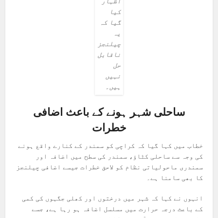
اظہار
کیا
گیا کہ
یہ
چیلنجز
ناقابل
حل
نہیں
ہیں۔
ساحلی شہر ہونے کے باعث اضافی
خطرات
خطاب میں کہا گیا کہ کراچی کو سمندر کے کنارے واقع ہونے
کی وجہ سے ساحلی کٹاؤ، سمندر کی سطح میں اضافہ اور
سمندری ماحولیاتی نظام کو لاحق خطرات جیسے اضافی چیلنجز
کا بھی سامنا ہے۔
انہوں نے کہا کہ شہر میں درختوں اور کھلی جگہوں کی کمی
کے باعث درجہ حرارت میں مسلسل اضافہ ہو رہا ہے، جسے