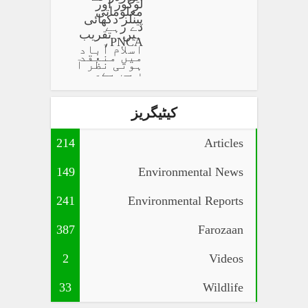
کیٹیگریز
214
Articles
149
Environmental News
241
Environmental Reports
387
Farozaan
2
Videos
33
Wildlife