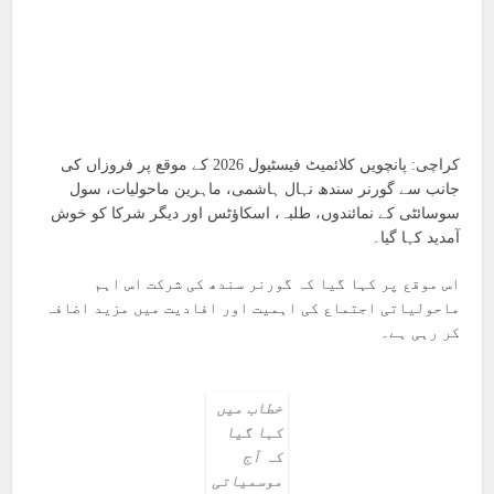
کراچی: پانچویں کلائمیٹ فیسٹیول 2026 کے موقع پر فروزاں کی
جانب سے گورنر سندھ نہال ہاشمی، ماہرین ماحولیات، سول
سوسائٹی کے نمائندوں، طلبہ، اسکاؤٹس اور دیگر شرکا کو خوش
آمدید کہا گیا۔
اس موقع پر کہا گیا کہ گورنر سندھ کی شرکت اس اہم
ماحولیاتی اجتماع کی اہمیت اور افادیت میں مزید اضافہ
کر رہی ہے۔
خطاب میں
کہا گیا
کہ آج
موسمیاتی