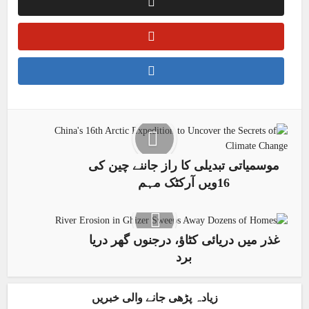
موسمیاتی تبدیلی کا راز جاننے چین کی
16ویں آرکٹک مہم
غذر میں دریائی کٹاؤ، درجنوں گھر دریا
برد
زیادہ پڑھی جانے والی خبریں