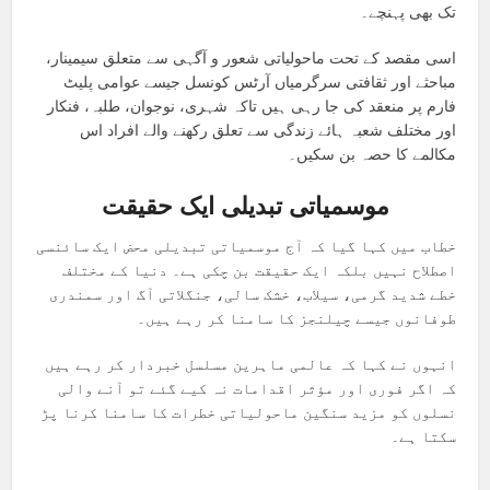
تک بھی پہنچے۔
اسی مقصد کے تحت ماحولیاتی شعور و آگہی سے متعلق سیمینار،
مباحثے اور ثقافتی سرگرمیاں آرٹس کونسل جیسے عوامی پلیٹ
فارم پر منعقد کی جا رہی ہیں تاکہ شہری، نوجوان، طلبہ، فنکار
اور مختلف شعبہ ہائے زندگی سے تعلق رکھنے والے افراد اس
مکالمے کا حصہ بن سکیں۔
موسمیاتی تبدیلی ایک حقیقت
خطاب میں کہا گیا کہ آج موسمیاتی تبدیلی محض ایک سائنسی
اصطلاح نہیں بلکہ ایک حقیقت بن چکی ہے۔ دنیا کے مختلف
خطے شدید گرمی، سیلاب، خشک سالی، جنگلاتی آگ اور سمندری
طوفانوں جیسے چیلنجز کا سامنا کر رہے ہیں۔
انہوں نے کہا کہ عالمی ماہرین مسلسل خبردار کر رہے ہیں
کہ اگر فوری اور مؤثر اقدامات نہ کیے گئے تو آنے والی
نسلوں کو مزید سنگین ماحولیاتی خطرات کا سامنا کرنا پڑ
سکتا ہے۔