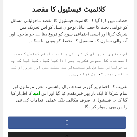
کلائمیٹ فیسٹیول کا مقصد
خطاب میں کہا گیا کہ کلائمیٹ فیسٹیول کا مقصد ماحولیاتی مسائل
کو عوامی بحث کا حصہ بنانا، نوجوان نسل کو اس تحریک میں
شریک کرنا اور ایسی اجتماعی سوچ کو فروغ دینا ہے جو ماحول اور
آنے والی نسلوں کے مستقبل کے تحفظ کو یقینی بنا سکے۔
اس موقع پر فروزاں کی ٹیم کی جانب سے آرٹس کونسل کے صدر
احمد شاہ کا خصوصی شکریہ بھی ادا کیا گیا۔ کہا گیا کہ وہ
ماحولیاتی مسائل کو سنجیدگی سے لیتے ہیں اور فروزاں کے
ساتھ ہمیشہ تعاون کرتے ہیں۔
تقریب کے اختتام پر گورنر سندھ نہال ہاشمی، معزز مہمانوں اور
تمام شرکا کا ایک بار پھر خیرمقدم کیا گیا اور اس
امید
کا اظہار کیا
گیا کہ یہ فیسٹیول نہ صرف مکالمے بلکہ عملی اقدامات کی نئی
راہیں بھی ہموار کرے گا۔