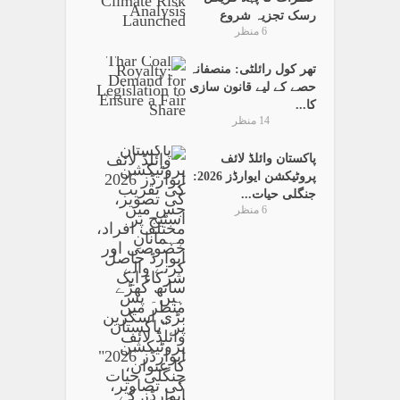
رسک تجزیہ شروع
6 منظر
تھر کول رائلٹی: منصفانہ
حصے کے لیے قانون سازی
کا...
14 منظر
پاکستان وائلڈ لائف
پروٹیکشن ایوارڈز 2026:
جنگلی حیات...
6 منظر