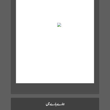
29
°C
Overcast Clouds
Wind Gust:
17 mph
Clouds:
89%
Visibility:
10 km
Sunrise:
6:02 am
Sunset:
7:12 pm
16 mph
1001 mb
71 %
Weather from OpenWeatherMap
ہمارے بارے میں