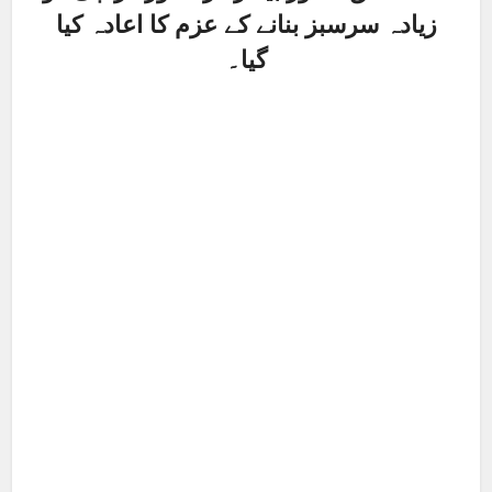
زیادہ سرسبز بنانے کے عزم کا اعادہ کیا
گیا۔