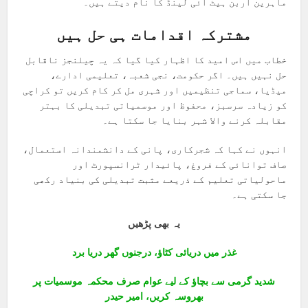
ماہرین اربن ہیٹ آئی لینڈ کا نام دیتے ہیں۔
مشترکہ اقدامات ہی حل ہیں
خطاب میں اس امید کا اظہار کیا گیا کہ یہ چیلنجز ناقابل
حل نہیں ہیں۔ اگر حکومت، نجی شعبہ، تعلیمی ادارے،
میڈیا، سماجی تنظیمیں اور شہری مل کر کام کریں تو کراچی
کو زیادہ سرسبز، محفوظ اور موسمیاتی تبدیلی کا بہتر
مقابلہ کرنے والا شہر بنایا جا سکتا ہے۔
انہوں نے کہا کہ شجرکاری، پانی کے دانشمندانہ استعمال،
صاف توانائی کے فروغ، پائیدار ٹرانسپورٹ اور
ماحولیاتی تعلیم کے ذریعے مثبت تبدیلی کی بنیاد رکھی
جا سکتی ہے۔
یہ بھی پڑھیں
غذر میں دریائی کٹاؤ، درجنوں گھر دریا برد
شدید گرمی سے بچاؤ کے لیے عوام صرف محکمہ موسمیات پر
بھروسہ کریں، امیر حیدر