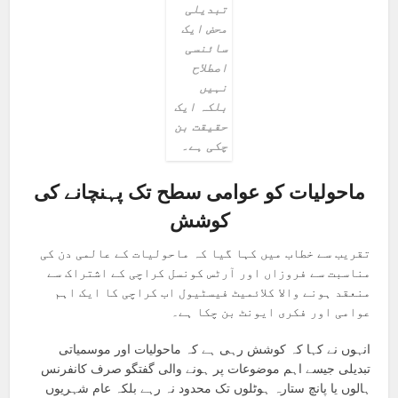
تبدیلی
محض ایک
سائنسی
اصطلاح
نہیں
بلکہ ایک
حقیقت بن
چکی ہے۔
ماحولیات کو عوامی سطح تک پہنچانے کی
کوشش
تقریب سے خطاب میں کہا گیا کہ ماحولیات کے عالمی دن کی
مناسبت سے فروزاں اور آرٹس کونسل کراچی کے اشتراک سے
منعقد ہونے والا کلائمیٹ فیسٹیول اب کراچی کا ایک اہم
عوامی اور فکری ایونٹ بن چکا ہے۔
انہوں نے کہا کہ کوشش رہی ہے کہ ماحولیات اور موسمیاتی
تبدیلی جیسے اہم موضوعات پر ہونے والی گفتگو صرف کانفرنس
ہالوں یا پانچ ستارہ ہوٹلوں تک محدود نہ رہے بلکہ عام شہریوں