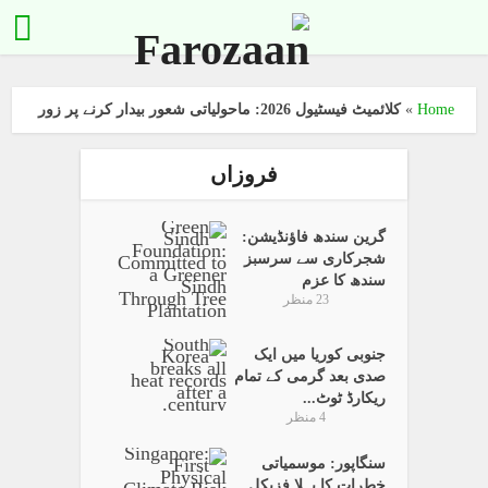
Home
»
کلائمیٹ فیسٹیول 2026: ماحولیاتی شعور بیدار کرنے پر زور
فروزاں
گرین سندھ فاؤنڈیشن:
شجرکاری سے سرسبز
سندھ کا عزم
23 منظر
جنوبی کوریا میں ایک
صدی بعد گرمی کے تمام
ریکارڈ ٹوٹ...
4 منظر
سنگاپور: موسمیاتی
خطرات کا پہلا فزیکل