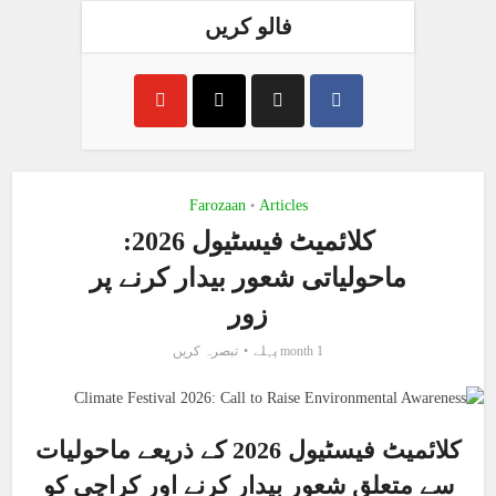
فالو کریں
Farozaan
Articles
•
کلائمیٹ فیسٹیول 2026:
ماحولیاتی شعور بیدار کرنے پر
زور
1 month پہلے
تبصرہ کریں
کلائمیٹ فیسٹیول 2026 کے ذریعے ماحولیات
سے متعلق شعور بیدار کرنے اور کراچی کو