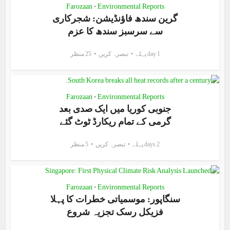
Farozaan
Environmental Reports
•
گرین سندھ فاؤنڈیشن: شجرکاری
سے سرسبز سندھ کا عزم
1 day پہلے
تبصرہ کریں
25 منظر
Farozaan
Environmental Reports
•
جنوبی کوریا میں ایک صدی بعد
گرمی کے تمام ریکارڈ ٹوٹ گئے
2 days پہلے
تبصرہ کریں
5 منظر
Farozaan
Environmental Reports
•
سنگاپور: موسمیاتی خطرات کا پہلا
فزیکل رسک تجزیہ شروع