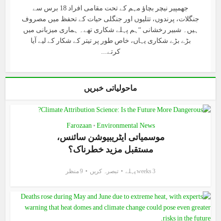
جھمپیر نیچر بچاؤ مہم کے تحت مقامی افراد 18 برس سے
جنگلات، پرندوں، تتلیوں اور جنگلی حیات کے تحفظ میں مصروف
ہیں۔ شبیر رخشانی “ہم پہلے شکاری تھے۔ ہماری میزبانی میں
بڑے بڑے شکاری یہاں، خاص طور پر تیتر کے شکار کے لیے آیا
کرتے...
ماحولیاتی خبریں
Farozaan
Environmental News
•
موسمیاتی ایٹریبیوشن سائنس،
مستقبل مزید خطرناک؟
3 weeks پہلے
تبصرہ کریں
9 منظر