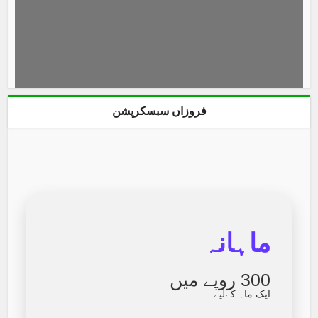
فروزاں سبسکرپشن
ماہانہ
300 روپے میں
ایک ماہ کےلیے