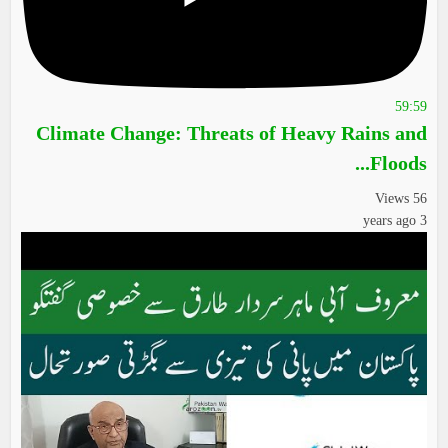
59:59
Climate Change: Threats of Heavy Rains and
Floods...
56 Views
3 years ago