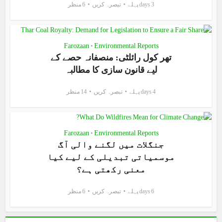
3 days پہلے
تبصرہ کریں
6 منظر
Farozaan
Environmental Reports
•
تھر کول رائلٹی: منصفانہ حصے کے
لیے قانون سازی کا مطالبہ
4 days پہلے
تبصرہ کریں
14 منظر
Farozaan
Environmental Reports
•
جنگلات میں لگنے والی آگ
موسمیاتی تبدیلی کے لیے کیا
معنی رکھتی ہے؟
6 days پہلے
تبصرہ کریں
6 منظر