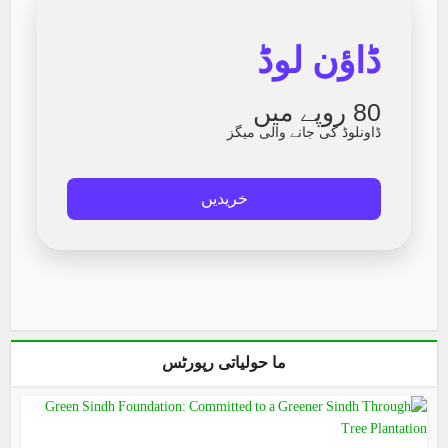
ڈاؤن لوڈ
80 روپے میں
ڈاونلوڈ کی جانے والی میگز
خریدیں
ما حولیاتی رپورٹس