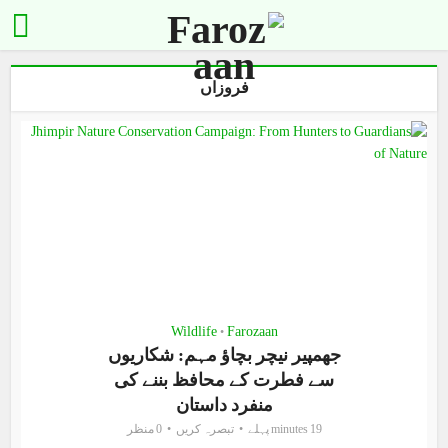
فروزاں
Wildlife
Farozaan
•
جھمپیر نیچر بچاؤ مہم: شکاریوں
سے فطرت کے محافظ بننے کی
منفرد داستان
19 minutes پہلے
تبصرہ کریں
0 منظر