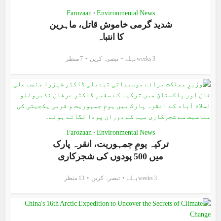
Farozaan
Environmental News
•
شدید گرمی خاموش قاتل، ماہرین
کا انتباہ
3 weeks پہلے
تبصرہ کریں
7 منظر
Farozaan
Environmental News
•
ترکیہ یومِ جمہوریت، انقرہ پارک
میں 500 پودوں کی شجرکاری
3 weeks پہلے
تبصرہ کریں
13 منظر