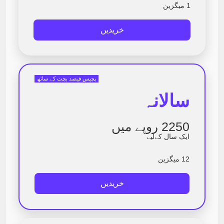
1 میگزین
خریدیں
پچیس فیصد بچت کے ساتھ
سالانہ
2250 روپے میں
ایک سال کےلیے
12 میگزین
خریدیں