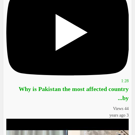
1:28
Why is Pakistan the most affected country
by...
44 Views
3 years ago