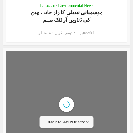
Farozaan
Environmental News
•
موسمیاتی تبدیلی کا راز جاننے چین
کی 16ویں آرکٹک مہم
1 month پہلے
تبصرہ کریں
14 منظر
Unable to load PDF service..