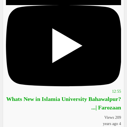
12:55
Whats New in Islamia University Bahawalpur?
| Farozaan...
209 Views
4 years ago