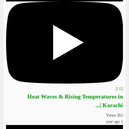
2:12
Heat Waves & Rising Temperatures in
Karachi |...
363 Views
1 year ago