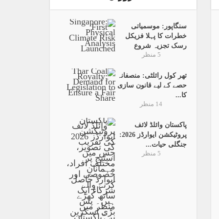
سنگاپور: موسمیاتی
خطرات کا پہلا فزیکل
رسک تجزیہ شروع
5 منظر
تھر کول رائلٹی: منصفانہ
حصے کے لیے قانون سازی
کا...
14 منظر
پاکستان وائلڈ لائف
پروٹیکشن ایوارڈز 2026:
جنگلی حیات...
5 منظر