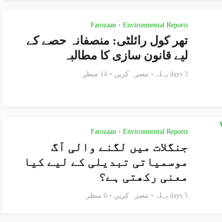
Farozaan
Environmental Reports
•
تھر کول رائلٹی: منصفانہ حصے کے
لیے قانون سازی کا مطالبہ
3 days پہلے
تبصرہ کریں
14 منظر
Farozaan
Environmental Reports
•
جنگلات میں لگنے والی آگ
موسمیاتی تبدیلی کے لیے کیا
معنی رکھتی ہے؟
5 days پہلے
تبصرہ کریں
6 منظر