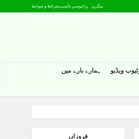
میگزین
پرائیوسی پالیسی
شرائط و ضوابط
ٹیوب ویڈیو
ہمارے بارے میں
فروزاں