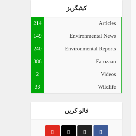
کیٹیگریز
214
Articles
149
Environmental News
240
Environmental Reports
386
Farozaan
2
Videos
33
Wildlife
فالو کریں