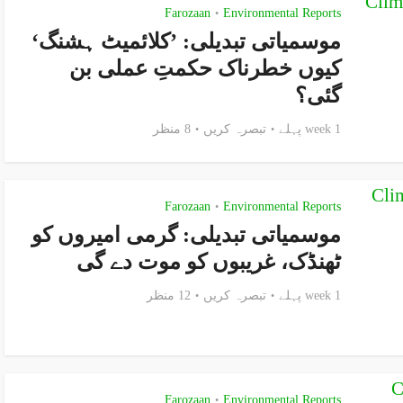
Farozaan
Environmental Reports
•
موسمیاتی تبدیلی: ’کلائمیٹ ہشنگ‘
کیوں خطرناک حکمتِ عملی بن
گئی؟
1 week پہلے
تبصرہ کریں
8 منظر
Farozaan
Environmental Reports
•
موسمیاتی تبدیلی: گرمی امیروں کو
ٹھنڈک، غریبوں کو موت دے گی
1 week پہلے
تبصرہ کریں
12 منظر
Farozaan
Environmental Reports
•