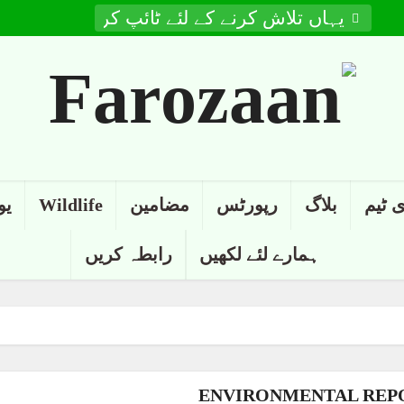
 ٹیم
بلاگ
رپورٹس
مضامین
Wildlife
یو
ہمارے لئے لکھیں
رابطہ کریں