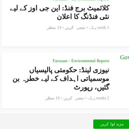
کلائمیٹ برج فنڈ: این جی اوز کے لیے
نئی فنڈنگ کا اعلان
1 week پہلے
تبصرہ کریں
14 منظر
Farozaan
Environmental Reports
•
نیوزی لینڈ: حکومتی پالیسیاں
موسمیاتی اہداف کے لیے خطرہ بن
گئیں، رپورٹ
2 weeks پہلے
تبصرہ کریں
10 منظر
مزید لوڈ کریں