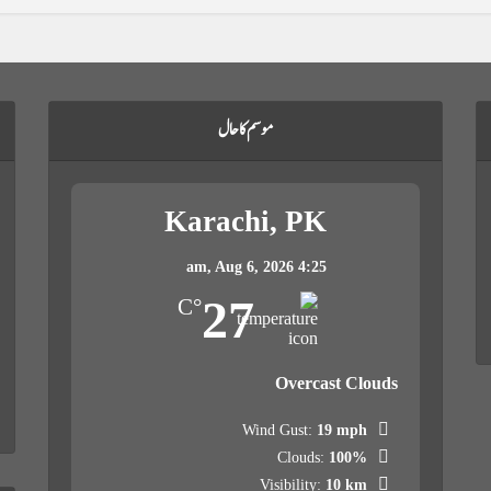
موسم کا حال
Karachi, PK
Aug 6, 2026
4:25 am,
27
°C
Overcast Clouds
Wind Gust:
19 mph
Clouds:
100%
Visibility:
10 km