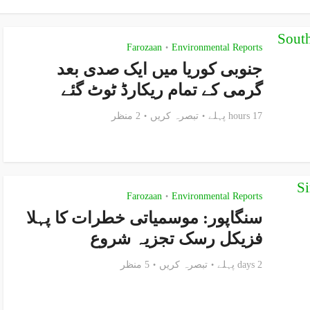
Farozaan
Environmental Reports
•
جنوبی کوریا میں ایک صدی بعد
گرمی کے تمام ریکارڈ ٹوٹ گئے
17 hours پہلے
تبصرہ کریں
2 منظر
Farozaan
Environmental Reports
•
سنگاپور: موسمیاتی خطرات کا پہلا
فزیکل رسک تجزیہ شروع
2 days پہلے
تبصرہ کریں
5 منظر