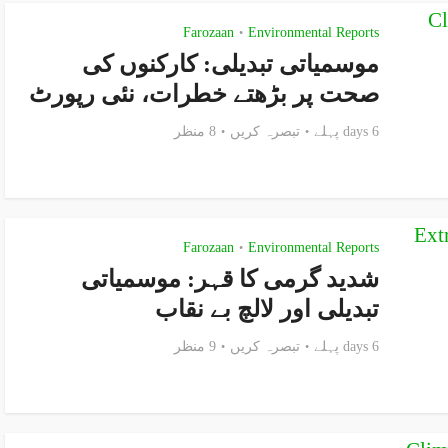
Farozaan
Environmental Reports
•
موسمیاتی تبدیلی: کارکنوں کی
صحت پر بڑھتے خطرات، نئی رپورٹ
6 days پہلے
تبصرہ کریں
8 منظر
Farozaan
Environmental Reports
•
شدید گرمی کا قہر: موسمیاتی
تبدیلی اور لالچ بے نقاب
6 days پہلے
تبصرہ کریں
9 منظر