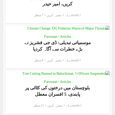
کریں، امیر حیدر
1 month پہلے
تبصرہ کریں
7 منظر
Farozaan
Articles
•
موسمیاتی تبدیلی: ڈی جی فشریز نے
بڑے خطرات سے آگاہ کردیا
1 month پہلے
تبصرہ کریں
8 منظر
Farozaan
Articles
•
بلوچستان میں درختوں کی کٹائی پر
پابندی، 5 افسران معطل
1 month پہلے
تبصرہ کریں
11 منظر