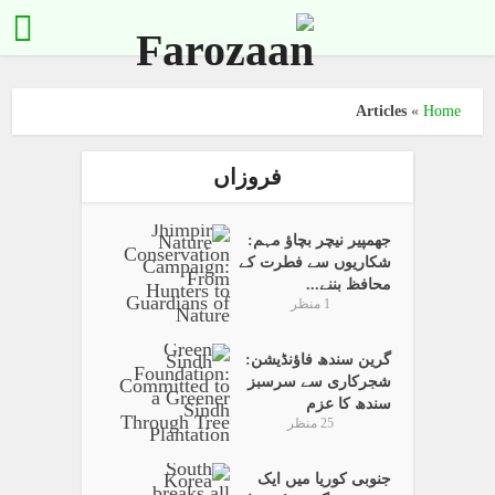
Articles
»
Home
فروزاں
جھمپیر نیچر بچاؤ مہم:
شکاریوں سے فطرت کے
محافظ بننے...
1 منظر
گرین سندھ فاؤنڈیشن:
شجرکاری سے سرسبز
سندھ کا عزم
25 منظر
جنوبی کوریا میں ایک