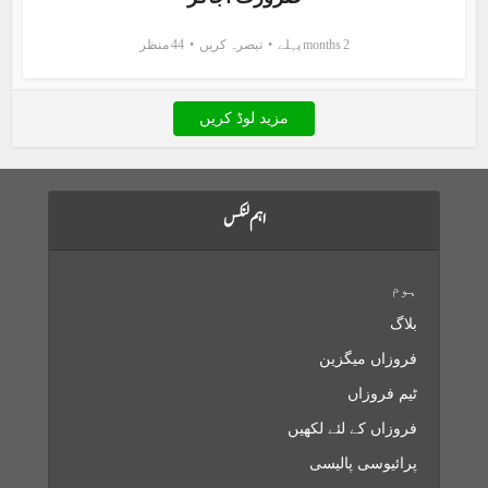
2 months پہلے
تبصرہ کریں
44 منظر
مزید لوڈ کریں
اہم لنکس
ہوم
بلاگ
فروزاں میگزین
ٹیم فروزاں
فروزاں کے لئے لکھیں
پرائیوسی پالیسی