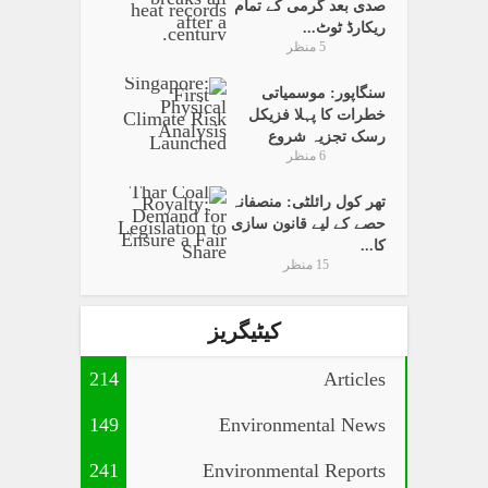
صدی بعد گرمی کے تمام
ریکارڈ ٹوٹ...
5 منظر
سنگاپور: موسمیاتی
خطرات کا پہلا فزیکل
رسک تجزیہ شروع
6 منظر
تھر کول رائلٹی: منصفانہ
حصے کے لیے قانون سازی
کا...
15 منظر
کیٹیگریز
214
Articles
149
Environmental News
241
Environmental Reports