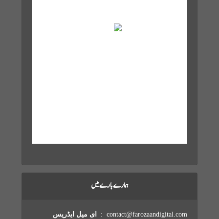
Broken Clouds
Wind Gust:
14 mph
Clouds:
82%
Visibility:
10 km
Sunrise:
6:02 am
Sunset:
7:12 pm
13 mph
1001 mb
79 %
Weather from OpenWeatherMap
ہمارے بارے میں
contact@farozaandigital.com :
ای میل ایڈریس