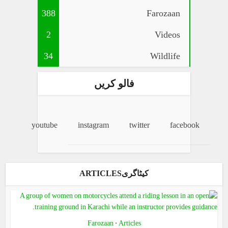
388
Farozaan
2
Videos
34
Wildlife
فالو کریں
youtube
instagram
twitter
facebook
کیٹاگریARTICLES
Farozaan
Articles
•