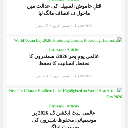
قتلِ خاموش: لسبیلہ کی عدالت میں
ماحول نے انصاف مانگ لیا
2 months پہلے
تبصرہ کریں
23 منظر
Farozaan
Articles
•
عالمی یومِ بحر 2026: سمندروں کا
تحفظ، انسانیت کا تحفظ
2 months پہلے
تبصرہ کریں
21 منظر
Farozaan
Articles
•
عالمی ہیٹ ایکشن ڈے 2026 پر
موسمیاتی محفوظ شہروں کی
ضرورت اجاگر