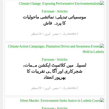
Farozaan
Articles
•
موسمیاتی تبدیلی: نمائشی ماحولیات
کا پردہ فاش
2 months پہلے
تبصرہ کریں
14 منظر
Farozaan
Articles
•
لسبیلہ میں کلائمیٹ ایکشن مہمات،
شجرکاری اور آگاہی تقریبات کا
بھرپور انعقاد
2 months پہلے
تبصرہ کریں
19 منظر
Farozaan
Articles
•