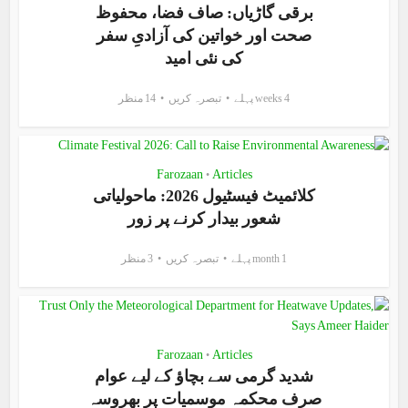
برقی گاڑیاں: صاف فضا، محفوظ
صحت اور خواتین کی آزادیِ سفر
کی نئی امید
4 weeks پہلے
تبصرہ کریں
14 منظر
Farozaan
Articles
•
کلائمیٹ فیسٹیول 2026: ماحولیاتی
شعور بیدار کرنے پر زور
1 month پہلے
تبصرہ کریں
3 منظر
Farozaan
Articles
•
شدید گرمی سے بچاؤ کے لیے عوام
صرف محکمہ موسمیات پر بھروسہ