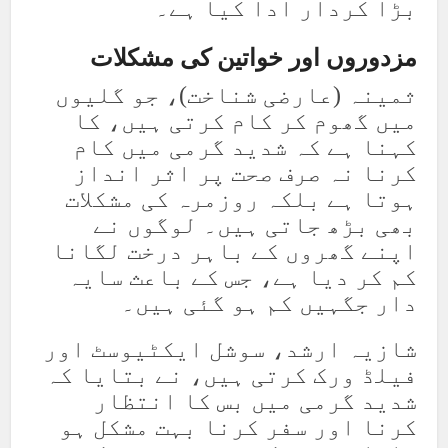
بڑا کردار ادا کیا ہے۔
مزدوروں اور خواتین کی مشکلات
ثمینہ (عارضی شناخت)، جو گلیوں
میں گھوم کر کام کرتی ہیں، کا
کہنا ہے کہ شدید گرمی میں کام
کرنا نہ صرف صحت پر اثر انداز
ہوتا ہے بلکہ روزمرہ کی مشکلات
بھی بڑھ جاتی ہیں۔ لوگوں نے
اپنے گھروں کے باہر درخت لگانا
کم کر دیا ہے، جس کے باعث سایہ
دار جگہیں کم ہو گئی ہیں۔
شازیہ ارشد، سوشل ایکٹیوسٹ اور
فیلڈ ورک کرتی ہیں، نے بتایا کہ
شدید گرمی میں بس کا انتظار
کرنا اور سفر کرنا بہت مشکل ہو