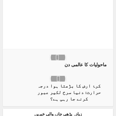
X
Pinterest
LinkedIn
ماحولیات کا عالمی دن
کرۂ ارض کا بڑھتا ہوا درجہ
حرارت: دنیا سرخ لکیر عبور
کرنے جا رہی ہے؟
زیادہ پڑھی جانے والی خبریں