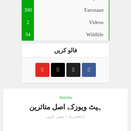
390
Farozaan
2
Videos
34
Wildlife
فالو کریں
Articles
ہیٹ ویوزکے اصل متاثرین
2 years پہلے
تبصرہ کریں