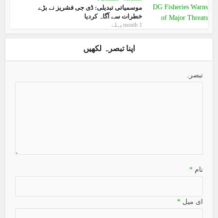
موسمیاتی تبدیلی: ڈی جی فشریز نے بڑے
خطرات سے آگاہ کردیا
1 month پہلے
اپنا تبصرہ لکھیں
تبصرہ
نام
*
ای میل
*