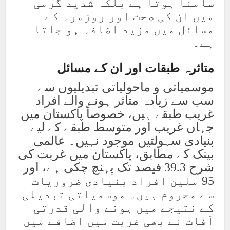
سامنا ہوتا ہے بلکہ شدید گرمی
میں ان کی صحت اور روزمرہ کے
مسائل میں مزید اضافہ ہو جاتا
ہے۔
متاثرہ طبقات اور ان کے مسائل
موسمیاتی و ماحولیاتی تبدیلیوں سے
سب سے زیادہ متاثر ہونے والے افراد
غریب طبقے ہیں، خصوصاً پاکستان میں
جہاں غریب اور متوسط طبقے کے لیے
بنیادی سہولتیں موجود نہیں۔ عالمی
بینک کے مطابق، پاکستان میں غربت کی
شرح 39.3 فیصد تک پہنچ چکی ہے، اور
95 ملین افراد بنیادی ضروریات
سے محروم ہیں۔ موسمیاتی تبدیلی
کے نتیجے میں ہونے والی قدرتی
آفات نے بھی غربت میں اضافے میں