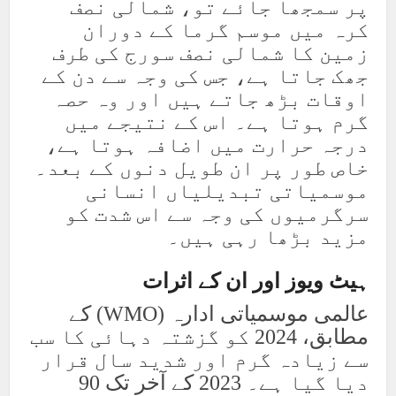
پر سمجھا جائے تو، شمالی نصف
کرہ میں موسم گرما کے دوران
زمین کا شمالی نصف سورج کی طرف
جھک جاتا ہے، جس کی وجہ سے دن کے
اوقات بڑھ جاتے ہیں اور وہ حصہ
گرم ہوتا ہے۔ اس کے نتیجے میں
درجہ حرارت میں اضافہ ہوتا ہے،
خاص طور پر ان طویل دنوں کے بعد۔
موسمیاتی تبدیلیاں انسانی
سرگرمیوں کی وجہ سے اس شدت کو
مزید بڑھا رہی ہیں۔
ہیٹ ویوز اور ان کے اثرات
عالمی موسمیاتی ادارہ (WMO) کے
مطابق، 2024 کو گزشتہ دہائی کا سب
سے زیادہ گرم اور شدید سال قرار
دیا گیا ہے۔ 2023 کے آخر تک 90