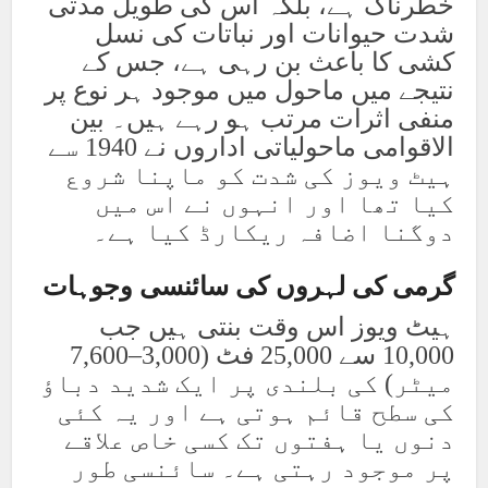
خطرناک ہے، بلکہ اس کی طویل مدتی
شدت حیوانات اور نباتات کی نسل
کشی کا باعث بن رہی ہے، جس کے
نتیجے میں ماحول میں موجود ہر نوع پر
منفی اثرات مرتب ہو رہے ہیں۔ بین
الاقوامی ماحولیاتی اداروں نے 1940 سے
ہیٹ ویوز کی شدت کو ماپنا شروع
کیا تھا اور انہوں نے اس میں
دوگنا اضافہ ریکارڈ کیا ہے۔
گرمی کی لہروں کی سائنسی وجوہات
ہیٹ ویوز اس وقت بنتی ہیں جب
10,000 سے 25,000 فٹ (3,000–7,600
میٹر) کی بلندی پر ایک شدید دباؤ
کی سطح قائم ہوتی ہے اور یہ کئی
دنوں یا ہفتوں تک کسی خاص علاقے
پر موجود رہتی ہے۔ سائنسی طور