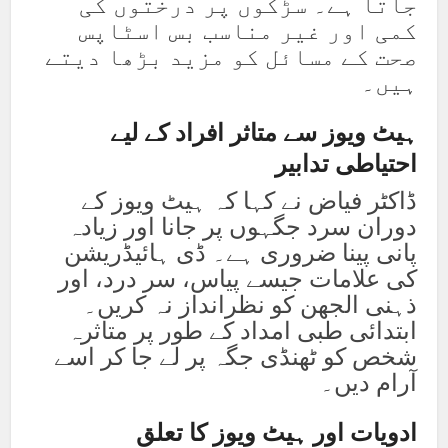
جاتا ہے۔ سڑکوں پر درختوں کی
کمی اور غیر مناسب بس اسٹاپس
صحت کے مسائل کو مزید بڑھا دیتے
ہیں۔
ہیٹ ویوز سے متاثر افراد کے لیے
احتیاطی تدابیر
ڈاکٹر فیاض نے کہا کہ ہیٹ ویوز کے
دوران سرد جگہوں پر جانا اور زیادہ
پانی پینا ضروری ہے۔ ڈی ہائیڈریشن
کی علامات جیسے پیاس، سر درد، اور
ذہنی الجھن کو نظرانداز نہ کریں۔
ابتدائی طبی امداد کے طور پر متاثرہ
شخص کو ٹھنڈی جگہ پر لے جا کر اسے
آرام دیں۔
ادویات اور ہیٹ ویوز کا تعلق