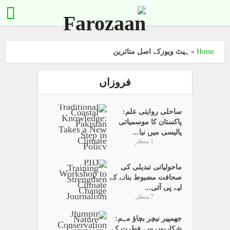
Home
»
ہیٹ ویوزکے اصل متاثرین
فروزاں
ساحلی روایتی علم:
پاکستان کا موسمیاتی
پالیسی میں نیا...
1 منظر
ماحولیاتی تبدیلی کی
صحافت مضبوط بنانے کے
لیے پی آئی...
7 منظر
جھمپیر نیچر بچاؤ مہم:
شکاریوں سے فطرت کے