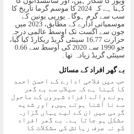
ویوز کا شکار ہیں، اور سائنسدانوں کا
کہنا ہے کہ 2024 کا موسم گرما تاریخ کا
سب سے گرم ہوگا۔ یورپی یونین کے
موسمیاتی ادارے کے مطابق، 2023 میں
جون سے اگست تک اوسط عالمی درجہ
حرارت 16.77 سینٹی گریڈ ریکارڈ کیا گیا،
جو 1990 سے 2020 کی اوسط سے 0.66
سینٹی گریڈ زیادہ تھا۔
بے گھر افراد کے مسائل
حب میں فلاحی ادارے کے احسن احمد
کا کہنا ہے کہ سیلاب سے بے گھر
ہونے والے افراد شہروں کے ماحول
سے نا آشنا ہوتے ہیں، اور شدید
گرمی میں ان کے لیے یہاں گزارہ
مشکل ہو جاتا ہے۔ بے گھر افراد
کو نہ صرف رہائش کی مشکلات کا