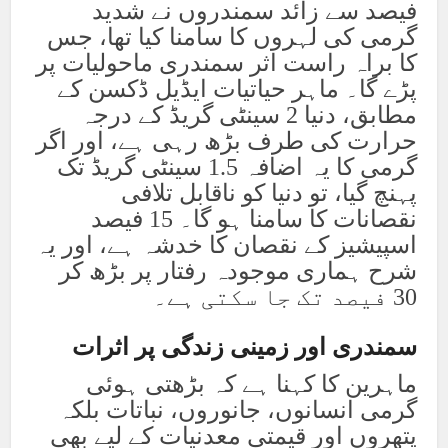
فیصد سے زائد سمندروں نے شدید
گرمی کی لہروں کا سامنا کیا تھا، جس
کا براہ راست اثر سمندری ماحولیات پر
پڑے گا۔ ماہر حیاتیات ایڈیل ڈکسن کے
مطابق، دنیا 2 سینٹی گریڈ کے درجہ
حرارت کی طرف بڑھ رہی ہے، اور اگر
گرمی کا یہ اضافہ 1.5 سینٹی گریڈ تک
پہنچ گیا، تو دنیا کو ناقابل تلافی
نقصانات کا سامنا ہو گا۔ 15 فیصد
اسپیشیز کے نقصان کا خدشہ ہے، اور یہ
شرح ہماری موجودہ رفتار پر بڑھ کر
30 فیصد تک جا سکتی ہے۔
سمندری اور زمینی زندگی پر اثرات
ماہرین کا کہنا ہے کہ بڑھتی ہوئی
گرمی انسانوں، جانوروں، نباتات بلکہ
پتھروں اور قیمتی معدنیات کے لیے بھی