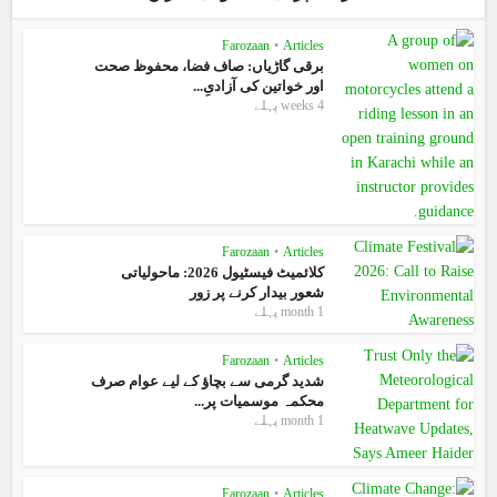
Farozaan
•
Articles
برقی گاڑیاں: صاف فضا، محفوظ صحت
اور خواتین کی آزادیِ...
4 weeks پہلے
Farozaan
•
Articles
کلائمیٹ فیسٹیول 2026: ماحولیاتی
شعور بیدار کرنے پر زور
1 month پہلے
Farozaan
•
Articles
شدید گرمی سے بچاؤ کے لیے عوام صرف
محکمہ موسمیات پر...
1 month پہلے
Farozaan
•
Articles