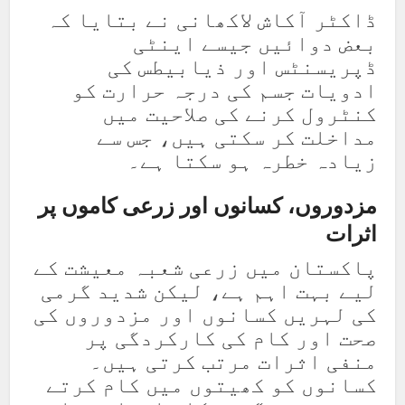
ڈاکٹر آکاش لاکھانی نے بتایا کہ
بعض دوائیں جیسے اینٹی
ڈپریسنٹس اور ذیابیطس کی
ادویات جسم کی درجہ حرارت کو
کنٹرول کرنے کی صلاحیت میں
مداخلت کر سکتی ہیں، جس سے
زیادہ خطرہ ہو سکتا ہے۔
مزدوروں، کسانوں اور زرعی کاموں پر
اثرات
پاکستان میں زرعی شعبہ معیشت کے
لیے بہت اہم ہے، لیکن شدید گرمی
کی لہریں کسانوں اور مزدوروں کی
صحت اور کام کی کارکردگی پر
منفی اثرات مرتب کرتی ہیں۔
کسانوں کو کھیتوں میں کام کرتے