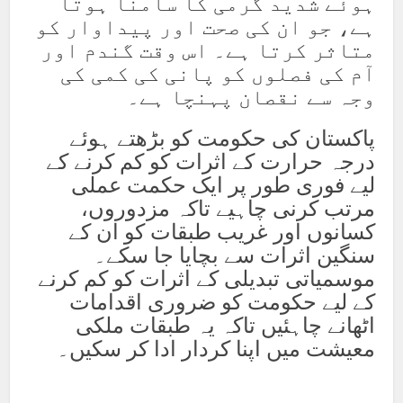
ہوئے شدید گرمی کا سامنا ہوتا
ہے، جو ان کی صحت اور پیداوار کو
متاثر کرتا ہے۔ اس وقت گندم اور
آم کی فصلوں کو پانی کی کمی کی
وجہ سے نقصان پہنچا ہے۔
پاکستان کی حکومت کو بڑھتے ہوئے
درجہ حرارت کے اثرات کو کم کرنے کے
لیے فوری طور پر ایک حکمت عملی
مرتب کرنی چاہیے تاکہ مزدوروں،
کسانوں اور غریب طبقات کو ان کے
سنگین اثرات سے بچایا جا سکے۔
موسمیاتی تبدیلی کے اثرات کو کم کرنے
کے لیے حکومت کو ضروری اقدامات
اٹھانے چاہئیں تاکہ یہ طبقات ملکی
معیشت میں اپنا کردار ادا کر سکیں۔
Facebook