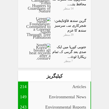
محافظ بننے...
14 منظر
گرین سندھ فاؤنڈیشن:
شجرکاری سے سرسبز
سندھ کا عزم
29 منظر
جنوبی کوریا میں ایک
صدی بعد گرمی کے تمام
ریکارڈ ٹوٹ...
7 منظر
کیٹیگریز
214
Articles
149
Environmental News
243
Environmental Reports