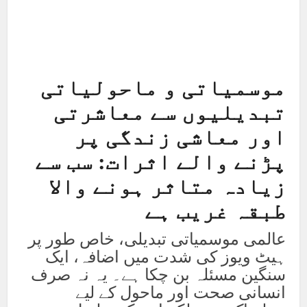
موسمیاتی و ماحولیاتی
تبدیلیوں سے معاشرتی
اور معاشی زندگی پر
پڑنے والے اثرات: سب سے
زیادہ متاثر ہونے والا
طبقہ غریب ہے
عالمی موسمیاتی تبدیلی، خاص طور پر
ہیٹ ویوز کی شدت میں اضافہ، ایک
سنگین مسئلہ بن چکا ہے۔ یہ نہ صرف
انسانی صحت اور ماحول کے لیے