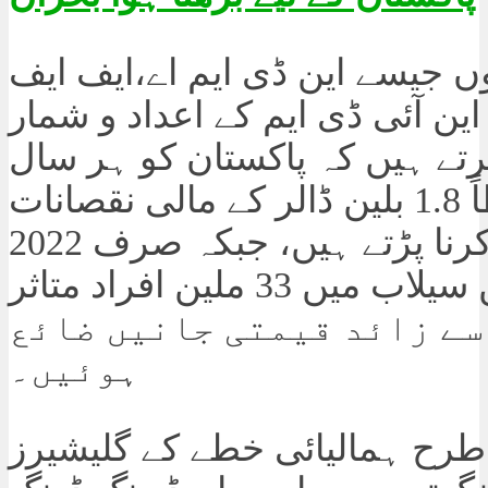
ں جیسے این ڈی ایم اے،ایف ایف
ین آئی ڈی ایم کے اعداد و شمار
تے ہیں کہ پاکستان کو ہر سال
اوسطاً 1.8 بلین ڈالر کے مالی نقصانات
برداشت کرنا پڑتے ہیں، جبکہ صرف 2022
کے تباہ کن سیلاب میں 33 ملین افراد متاثر
ور 1,700 سے زائد قیمتی جانیں ضائع
ہوئیں۔
رح ہمالیائی خطے کے گلیشیرز