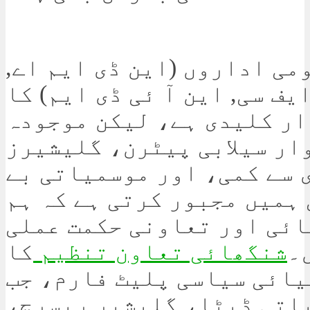
می اداروں (این ڈی ایم اے,
یف سی, این آ ئی ڈی ایم) کا
ر کلیدی ہے، لیکن موجودہ
ار سیلابی پیٹرن، گلیشیرز
 سے کمی، اور موسمیاتی بے
ہمیں مجبور کرتی ہے کہ ہم
ائی اور تعاونی حکمت عملی
۔
شنگھائی تعاون تنظیم
کا
ائی سیاسی پلیٹ فارم، جب
اتی ڈیٹا، گلیشیر ریسرچ،