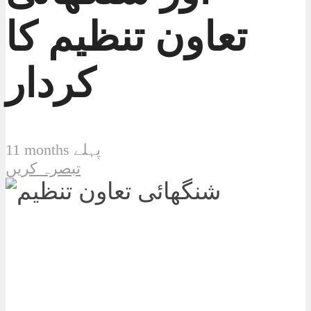
تعاون تنظیم کا
کردار
11 months پہلے
تبصرہ کریں