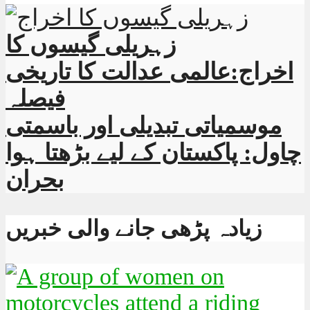
زہریلی گیسوں کا
اخراج:عالمی عدالت کا تاریخی
فیصلہ
موسمیاتی تبدیلی اور باسمتی
چاول: پاکستان کے لیے بڑھتا ہوا
بحران
زیادہ پڑھی جانے والی خبریں