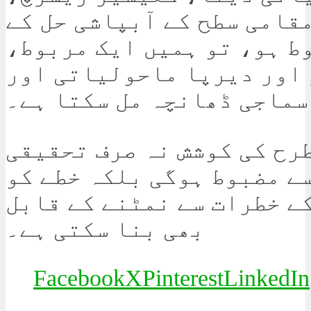
قامی سطح کے آبپاشی حل کے
ط ہو، تو ہمیں ایک مربوط،
اور دیرپا ماحولیاتی اور
سماجی ڈھانچہ مل سکتا ہے۔
رح کی کوشش نہ صرف تحقیقی
ے مضبوط ہوگی بلکہ خطے کو
ے خطرات سے نمٹنے کے قابل
بھی بنا سکتی ہے۔
Facebook
X
Pinterest
LinkedIn