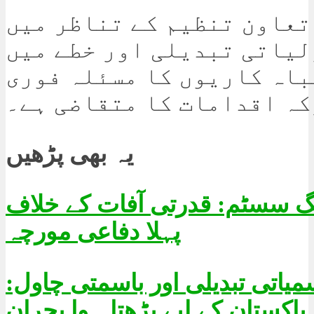
تعاون تنظیم کے تناظر میں
یاتی تبدیلی اور خطے میں
باہ کاریوں کا مسئلہ فوری
کہ اقدامات کا متقاضی ہے۔
یہ بھی پڑھیں
نگ سسٹم: قدرتی آفات کے خلاف
پہلا دفاعی مورچہ
یاتی تبدیلی اور باسمتی چاول:
پاکستان کے لیے بڑھتا ہوا بحران