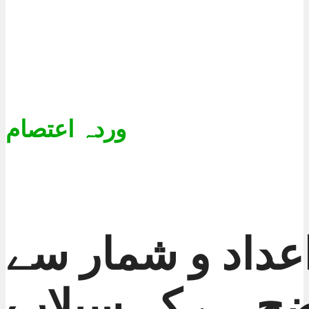
وردہ اعتصام
عداد و شمار سے
ح ہے کہ سیلاب