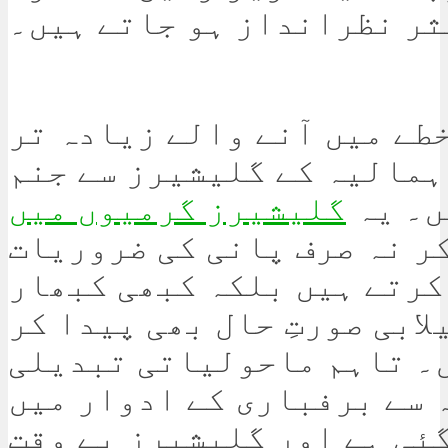
ثر نظرانداز ہو جاتے ہیں۔
طے میں آنے والے زیادہ تر
ہمالیہ کے گلیشیرز سے جنم
ں۔ یہ
گلیشیرز گرمیوں میں
ر نہ صرف پانی کی ضروریات
کرتے ہیں بلکہ کبھی کبھار
لابی صورتِ حال بھی پیدا کر
۔ تاہم ماحولیاتی تبدیلی
 سے برفباری کے ادوار میں
گئی ہے اور گلیشیرز بے وقت