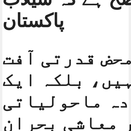
پاکستان
حض قدرتی آفت
یں، بلکہ ایک
دہ ماحولیاتی
 معاشی بحران