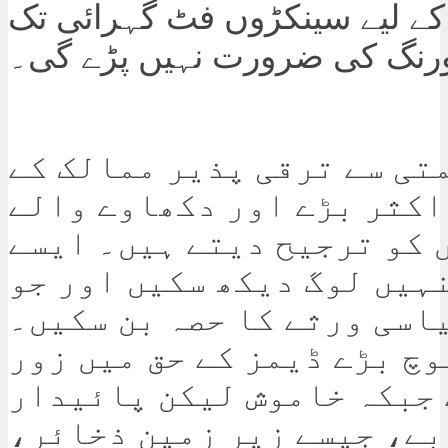
کے لیے سینکڑوں فٹ گہرائی تک
رنگ کی ضرورت نہیں پڑے گی۔
تی سے ترقی پذیر ممالک کے
اکثر بڑے اور دکھاوے والے
 کو ترجیح دیتے ہیں۔ ایسے
ہیں لوگ دیکھ سکیں اور جو
یاسی ورثے کا حصہ بن سکیں۔
وچ بڑے ڈیمز کے حق میں زور
 جبکہ خاموش لیکن پائیدار
ے، جیسے زیر زمین ذخائر،