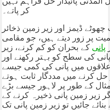
المدتی پائیدار حل فراہم نہیں
کر پاتے۔
چھوٹے ڈیمز اور زیر زمین ذخائر
یت پر زور دیتے ہیں، جو مقامی
پانی
کے بحران کو کم کرنے، زیر
انی کی سطح کو بہتر رکھنے اور
اقوں میں پانی کی کمی جیسے
حل کرنے میں مددگار ثابت ہوتے
ثال کے طور پر لاہور جیسے بڑے
 زیر زمین پانی ذخیرہ کرنے کے
بنائے جائیں تو زیر زمین پانی تک