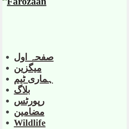
صفحہ اول
میگزین
ہماری ٹیم
بلاگ
رپورٹس
مضامین
Wildlife