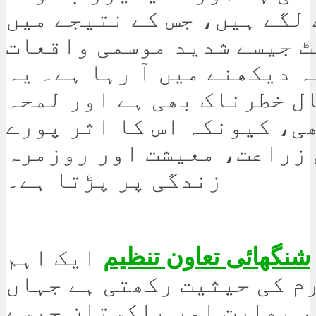
لگے ہیں، جس کے نتیجے میں
ٹ جیسے شدید موسمی واقعات
 دیکھنے میں آ رہا ہے۔ یہ
ل خطرناک بھی ہے اور لمحہ
ی، کیونکہ اس کا اثر پورے
 زراعت، معیشت اور روزمرہ
زندگی پر پڑتا ہے۔
شنگھائی تعاون تنظیم
ایک اہم
م کی حیثیت رکھتی ہے جہاں
 بھارت اور پاکستان جیسے