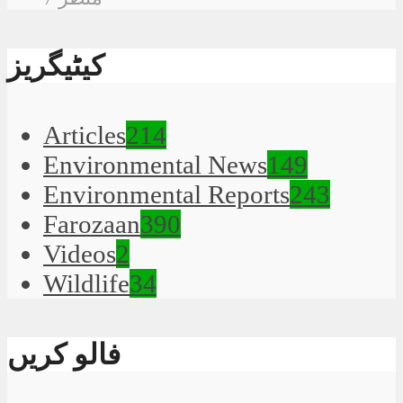
کیٹیگریز
Articles
214
Environmental News
149
Environmental Reports
243
Farozaan
390
Videos
2
Wildlife
34
فالو کریں