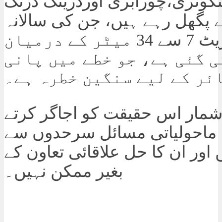
وتری،چورابری اورڈرینگ ڈرنگ
 پگھل رہے ہیں، جن کی سالانہ
ریٹریٹ ریٹ 7 سے 34 میٹر کے درمیان
 گئی ہے، جو خطے میں پانی
ئر کے لیے سنگین خطرہ ہے۔
 شمار اس حقیقت کو اجاگر کرتے
 ماحولیاتی مسائل سرحدوں سے
 اور ان کا حل علاقائی تعاون کے
بغیر ممکن نہیں۔