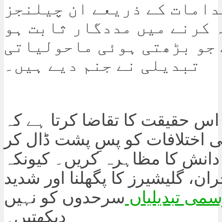
دامات کے ذریعے ان چیلنجز
 کرنے میں مددگار ثابت ہو
 جو بڑھتی ہوئی ماحولیاتی
تبدیلی نے جنم دیے ہیں۔
اس حقیقت کا تقاضا کرتا ہے کہ
 اختلافات کو پسِ پشت ڈال کر
دانش کا مظاہرہ کریں۔ کیونکہ
ران، گلیشیرز کا پگھلنا اور شدید
می تبدیلیاں
سرحدوں کو نہیں
دیکھتیں۔