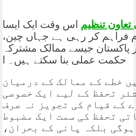
تعاون تنظیم
اس وقت ایک ایسا
م فراہم کر رہی ہے جہاں چین،
ر پاکستان جیسے ممالک مشترکہ
حکمت عملی بنا سکتے ہیں۔ ا
یں خطے کے ممالک کے درمیان
ئر تحفظ کے لیے ایک خصوصی
 کے قیام کی تجویز نہ صرف
تی تحفظ کی سمت ایک مضبوط
ہوگی بلکہ پانی کے بحران،