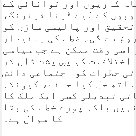
اہ کاریوں اور توانائی کے
بوں کے لیے ڈیٹا شیئرنگ،
تحقیق اور پالیسی سازی کو
وغ دے گی۔ خطے کی پائیدار
اسی وقت ممکن ہے جب سیاسی
اختلافات کو پسِ پشت ڈال کر
ی خطرات کو اجتماعی دانش
ساتھ حل کیا جائے، کیونکہ
تی تبدیلی کسی ایک ملک کا
ہیں بلکہ پورے خطے کی بقا
کا سوال ہے۔