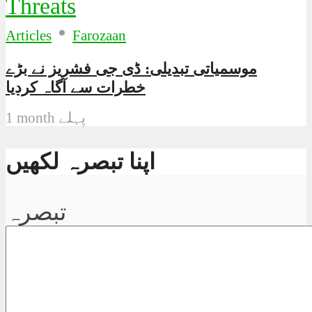
•
Articles
Farozaan
موسمیاتی تبدیلی: ڈی جی فشریز نے بڑے
خطرات سے آگاہ کردیا
1 month پہلے
اپنا تبصرہ لکھیں
تبصرہ