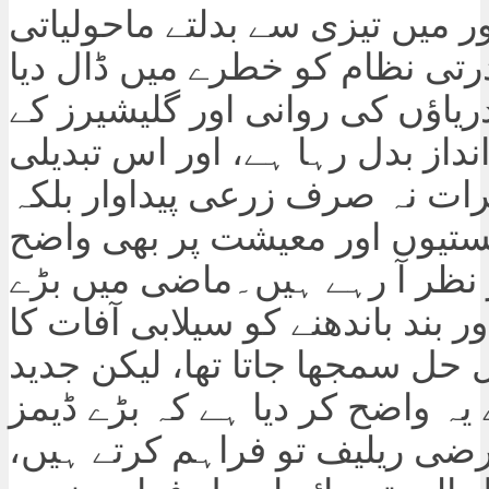
ر میں تیزی سے بدلتے ماحولیاتی
رتی نظام کو خطرے میں ڈال دیا
ریاؤں کی روانی اور گلیشیرز کے
انداز بدل رہا ہے، اور اس تبدیلی
رات نہ صرف زرعی پیداوار بلکہ
ستیوں اور معیشت پر بھی واضح
 نظر آ رہے ہیں۔ماضی میں بڑے
ور بند باندھنے کو سیلابی آفات کا
حل سمجھا جاتا تھا، لیکن جدید
 یہ واضح کر دیا ہے کہ بڑے ڈیمز
رضی ریلیف تو فراہم کرتے ہیں،