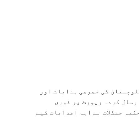
لوچستان کی خصوصی ہدایات اور
ارسال کردہ رپورٹ پر فوری
مہ جنگلات نے اہم اقدامات کیے