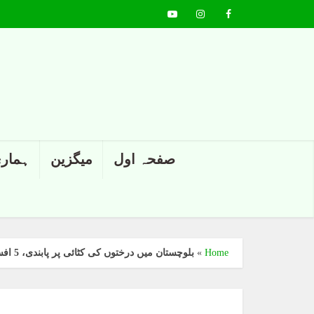
صفحہ اول
میگزین
ہماری
Home
»
بلوچستان میں درختوں کی کٹائی پر پابندی، 5 افسران معطل