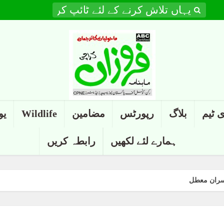
 ٹیم
بلاگ
رپورٹس
مضامین
Wildlife
یو
ہمارے لئے لکھیں
رابطہ کریں