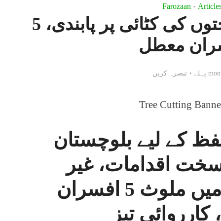
Farozaan
Article
•
بلوچستان میں درختوں کی کٹائی پر پابندی، 5
ران معطل
تبصرہ کریں
فظ کے لیے بلوچستان
خت اقدامات، غیر
قانونی کٹائی میں ملوث 5 افسران
کارروائی تیز