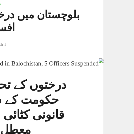
s
افس
1 month پہلے
درختوں کے تح
حکومت کے س
معطل، 