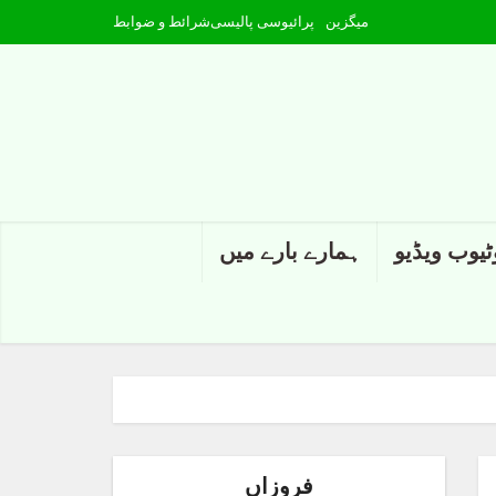
میگزین
پرائیوسی پالیسی
شرائط و ضوابط
ٹیوب ویڈیو
ہمارے بارے میں
فروزاں