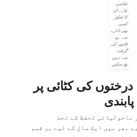
عناصر،
چاہے ان
کا تعلق
کسی
بھی ادارے
سے ہو،
قانون کی
گرفت
سے نہیں
بچ سکیں
درختوں کی کٹائی پر
پابندی
 ماحولیاتی تحفظ کے تحت
ے بھر میں ایک سال کے لیے ہر قسم