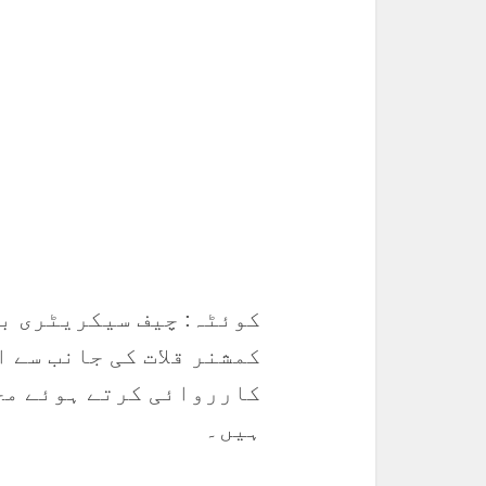
کوئٹہ: چیف سیکریٹری ب
کمشنر قلات کی جانب سے 
کارروائی کرتے ہوئے محک
ہیں۔