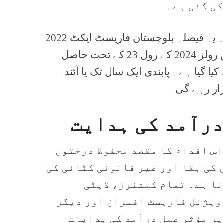
ی گئی ہے۔
نوٹیفکیشن میں کہا گیا ہے کہ یہ فیصلہ بلوچستان فاریسٹ ایکٹ 2022
اور بلوچستان ٹری کنزرویشن رولز 2024 کے رول 23 کے تحت حاصل
یا گیا ہے۔ پابندی ایک سال تک یا آئندہ
ار رہے گی۔
درآمد کی ہدایت
اس اقدام کا مقصد محفوظ درختوں
 کی بقا اور غیر قانونی کٹائی کی
نا ہے۔ تمام کمشنرز، ڈپٹی
یژنل فاریسٹ افسران اور دیگر
پر مؤثر عمل درآمد کی ہدایات