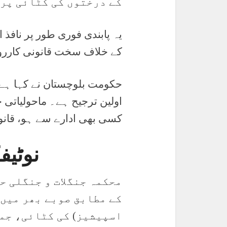
کے درختوں کی کٹائی پر 
یہ پابندی فوری طور پر نافذ
کے خلاف سخت قانونی کاررو
حکومت بلوچستان نے کہا ہے 
اولین ترجیح ہے۔ ماحولیاتی 
کسی بھی ادارے سے ہو، قان
نوٹی
محکمہ جنگلات و جنگلی ح
کے مطابق صوبے بھر میں 
اسپیشیز) کی کٹائی، جمع