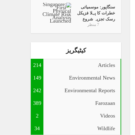
سنگاپور: موسمیاتی
خطرات کا پہلا فزیکل
رسک تجزیہ شروع
7 منظر
کیٹیگریز
214
Articles
149
Environmental News
242
Environmental Reports
389
Farozaan
2
Videos
34
Wildlife