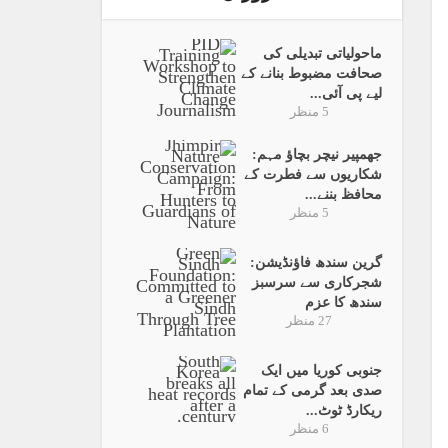
ماحولیاتی تبدیلی کی
صحافت مضبوط بنانے کے
لیے پی آئی...
5 منظر
جھمپیر نیچر بچاؤ مہم:
شکاریوں سے فطرت کے
محافظ بننے...
5 منظر
گرین سندھ فاؤنڈیشن:
شجرکاری سے سرسبز
سندھ کا عزم
27 منظر
جنوبی کوریا میں ایک
صدی بعد گرمی کے تمام
ریکارڈ ٹوٹ...
6 منظر