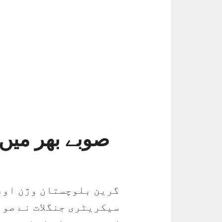
صوبے بھر میں 
گرین بلوچستان وژن اور
سیکریٹری جنگلات نے صوب