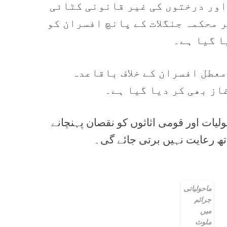
اور درختوں کی غیر قانونی کٹائی
 محکمہ جنگلات کے پانچ افسران کو
ا گیا ہے۔
معطل افسران کے خلاف باقاعدہ
از بھی کر دیا گیا ہے۔
لیات اور قومی اثاثوں کو نقصان پہنچانے
تھ رعایت نہیں برتی جائے گی۔
ماحولیاتی
جرائم
میں
ملوث