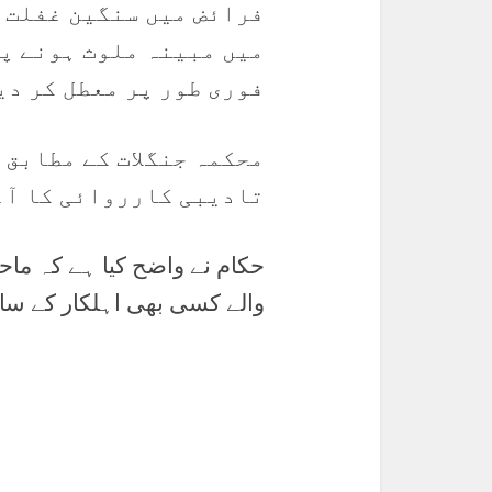
فرائض میں سنگین غفلت 
میں مبینہ ملوث ہونے پر
فوری طور پر معطل کر دی
محکمہ جنگلات کے مطابق 
تادیبی کارروائی کا آغ
حکام نے واضح کیا ہے کہ ماحو
والے کسی بھی اہلکار کے سا