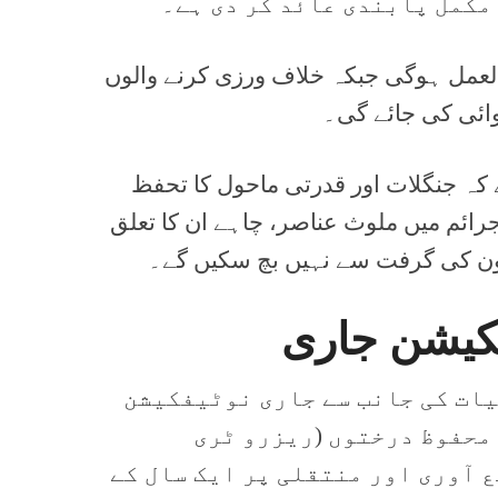
مکمل پابندی عائد کر دی ہے۔
 العمل ہوگی جبکہ خلاف ورزی کرنے والوں
ائی کی جائے گی۔
کہ جنگلات اور قدرتی ماحول کا تحفظ
جرائم میں ملوث عناصر، چاہے ان کا تعلق
ون کی گرفت سے نہیں بچ سکیں گے۔
فکیشن جاری
یات کی جانب سے جاری نوٹیفکیشن
محفوظ درختوں (ریزرو ٹری
 آوری اور منتقلی پر ایک سال کے