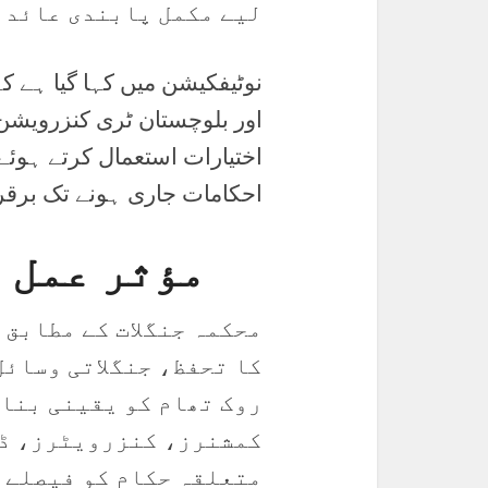
لیے مکمل پابندی عائد ک
اختیارات استعمال کرتے ہوئے ک
احکامات جاری ہونے تک برقر
مؤثر عمل 
محکمہ جنگلات کے مطابق 
کا تحفظ، جنگلاتی وسائل
روک تھام کو یقینی بنا
کمشنرز، کنزرویٹرز، ڈو
متعلقہ حکام کو فیصلے 