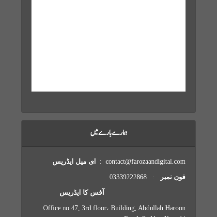
Clouds:
11%
Visibility:
10 km
Sunrise:
6:02 am
Sunset:
7:11 pm
15 mph
1002 mb
69 %
Weather from OpenWeatherMap
ہمارے بارے میں
contact@farozaandigital.com :
ای میل ایڈریس
فون نمبر
: 03339222868
آفس کا ایڈریس
Office no.47, 3rd floor، Building, Abdullah Haroon