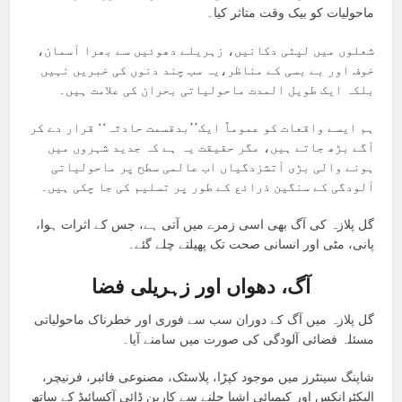
ماحولیات کو بیک وقت متاثر کیا۔
شعلوں میں لپٹی دکانیں، زہریلے دھوئیں سے بھرا آسمان،
خوف اور بے بسی کے مناظر،یہ سب چند دنوں کی خبریں نہیں
بلکہ ایک طویل المدت ماحولیاتی بحران کی علامت ہیں۔
ہم ایسے واقعات کو عموماً ایک’’بدقسمت حادثہ‘‘ قرار دے کر
آگے بڑھ جاتے ہیں، مگر حقیقت یہ ہے کہ جدید شہروں میں
ہونے والی بڑی آتشزدگیاں اب عالمی سطح پر ماحولیاتی
آلودگی کے سنگین ذرائع کے طور پر تسلیم کی جا چکی ہیں۔
گل پلازہ کی آگ بھی اسی زمرے میں آتی ہے، جس کے اثرات ہوا،
پانی، مٹی اور انسانی صحت تک پھیلتے چلے گئے۔
آگ، دھواں اور زہریلی فضا
گل پلازہ میں آگ کے دوران سب سے فوری اور خطرناک ماحولیاتی
مسئلہ فضائی آلودگی کی صورت میں سامنے آیا۔
شاپنگ سینٹرز میں موجود کپڑا، پلاسٹک، مصنوعی فائبر، فرنیچر،
الیکٹرانکس اور کیمیائی اشیا جلنے سے کاربن ڈائی آکسائیڈ کے ساتھ