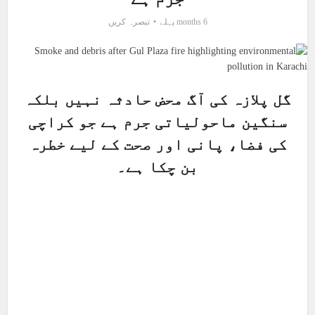
6 months پہلے
تبصرہ کریں
گل پلازہ کی آگ محض حادثہ نہیں بلکہ
سنگین ماحولیاتی جرم ہے جو کراچی
کی فضا، پانی اور صحت کے لیے خطرہ
بن چکا ہے۔