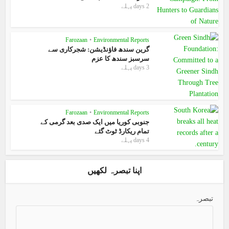
2 days پہلے
Farozaan
•
Environmental Reports
گرین سندھ فاؤنڈیشن: شجرکاری سے
سرسبز سندھ کا عزم
3 days پہلے
Farozaan
•
Environmental Reports
جنوبی کوریا میں ایک صدی بعد گرمی کے
تمام ریکارڈ ٹوٹ گئے
4 days پہلے
اپنا تبصرہ لکھیں
تبصرہ