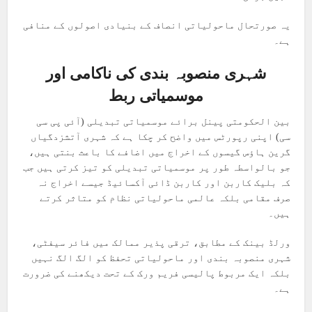
یہ صورتحال ماحولیاتی انصاف کے بنیادی اصولوں کے منافی
ہے۔
شہری منصوبہ بندی کی ناکامی اور
موسمیاتی ربط
بین الحکومتی پینل برائے موسمیاتی تبدیلی (آئی پی سی
سی) اپنی رپورٹس میں واضح کر چکا ہے کہ شہری آتشزدگیاں
گرین ہاؤس گیسوں کے اخراج میں اضافے کا باعث بنتی ہیں،
جو بالواسطہ طور پر موسمیاتی تبدیلی کو تیز کرتی ہیں جب
کہ بلیک کاربن اور کاربن ڈائی آکسائیڈ جیسے اخراج نہ
صرف مقامی بلکہ عالمی ماحولیاتی نظام کو متاثر کرتے
ہیں۔
ورلڈ بینک کے مطابق، ترقی پذیر ممالک میں فائر سیفٹی،
شہری منصوبہ بندی اور ماحولیاتی تحفظ کو الگ الگ نہیں
بلکہ ایک مربوط پالیسی فریم ورک کے تحت دیکھنے کی ضرورت
ہے۔