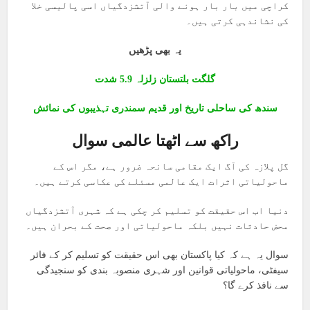
کراچی میں بار بار ہونے والی آتشزدگیاں اسی پالیسی خلا
کی نشاندہی کرتی ہیں۔
یہ بھی پڑھیں
گلگت بلتستان زلزلہ 5.9 شدت
سندھ کی ساحلی تاریخ اور قدیم سمندری تہذیبوں کی نمائش
راکھ سے اٹھتا عالمی سوال
گل پلازہ کی آگ ایک مقامی سانحہ ضرور ہے، مگر اس کے
ماحولیاتی اثرات ایک عالمی مسئلے کی عکاسی کرتے ہیں۔
دنیا اب اس حقیقت کو تسلیم کر چکی ہے کہ شہری آتشزدگیاں
محض حادثات نہیں بلکہ ماحولیاتی اور صحت کے بحران ہیں۔
سوال یہ ہے کہ کیا پاکستان بھی اس حقیقت کو تسلیم کر کے فائر
سیفٹی، ماحولیاتی قوانین اور شہری منصوبہ بندی کو سنجیدگی
سے نافذ کرے گا؟