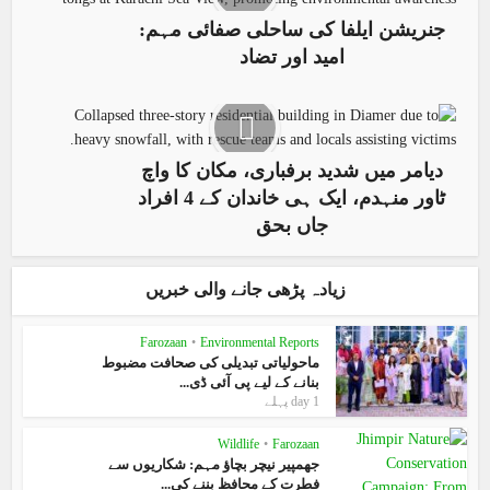
جنریشن ایلفا کی ساحلی صفائی مہم:
امید اور تضاد
دیامر میں شدید برفباری، مکان کا واچ
ٹاور منہدم، ایک ہی خاندان کے 4 افراد
جاں بحق
زیادہ پڑھی جانے والی خبریں
Farozaan
•
Environmental Reports
ماحولیاتی تبدیلی کی صحافت مضبوط
بنانے کے لیے پی آئی ڈی...
1 day پہلے
Wildlife
•
Farozaan
جھمپیر نیچر بچاؤ مہم: شکاریوں سے
فطرت کے محافظ بننے کی...