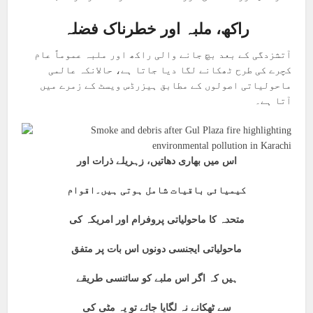
راکھ، ملبہ اور خطرناک فضلہ
آتشزدگی کے بعد بچ جانے والی راکھ اور ملبہ عموماً عام
کچرے کی طرح ٹھکانے لگا دیا جاتا ہے، حالانکہ عالمی
ماحولیاتی اصولوں کے مطابق ہیزرڈس ویسٹ کے زمرے میں
آتا ہے۔
اس میں بھاری دھاتیں، زہریلے ذرات اور
کیمیائی باقیات شامل ہوتی ہیں۔اقوام
متحدہ کا ماحولیاتی پروفرام اور امریکہ کی
ماحولیاتی ایجنسی دونوں اس بات پر متفق
ہیں کہ اگر اس ملبے کو سائنسی طریقے
سے ٹھکانے نہ لگایا جائے تو یہ مٹی کی