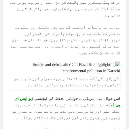
ہر شاپنگ سینٹرز میں پلاسٹک کی بڑی مقدار موجود ہوتی ہے،
جو آگ لگنے کی صورت میں ایک خاموش ماحولیاتی قاتل بن
جاتی ہے۔
یورپی ماحولیاتی ایجنسی کے مطابق، پلاسٹک اور مصنوعی
فائبر کے جلنے سے خارج ہونے والی ڈائی آکسنز اور
فُیورانز نہایت زہریلے کیمیکلز ہیں، جو انسانی جسم میں
جمع ہو کر کینسر، ہارمونل خرابیوں اور اعصابی بیماریوں
کا باعث بن سکتے ہیں۔
گل پلازہ کی آگ کے بعد اٹھتا زہریلا دھواں اور ملبہ، جو
کراچی کے ماحولیاتی مستقبل پر سوالیہ نشان ہے۔
اس حوالے سے امریکی ماحولیاتی تحفظ کی ایجنسی (
یو ایس ای
پی اے
) خبردار کرتی ہے کہ یہ زہریلے مرکبات نہ صرف ہوا
بلکہ مٹی اور پانی میں بھی جذب ہو جاتے ہیں، جس سے زرعی
زمین، زیرِ زمین پانی اور خوراکی نظام متاثر ہوتا ہے۔