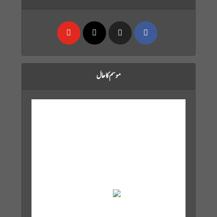
موسم کا حال
Karachi, PK
Aug 9, 2026
5:36 pm,
29
°C
Few Clouds
Wind Gust:
15 mph