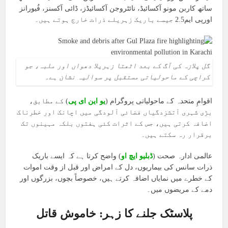
ساتھ کاربن مونو آکسائیڈ، نائٹروجن آکسائیڈز، ڈائی آکسنز، فُیورانز
اورپی ایم2.5 جیسے باریک زہریلے ذرات خارج ہوتے ہیں۔
گل پلازہ کی آگ کے بعد اٹھتا زہریلا دھواں اور ملبہ، جو
کراچی کے ماحولیاتی مستقبل پر سوالیہ نشان ہے۔
اقوامِ متحدہ کے ماحولیاتی پروگرام (
یو این ای پی
) کے مطابق،
بڑی شہری آتشزدگیاں فضائی آلودگی میں اچانک اور خطرناک
اضافہ کرتی ہیں، جس کے اثرات کئی ہفتوں بلکہ مہینوں تک
برقرار رہ سکتے ہیں۔
عالمی ادارہ صحت (
ڈبلیو ایچ او
) واضح کرتا ہے کہ ایسے باریک
ذرات سانس کی بیماریوں، دل کے امراض اور قبل از وقت اموات
کے خطرے میں نمایاں اضافہ کرتے ہیں، خصوصاً بچوں، بزرگوں اور
دمے کے مریضوں میں۔
پلاسٹک جلنے کا زہر: خاموش قاتل