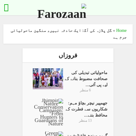
Home
»
گل پلازہ کی آگ: ایک حادثہ نہیں، سنگین ماحولیاتی
جرم ہے
فروزاں
ماحولیاتی تبدیلی کی
صحافت مضبوط بنانے کے
لیے پی آئی...
6 منظر
جھمپیر نیچر بچاؤ مہم:
شکاریوں سے فطرت کے
محافظ بننے...
13 منظر
گرین سندھ فاؤنڈیشن: