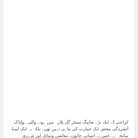
کراچی کے ایک بڑے شاپنگ سینٹر گل پلازہ میں ہونے والی ہولناک
آتشزدگی محض ایک عمارت کی تباہی نہیں تھی، بلکہ یہ ایک ایسا
سانحہ ہے جس نے انسانی جانوں، معاشی وسائل اور شہری