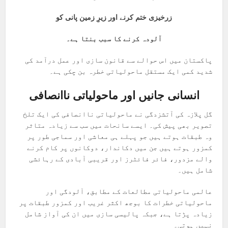
زرخیزی ختم کرنے اور زیرِ زمین پانی کو
آلودہ کرنے کا سبب بنتا ہے۔
پاکستان میں اس حوالے سے قانون سازی اور عمل درآمد کی
شدید کمی ایک مستقل ماحولیاتی خطرہ بن چکی ہے۔
انسانی جانیں اور ماحولیاتی ناانصافی
گل پلازہ کی آتشزدگی نے ماحولیاتی ناانصافی کی ایک تلخ
تصویر بھی پیش کی۔ ایسے سانحات میں سب سے زیادہ متاثر
وہ طبقات ہوتے ہیں جو پہلے ہی معاشی اور سماجی طور پر
کمزور ہوتے ہیں جن میں دکاندار، دوکانوں پر کام کرنے
والے مزدور، فائر فائٹرز اور قریبی آبادی کے رہائشی
شامل ہیں۔
عالمی ماحولیاتی مطالعات کے مطابق، آلودگی اور
ماحولیاتی خطرات کا بوجھ اکثر غریب اور کمزور طبقات پر
زیادہ پڑتا ہے، جبکہ پالیسی سازی میں ان کی آواز شامل
نہیں ہوتی۔