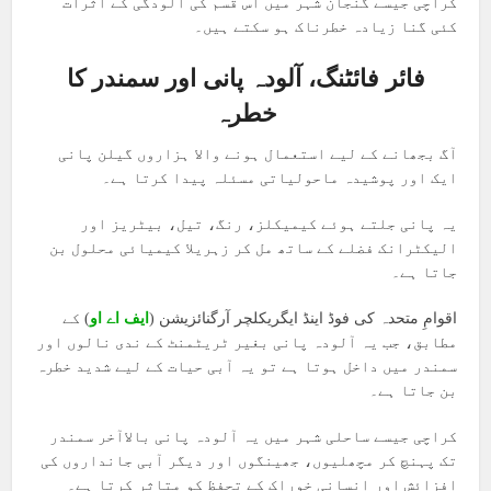
کراچی جیسے گنجان شہر میں اس قسم کی آلودگی کے اثرات
کئی گنا زیادہ خطرناک ہو سکتے ہیں۔
فائر فائٹنگ، آلودہ پانی اور سمندر کا
خطرہ
آگ بجھانے کے لیے استعمال ہونے والا ہزاروں گیلن پانی
ایک اور پوشیدہ ماحولیاتی مسئلہ پیدا کرتا ہے۔
یہ پانی جلتے ہوئے کیمیکلز، رنگ، تیل، بیٹریز اور
الیکٹرانک فضلے کے ساتھ مل کر زہریلا کیمیائی محلول بن
جاتا ہے۔
اقوامِ متحدہ کی فوڈ اینڈ ایگریکلچر آرگنائزیشن (
ایف اے او
) کے
مطابق، جب یہ آلودہ پانی بغیر ٹریٹمنٹ کے ندی نالوں اور
سمندر میں داخل ہوتا ہے تو یہ آبی حیات کے لیے شدید خطرہ
بن جاتا ہے۔
کراچی جیسے ساحلی شہر میں یہ آلودہ پانی بالاآخر سمندر
تک پہنچ کر مچھلیوں، جھینگوں اور دیگر آبی جانداروں کی
افزائش اور انسانی خوراک کے تحفظ کو متاثر کرتا ہے۔