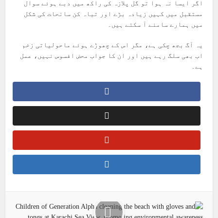
اگر ایسا نہ ہوا تو گل پلازہ کی راکھ میں دبے ہوئے سوال
مستقبل میں کہیں زیادہ بڑے اور تباہ کن سانحات کی شکل
میں ہمارے سامنے آ سکتے ہیں۔
یہ آگ بجھ چکی ہے، مگر اس کے چھوڑے ہوئے ماحولیاتی زخم
اب بھی سلگ رہے ہیں اور ان کا جواب محض افسوس نہیں، عمل
ہے۔