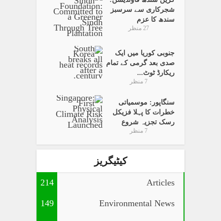
شجرکاری سے سرسبز
سندھ کا عزم
27 منظر
جنوبی کوریا میں ایک
صدی بعد گرمی کے تمام
ریکارڈ ٹوٹ...
7 منظر
سنگاپور: موسمیاتی
خطرات کا پہلا فزیکل
رسک تجزیہ شروع
7 منظر
کیٹیگریز
214
Articles
149
Environmental News