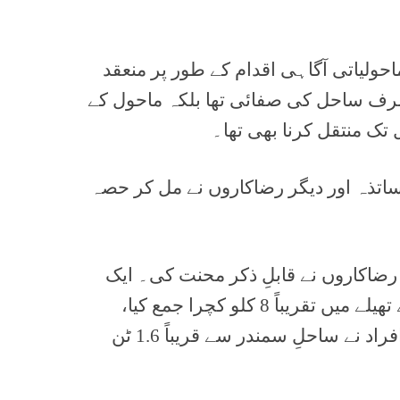
ولیاتی آگاہی اقدام کے طور پر منعقد
ف ساحل کی صفائی تھا بلکہ ماحول کے
ک منتقل کرنا بھی تھا۔
اتذہ اور دیگر رضاکاروں نے مل کر حصہ
رضاکاروں نے قابلِ ذکر محنت کی۔ ایک
رضاکار نے دو گھنٹوں میں اپنے تھیلے میں تقریباً 8 کلو کچرا جمع کیا،
جبکہ مجموعی طور پر 200 افراد نے ساحلِ سمندر سے قریباً 1.6 ٹن