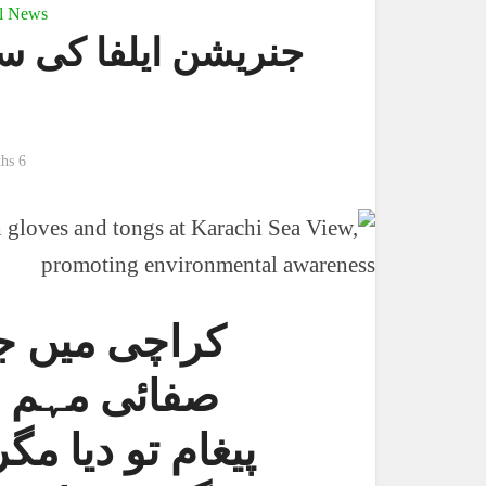
l News
جنریشن ایلفا کی س
6 months پہلے
کراچی میں ج
صفائی مہم ن
پیغام تو دیا مگ