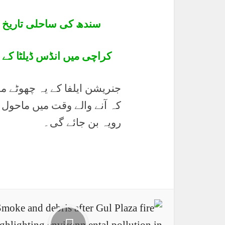
سندھ کی ساحلی تاریخ ا
کراچی میں انڈس ڈیلٹا کے 
جنریشن ایلفا کے یہ چھوٹے م
کہ آنے والے وقت میں ماحو
رویہ بن جائے گی۔
LinkedIn
Pinterest
X
Facebook