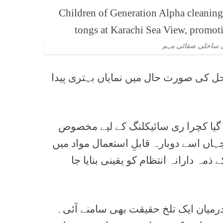
کی ساحلی صفائی مہم
کی صورت حال میں نمایاں بہتری پیدا
 گیا کچرا ری سائیکلنگ کے لیے مخصوص
جہاں اسے دوبارہ قابلِ استعمال مواد میں
 ذمہ دارانہ انتظام کو یقینی بنایا جا
 درمیان ایک تلخ حقیقت بھی سامنے آئی۔