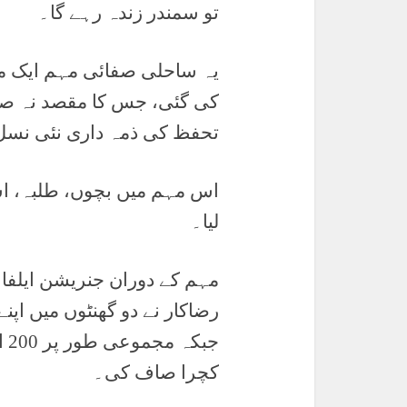
تو سمندر زندہ رہے گا۔
یہ ساحلی صفائی مہم ایک ماح
کی گئی، جس کا مقصد نہ صر
تحفظ کی ذمہ داری نئی نسل ت
اس مہم میں بچوں، طلبہ، اس
لیا۔
مہم کے دوران جنریشن ایلفا 
کچرا صاف کی۔