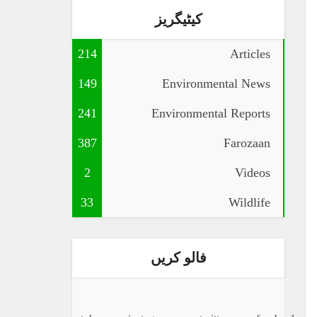
کیٹیگریز
214
Articles
149
Environmental News
241
Environmental Reports
387
Farozaan
2
Videos
33
Wildlife
فالو کریں