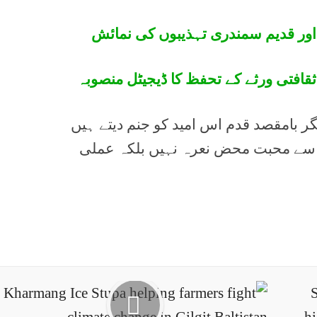
ور قدیم سمندری تہذیبوں کی نمائش
ثقافتی ورثے کے تحفظ کا ڈیجیٹل منصوبہ
گر بامقصد قدم اس امید کو جنم دیتے ہیں
ل سے محبت محض نعرہ نہیں بلکہ عملی