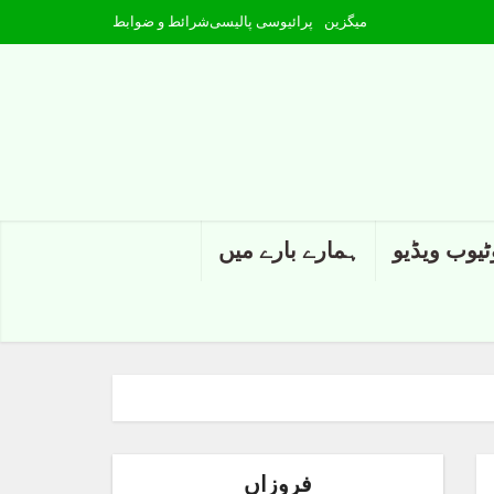
میگزین
پرائیوسی پالیسی
شرائط و ضوابط
ٹیوب ویڈیو
ہمارے بارے میں
فروزاں