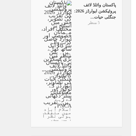
پاکستان وائلڈ لائف
پروٹیکشن ایوارڈز 2026:
جنگلی حیات...
5 منظر