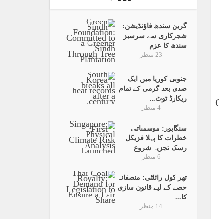
گرین سندھ فاؤنڈیشن:
شجرکاری سے سرسبز
سندھ کا عزم
23 منظر
جنوبی کوریا میں ایک
صدی بعد گرمی کے تمام
ریکارڈ ٹوٹ...
4 منظر
سنگاپور: موسمیاتی
خطرات کا پہلا فزیکل
رسک تجزیہ شروع
6 منظر
تھر کول رائلٹی: منصفانہ
حصے کے لیے قانون سازی
کا...
14 منظر