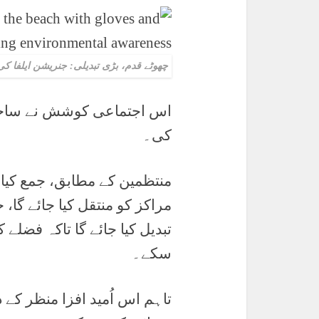
چھوٹے قدم، بڑی تبدیلی: جنریشن ایلفا 
اس اجتماعی کوشش نے ساحل 
کی۔
منتظمین کے مطابق، جمع کیا
مراکز کو منتقل کیا جائے گا، 
تبدیل کیا جائے گا تاکہ فضلے کے
سکے۔
تاہم اس اُمید افزا منظر کے