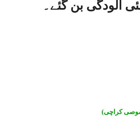
ئی آلودگی بن گئے۔
صوصی کراچی)