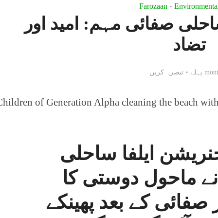
Farozaan
Environmenta
•
احلی صفائی مہم: امید اور
تضاد
تبصرہ کریں
نریشن ایلفا ساحلی
ے ماحول دوستی کا
ر صفائی کے بعد پھینکے