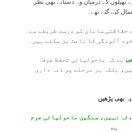
تھیلوں کے درمیان وہ دستانے بھی نظر
مال کیے گئے تھے۔
 حفاظتی سامان کو درست طریقے سے
خود آلودگی کا باعث بن سکتے ہیں۔
نی
ہے کہ ماحولیاتی تحفظ صرف
ں، بلکہ ہر مرحلے پر ذمہ داری
یہ بھی پڑھیں
ادثہ نہیں، سنگین ماحولیاتی جرم
ہے