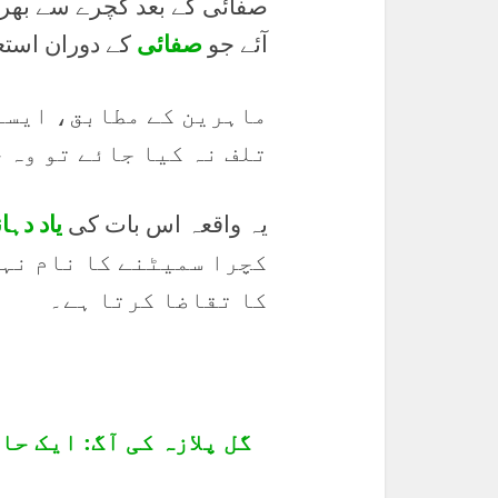
صفائی کے بعد کچرے سے بھرے 
آئے جو
صفائی
کے دوران استع
ماہرین کے مطابق، ایسے
تلف نہ کیا جائے تو وہ 
یہ واقعہ اس بات کی
یاد دہا
کچرا سمیٹنے کا نام نہی
کا تقاضا کرتا ہے۔
گل پلازہ کی آگ: ایک ح