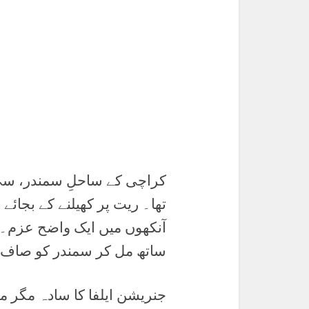
کراچی کے ساحلِ سمندر، سی
تھا۔ ریت پر کھیلنے کے بجائے ن
آنکھوں میں ایک واضح عزم۔ ی
ساتھ مل کر سمندر کو صاف 
جنریشن ایلفا کا سادہ مگر 