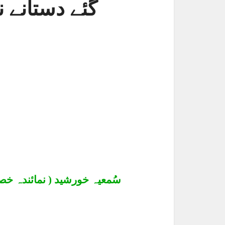
گئے دستانے ن
سُمعیہ خورشید
( نمائندہ خ