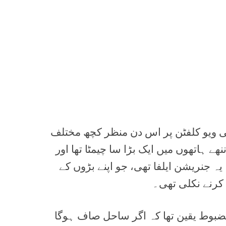
 ویو کلفٹن پر اس دن منظر کچھ مختلف
نھے ہاتھوں میں ایک بڑا سا چیمٹا تھا اور
ہ جنریشن ایلفا تھی، جو اپنے بڑوں کے
کرنے نکلی تھی۔
مضبوط یقین تھا کہ اگر ساحل صاف ہوگا