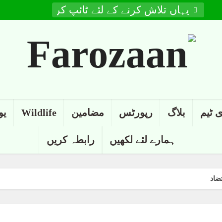
 ٹیم
بلاگ
رپورٹس
مضامین
Wildlife
یو
ہمارے لئے لکھیں
رابطہ کریں
ضاد