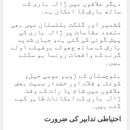
دیگر علاقوں میں ژالہ باری کے
ساتھ بارش کا امکان ہے۔
کشمیر اور گلگت بلتستان میں بھی
متعدد مقامات پر ژالہ باری کی
پیش گوئی کی گئی ہے، جہاں شدید
بارش کے ساتھ چھوٹے برفیلے اولے
گرنے کے واقعات رونما ہو سکتے
ہیں۔
بلوچستان کے ژوب، موسیٰ خیل،
کوئٹہ، قلات اور خضدار سمیت بعض
علاقوں میں شام یا رات کے وقت
ژالہ باری کے امکانات ظاہر کیے
گئے ہیں۔
احتیاطی تدابیر کی ضرورت