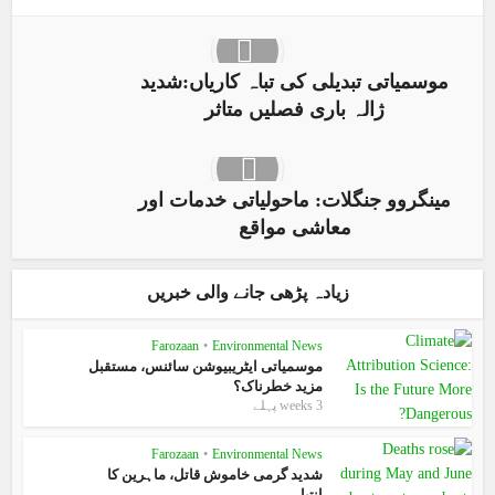
موسمیاتی تبدیلی کی تباہ کاریاں:شدید
ژالہ باری فصلیں متاثر
مینگروو جنگلات: ماحولیاتی خدمات اور
معاشی مواقع
زیادہ پڑھی جانے والی خبریں
Farozaan
•
Environmental News
موسمیاتی ایٹریبیوشن سائنس، مستقبل
مزید خطرناک؟
3 weeks پہلے
Farozaan
•
Environmental News
شدید گرمی خاموش قاتل، ماہرین کا
انتباہ