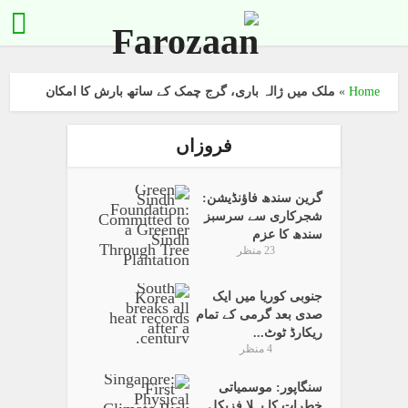
Home
»
ملک میں ژالہ باری، گرج چمک کے ساتھ بارش کا امکان
فروزاں
گرین سندھ فاؤنڈیشن:
شجرکاری سے سرسبز
سندھ کا عزم
23 منظر
جنوبی کوریا میں ایک
صدی بعد گرمی کے تمام
ریکارڈ ٹوٹ...
4 منظر
سنگاپور: موسمیاتی
خطرات کا پہلا فزیکل