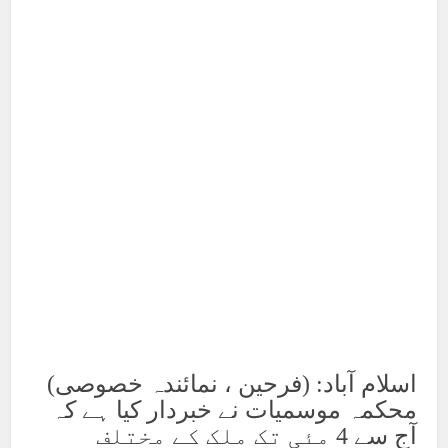
اسلام آباد: (فرحین ، نمائندہ خصوصی)
محکمہ موسمیات نے خبردار کیا ہے کہ
آج سے 4 مئی تک ملک کے مختلف