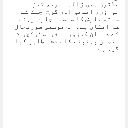
علاقوں میں ژالہ باری، تیز
ہواؤں، آندھی اور گرج چمک کے
ساتھ بارش کا سلسلہ جاری رہنے
کا امکان ہے۔ اس موسمی صورتحال
کے دوران کمزور انفراسٹرکچر کو
نقصان پہنچنے کا خدشہ ظاہر کیا
گیا ہے۔