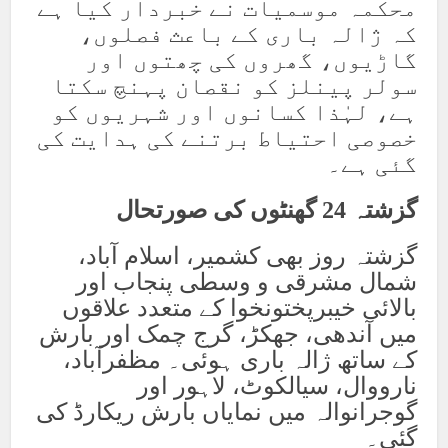
محکمہ موسمیات نے خبردار کیا ہے
کہ ژالہ باری کے باعث فصلوں،
گاڑیوں، گھروں کی چھتوں اور
سولر پینلز کو نقصان پہنچ سکتا
ہے، لہٰذا کسانوں اور شہریوں کو
خصوصی احتیاط برتنے کی ہدایت کی
گئی ہے۔
گزشتہ 24 گھنٹوں کی صورتحال
گزشتہ روز بھی کشمیر، اسلام آباد،
شمال مشرقی و وسطی پنجاب اور
بالائی خیبرپختونخوا کے متعدد علاقوں
میں آندھی، جھکڑ، گرج چمک اور بارش
کے ساتھ ژالہ باری ہوئی۔ مظفرآباد،
نارووال، سیالکوٹ، لاہور اور
گوجرانوالہ میں نمایاں بارش ریکارڈ کی
گئی۔