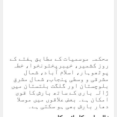
محکمہ موسمیات کے مطابق ہفتے کے
روز کشمیر، خیبرپختونخوا، خطہ
پوٹھوہار، اسلام آباد، شمال
مشرقی و وسطی پنجاب، شمال مشرق
بلوچستان اور گلگت بلتستان میں
ژالہ باری کے ساتھ بارش کا قوی
امکان ہے۔ بعض علاقوں میں موسلا
دھار بارش بھی ہو سکتی ہے۔