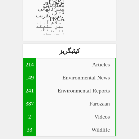
کیٹیگریز
214
Articles
149
Environmental News
241
Environmental Reports
387
Farozaan
2
Videos
33
Wildlife