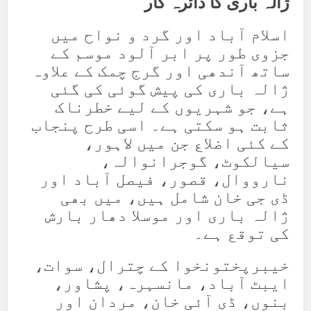
ژالہ باری کا دائرہ کار
اسلام آباد اور گرد و نواح میں
جزوی طور پر ابر آلود موسم کے
ساتھ آندھی اور گرج چمک کے علاوہ
ژالہ باری کی پیش گوئی کی گئی
ہے، جو شہریوں کے لیے خطرناک
ثابت ہو سکتی ہے۔ اسی طرح پنجاب
کے کئی اضلاع جن میں لاہور،
سیالکوٹ، گوجرانوالہ،
نارووال، قصور، فیصل آباد اور
ڈی جی خان شامل ہیں، میں بھی
ژالہ باری اور موسلا دھار بارش
کی توقع ہے۔
خیبرپختونخوا کے چترال، سوات،
ایبٹ آباد، مانسہرہ، پشاور،
بنوں، ڈی آئی خان، مردان اور