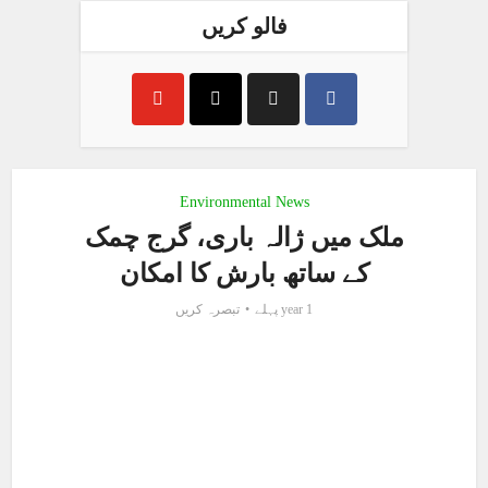
فالو کریں
Environmental News
ملک میں ژالہ باری، گرج چمک
کے ساتھ بارش کا امکان
1 year پہلے
تبصرہ کریں