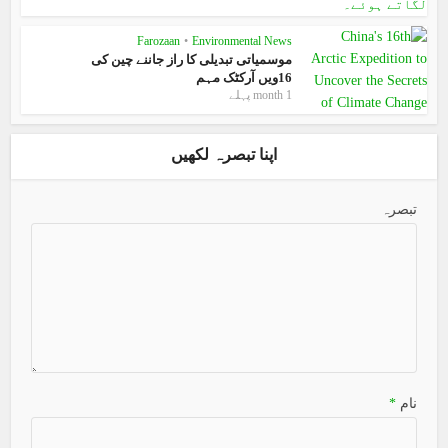
Farozaan
•
Environmental News
موسمیاتی تبدیلی کا راز جاننے چین کی
16ویں آرکٹک مہم
1 month پہلے
اپنا تبصرہ لکھیں
تبصرہ
نام
*