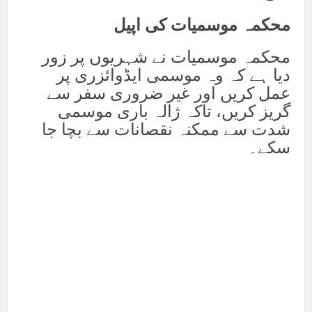
محکمہ موسمیات کی اپیل
محکمہ موسمیات نے شہریوں پر زور
دیا ہے کہ وہ موسمی ایڈوائزری پر
عمل کریں اور غیر ضروری سفر سے
گریز کریں، تاکہ ژالہ باری موسمی
شدت سے ممکنہ نقصانات سے بچا جا
سکے۔
Facebook
X
Pinterest
LinkedIn