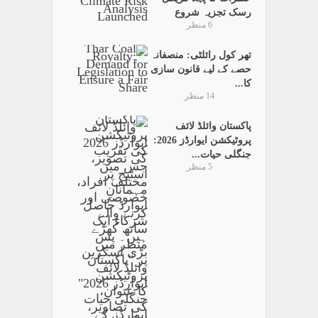
رسک تجزیہ شروع
6 منظر
تھر کول رائلٹی: منصفانہ
حصے کے لیے قانون سازی
کا...
14 منظر
پاکستان وائلڈ لائف
پروٹیکشن ایوارڈز 2026:
جنگلی حیات...
5 منظر