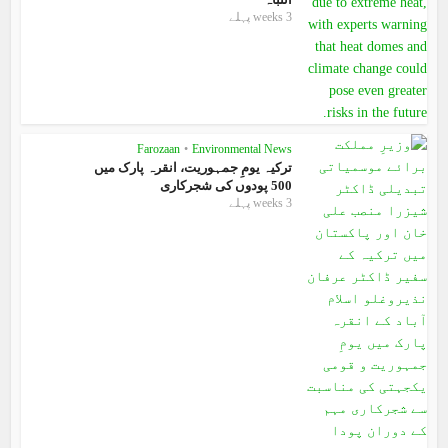
3 weeks پہلے
Farozaan
•
Environmental News
ترکیہ یومِ جمہوریت، انقرہ پارک میں
500 پودوں کی شجرکاری
3 weeks پہلے