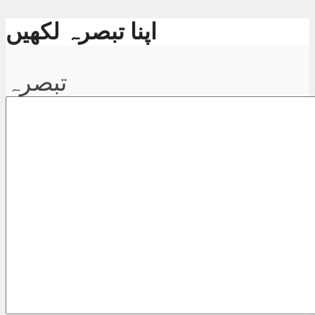
اپنا تبصرہ لکھیں
تبصرہ