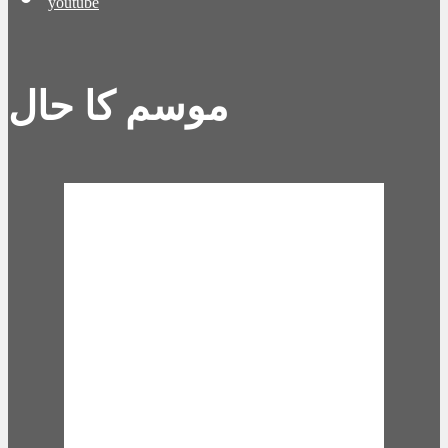
youtube
موسم کا حال
Karachi, PK
8:42 pm,
Aug 9,
2026
27
°C
few clouds