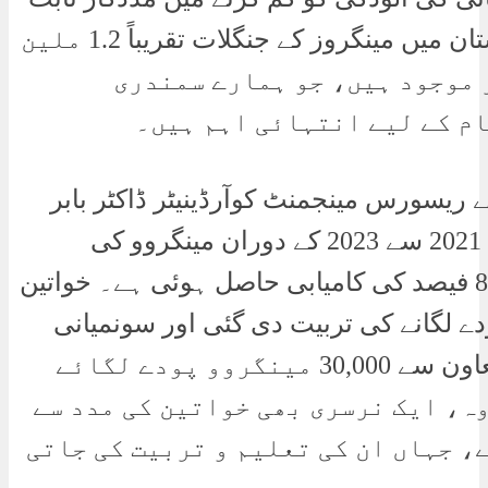
ہوتی ہیں۔ پاکستان میں مینگروز کے جنگلات تقریباً 1.2 ملین
 موجود ہیں، جو ہمارے سمندری
م کے لیے انتہائی اہم ہیں۔
 ریسورس مینجمنٹ کوآرڈینیٹر ڈاکٹر بابر
حسین نے بتایا کہ 2021 سے 2023 کے دوران مینگروو کی
شجرکاری میں 85 فیصد کی کامیابی حاصل ہوئی ہے۔ خواتین
دے لگانے کی تربیت دی گئی اور سونمیانی
میں خواتین کے تعاون سے 30,000 مینگروو پودے لگائے
وہ، ایک نرسری بھی خواتین کی مدد سے
، جہاں ان کی تعلیم و تربیت کی جاتی