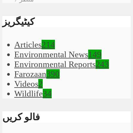
کیٹیگریز
Articles
214
Environmental News
149
Environmental Reports
243
Farozaan
390
Videos
2
Wildlife
34
فالو کریں