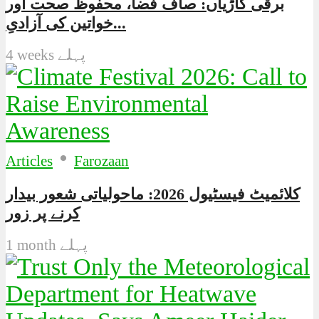
برقی گاڑیاں: صاف فضا، محفوظ صحت اور
خواتین کی آزادیِ...
4 weeks پہلے
•
Articles
Farozaan
کلائمیٹ فیسٹیول 2026: ماحولیاتی شعور بیدار
کرنے پر زور
1 month پہلے