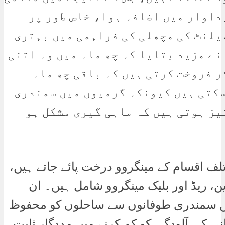
داوار میں اضافہ ہوا، خاص طور پر
یلنٹ کی مچھلی کی فراہمی میں بہتری
نے مزید بتایا کہ چھ ماہ میں وہ اتنی
ر فروخت کرتی ہیں کہ باقی چھ ماہ
سکتی ہیں کیونکہ گرمیوں میں سمندری
یز ہوتی ہیں کہ ماہی گیری مشکل ہو
لف اقسام کے مینگروو درخت پائے جاتے ہیں،
ن، ریڈ اور بلیک مینگروو شامل ہیں۔ ان
 سمندری طوفانوں سے ساحلوں کو محفوظ
نی کی آلودگی کو کم کرنے میں مددگار ثابت