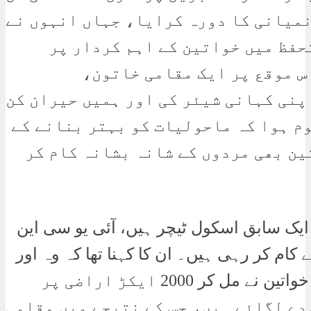
نمیانی کا دورہ کرایا، جہاں انہوں نے
حفظ میں خواتین کے اہم کردار پر
س موقع پر ایک مقامی خاتون،
پنی کہانی شیئر کی اور ہمیں حیران کن
وم ہوا کہ ماحولیات کو بہتر بنانے کے
ین بھی مردوں کے شانہ بشانہ کام کر
ایک سابق اسکول ٹیچر ہیں، آئی یو سی این
اتھ 2007 سے کام کر رہی ہیں۔ ان کا کہنا تھا کہ وہ اور
ان کے 25 ساتھی خواتین نے مل کر 2000 ایکڑ اراضی پر
دے لگائے ہیں، جس کے نتیجے میں مقامی