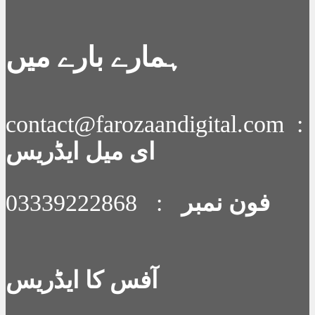
ہمارے بارے میں
contact@farozaandigital.com :
ای میل ایڈریس
فون نمبر
: 03339222868
آفس کا ایڈریس