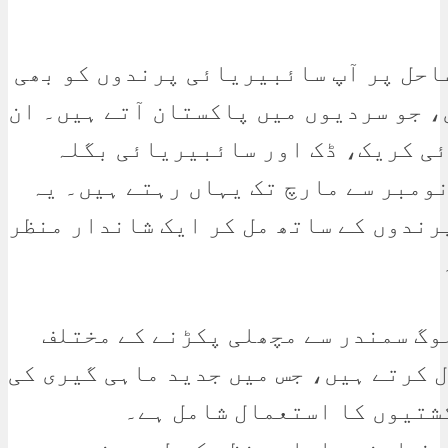
احل پر آپ سائبیریائی پرندوں کو بھی
، جو سردیوں میں پاکستان آتے ہیں۔ ان
ی کریک، ڈک اور سائبیریائی بگلہ
ومبر سے مارچ تک یہاں رہتے ہیں۔ یہ
رندوں کے ساتھ مل کر ایک شاندار منظر
وگ سمندر سے مچھلی پکڑنے کے مختلف
 کرتے ہیں، جس میں جدید ماہی گیری کی
شتیوں کا استعمال شامل ہے۔