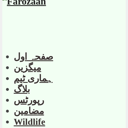
صفحہ اول
میگزین
ہماری ٹیم
بلاگ
رپورٹس
مضامین
Wildlife