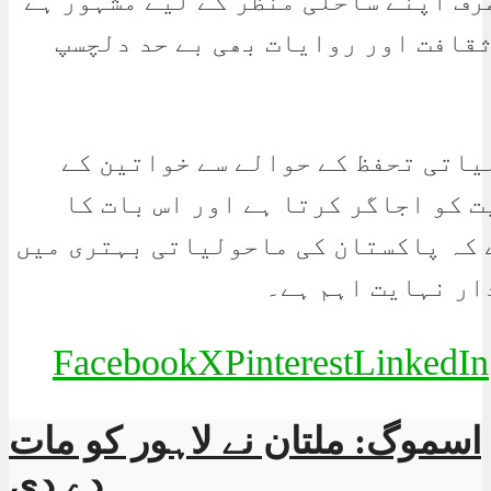
رف اپنے ساحلی منظر کے لیے مشہور ہے
ثقافت اور روایات بھی بے حد دلچسپ
یاتی تحفظ کے حوالے سے خواتین کے
 کو اجاگر کرتا ہے اور اس بات کا
 کہ پاکستان کی ماحولیاتی بہتری میں
ار نہایت اہم ہے۔
Facebook
X
Pinterest
LinkedIn
اسموگ: ملتان نے لاہور کو مات
دے دی