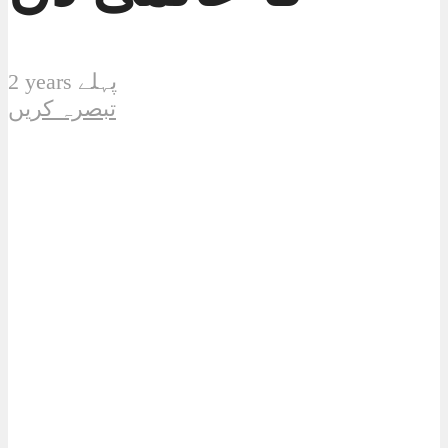
2 years پہلے
تبصرہ کریں