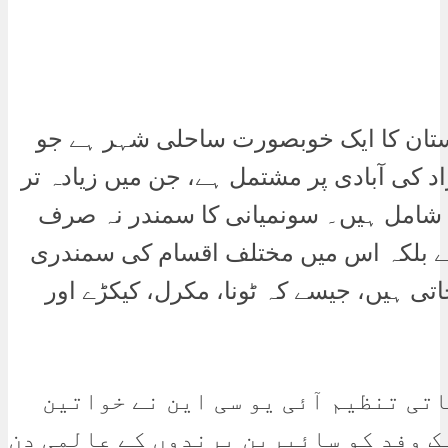
ستان کا ایک خوبصورت ساحلی شہر ہے جو
اً 15,000 افراد کی آبادی پر مشتمل ہے، جن میں زیادہ تر
 شامل ہیں۔ سونمیانی کا سمندر نہ صرف
ہے بلکہ اس میں مختلف اقسام کی سمندری
تی ہیں، جیسے کہ ٹونا، مکرل، کیکڑے اور
تی تنظیم آئی یو سی این نے خواتین
ک وفد کو سائبرین پرندوں کے عالمی دن