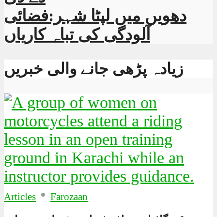
دھویں میں لپٹا شہر:فضائی
آلودگی کی تباہ کاریاں
زیادہ پڑھی جانے والی خبریں
•
Articles
Farozaan