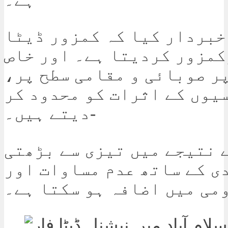
خبردار کیا کہ کمزور ڈیٹا
کمزور کردیتا ہے۔ اور خاص
ر صوبائی و مقامی سطح پر،
یوں کے اثرات کو محدود کر
دیتے ہیں۔-
 نتیجے میں تیزی سے بڑھتی
ی کے ساتھ عدم مساوات اور
می میں اضافہ ہو سکتا ہے۔