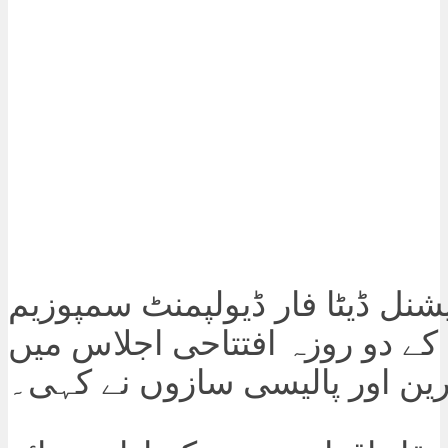
یشنل ڈیٹا فار ڈیولپمنٹ سمپوزیم
2025 کے دو روزہ افتتاحی اجلاس میں
ین اور پالیسی سازوں نے کہی۔