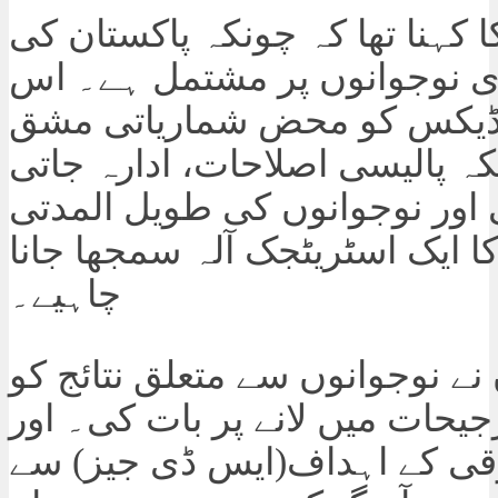
ا کہنا تھا کہ چونکہ پاکستان کی
ادی نوجوانوں پر مشتمل ہے۔ اس
نڈیکس کو محض شماریاتی مشق
ہ پالیسی اصلاحات، ادارہ جاتی
ور نوجوانوں کی طویل المدتی
کا ایک اسٹریٹجک آلہ سمجھا جانا
چاہیے۔
نے نوجوانوں سے متعلق نتائج کو
یحات میں لانے پر بات کی۔ اور
ترقی کے اہداف(ایس ڈی جیز) سے