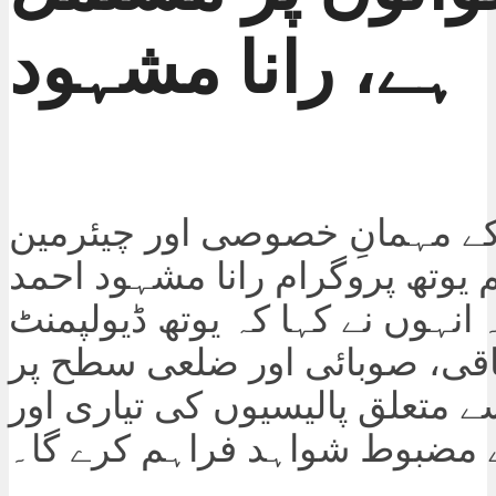
ہے، رانا مشہود
ے مہمانِ خصوصی اور چیئرمین
 یوتھ پروگرام رانا مشہود احمد
انہوں نے کہا کہ یوتھ ڈیولپمنٹ
قی، صوبائی اور ضلعی سطح پر
ے متعلق پالیسیوں کی تیاری اور
ے مضبوط شواہد فراہم کرے گا۔