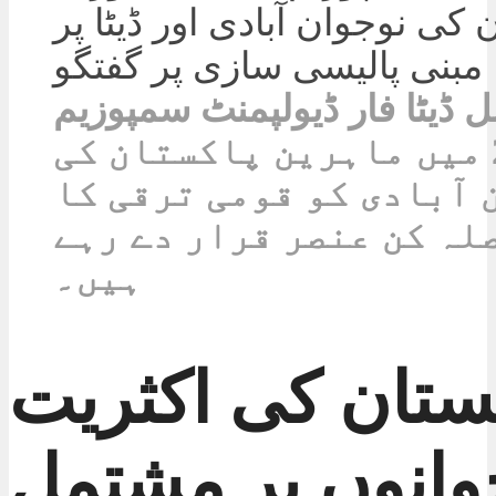
ل ڈیٹا فار ڈیولپمنٹ سمپوزیم
2025 میں ماہرین پاکستان کی
 آبادی کو قومی ترقی کا
لہ کن عنصر قرار دے رہے
ہیں۔
ستان کی اکثریت
وانوں پر مشتمل