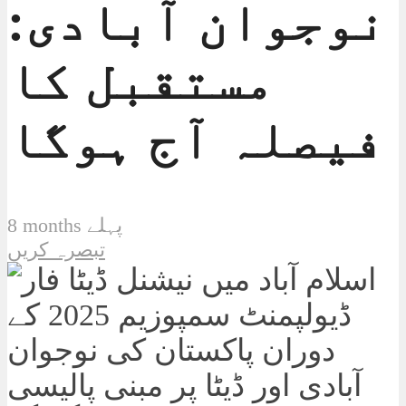
نوجوان آبادی:
مستقبل کا
فیصلہ آج ہوگا
8 months پہلے
تبصرہ کریں