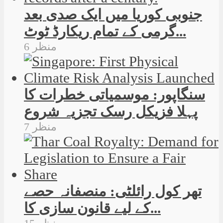
جنوبی کوریا میں ایک صدی بعد
گرمی کے تمام ریکارڈ ٹوٹ...
6 منظر
سنگاپور: موسمیاتی خطرات کا
پہلا فزیکل رسک تجزیہ شروع
7 منظر
تھر کول رائلٹی: منصفانہ حصے
کے لیے قانون سازی کا...