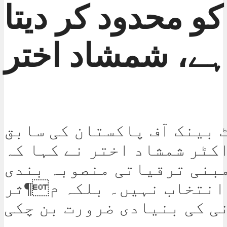
کو محدود کر دیتا
ہے، شمشاد اختر
 بینک آف پاکستان کی سابق
کٹر شمشاد اختر نے کہا کہ
مبنی ترقیاتی منصوبہ بندی
انتخاب نہیں۔ بلکہ م¶ثر
ی کی بنیادی ضرورت بن چکی
ہے۔