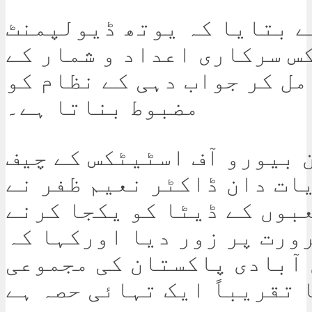
ے بتایا کہ یوتھ ڈیولپمنٹ
س سرکاری اعداد و شمار کے
مل کر جواب دہی کے نظام کو
مضبوط بناتا ہے۔
 بیورو آف اسٹیٹکس کے چیف
ات دان ڈاکٹر نعیم ظفر نے
بوں کے ڈیٹا کو یکجا کرنے
ورت پر زور دیا اورکہا کہ
آبادی پاکستان کی مجموعی