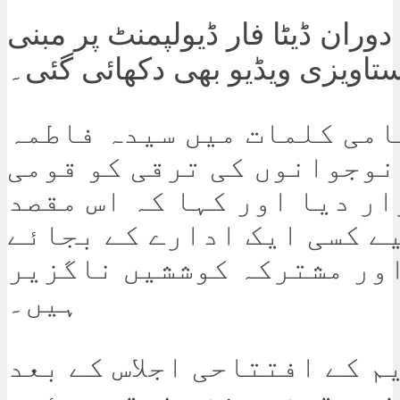
وران ڈیٹا فار ڈیولپمنٹ پر مبنی
تاویزی ویڈیو بھی دکھائی گئی۔
می کلمات میں سیدہ فاطمہ
نوجوانوں کی ترقی کو قومی
ر دیا اور کہا کہ اس مقصد
ے کسی ایک ادارے کے بجائے
ور مشترکہ کوششیں ناگزیر
ہیں۔
م کے افتتاحی اجلاس کے بعد