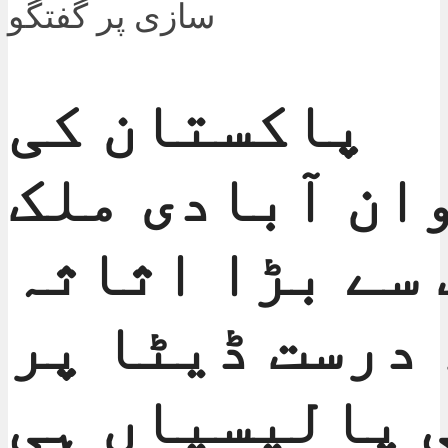
پاکستان کی
ان آبادی ملک
 سے بڑا اثاثہ
درست ڈیٹا پر
 پالیسیاں ہی