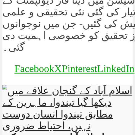
یشن میں ڈیٹا فار ڈیولپمنٹ کے
یار کی گئی نئی تحقیقی و علمی
ش کی گئیں- جن میں نوجوانوں
ز تحقیق کو خصوصی اہمیت دی
گئی۔
Facebook
X
Pinterest
LinkedIn