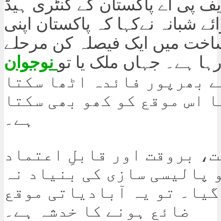
ایف پی اے پاکستان کے کنٹری ہیڈ
ائے شبانہ نےکہا کہ پاکستان اپنی
 ساخت میں ایک فیصلہ کن مرحلے
ہا ہے۔ جہاں ملک یا تو
نوجوان
 بھرپور فائدہ اٹھا سکتا
 اس موقع کو کھو بھی سکتا
ہے۔
، بروقت اور قابلِ اعتماد
 پالیسی سازی کی بنیاد نہ
گیا۔ تو یہ آبادیاتی موقع
ضائع ہونے کا خدشہ ہے۔