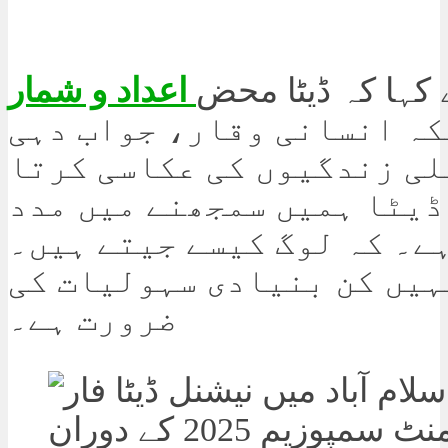
 کہا کہ ڈیٹا محض
اعداد و شمار
کہ انسانی وقار، جواب دہی
لی زندگیوں کی عکاسی کرتا
ڈیٹا ہمیں سمجھنے میں مدد
ے۔ کہ لوگ کیسے جیتے ہیں۔
ہیں کن بنیادی سہولیات کی
ضرورت ہے۔