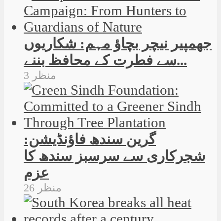
جھمپیر نیچر بچاؤ مہم: شکاریوں
سے فطرت کے محافظ بننے...
3 منظر
گرین سندھ فاؤنڈیشن:
شجرکاری سے سرسبز سندھ کا
عزم
26 منظر