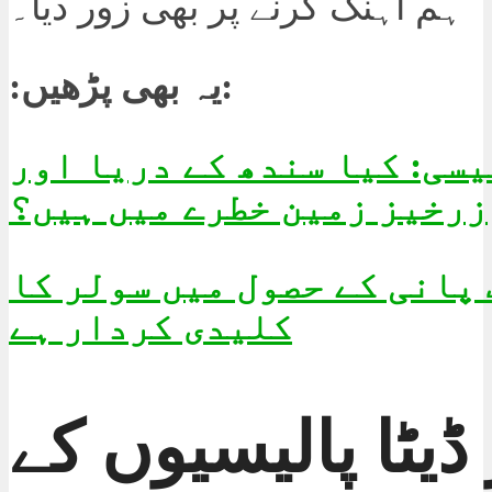
ہم آہنگ کرنے پر بھی زور دیا۔
:یہ بھی پڑھیں:
سی: کیا سندھ کے دریا اور
زرخیز زمین خطرے میں ہیں؟
پانی کے حصول میں سولر کا
کلیدی کردار ہے
ڈیٹا پالیسیوں کے