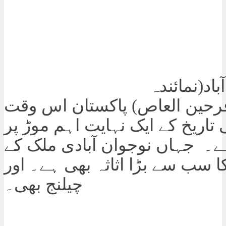
اسلام آباد(نمائندہ
ین العاص) پاکستان اس وقت
تی تاریخ کے ایک نہایت اہم موڑ پر
ے۔ جہاں نوجوان آبادی ملک کے
 سب سے بڑا اثاثہ بھی ہے۔ اور
چیلنج بھی۔