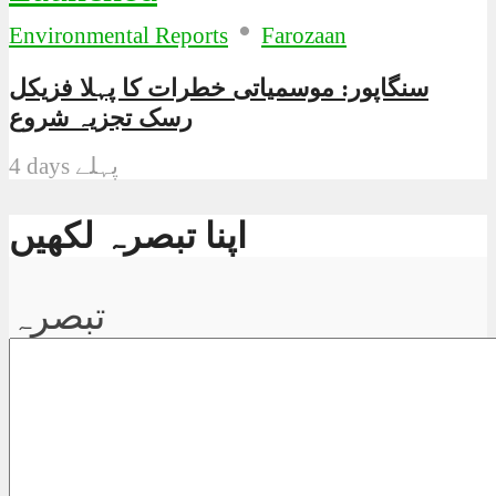
•
Environmental Reports
Farozaan
سنگاپور: موسمیاتی خطرات کا پہلا فزیکل
رسک تجزیہ شروع
4 days پہلے
اپنا تبصرہ لکھیں
تبصرہ