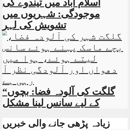
اسلام آباد میں تیندوے کی
موجودگی: شہریوں میں
تشویش کی لہر
“گلگت کی آلودہ فضا: بچوں
کے لیے سانس لینا مشکل
زیادہ پڑھی جانے والی خبریں