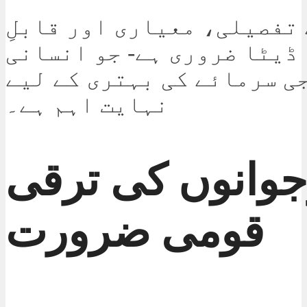
 تفصیلی، معیاری اور قابلِ
ڈیٹا ضروری ہے- جو انسانی
ی سرمائے کی بہتری کے لیے
نہایت اہم ہے۔
جوانوں کی ترقی
قومی ضرورت