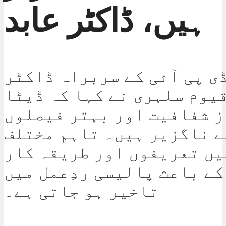
ہیں، ڈاکٹر عابد
ی پی آئی کے سربراہ ڈاکٹر
یوم سلہری نے کہا کہ ڈیٹا
ز شفافیت اور بہتر فیصلوں
ے ناگزیر ہیں۔ تاہم مختلف
یں تعریفوں اور طریقہ کار
کے باعث پالیسی ردِعمل میں
تاخیر ہو جاتی ہے۔