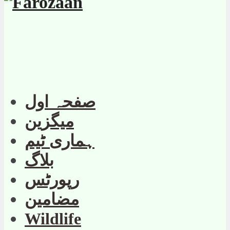
صفحہ اول
میگزین
ہماری ٹیم
بلاگ
رپورٹس
مضامین
Wildlife