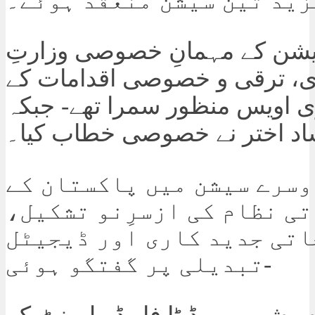
زید تین سیشن منعقد ہوئے۔
شن کے مہمانِ خصوصی وزارتِ
ی، ترقی و خصوصی اقدامات کے
 اویس منظور سمرا تھے- جبکہ
اد اختر نے خصوصی خطاب کیا۔
وسرے سیشن میں پاکستان کے
ی نظام کی ازسرِنو تشکیل،
اتی جدید کاری اور ڈیجیٹل
تبدیلی پر گفتگو ہوئی-