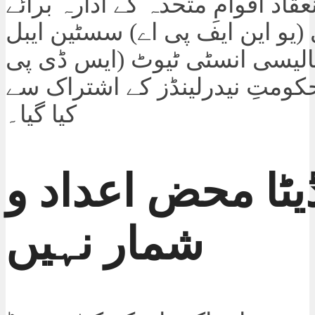
قاد اقوامِ متحدہ کے ادارہ برائے
 (یو این ایف پی اے) سسٹین ایبل
الیسی انسٹی ٹیوٹ (ایس ڈی پی
حکومتِ نیدرلینڈز کے اشتراک سے
کیا گیا۔
یٹا محض اعداد و
شمار نہیں