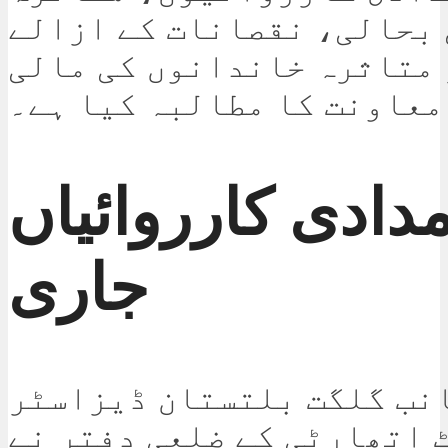
 بحالی، نقصانات کے ازالے
متاثرہ خاندانوں کی مالی
معاونت کا مطالبہ کیا ہے۔
مدادی کارروائیاں
جاری
نب گلگت بلتستان ڈیزاسٹر
 اتھارٹی کے ضلعی دفتر نے