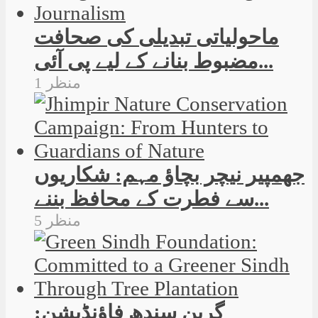
ماحولیاتی تبدیلی کی صحافت
مضبوط بنانے کے لیے پی آئی...
1 منظر
جھمپیر نیچر بچاؤ مہم: شکاریوں
سے فطرت کے محافظ بننے...
5 منظر
گرین سندھ فاؤنڈیشن: