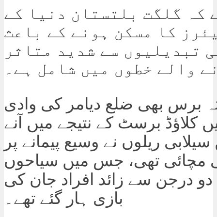
 کہ گلگت بلتستان دنیا کے
ئرز کا مسکن ہونے کے باعث
 تبدیلیوں سے شدید متاثر
ے والے خطوں میں شامل ہے۔
 برس بھی ضلع دیامر کی وادی
ں کلاؤڈ برسٹ کے نتیجے میں آنے
 سیلابی ریلوں نے وسیع پیمانے پر
ی مچائی تھی، جس میں سیاحوں
و درجن سے زائد افراد جان کی
بازی ہار گئے تھے۔