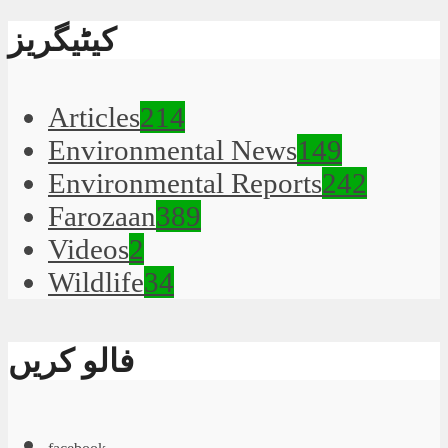
کیٹیگریز
Articles
214
Environmental News
149
Environmental Reports
242
Farozaan
389
Videos
2
Wildlife
34
فالو کریں