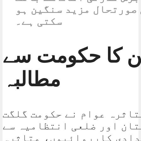
 صورتحال مزید سنگین ہو
سکتی ہے۔
ین کا حکومت سے
مطالبہ
تاثرہ عوام نے حکومت گلگت
ان اور ضلعی انتظامیہ سے
دادی کارروائیوں، متاثرہ