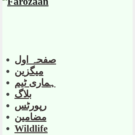
صفحہ اول
میگزین
ہماری ٹیم
بلاگ
رپورٹس
مضامین
Wildlife