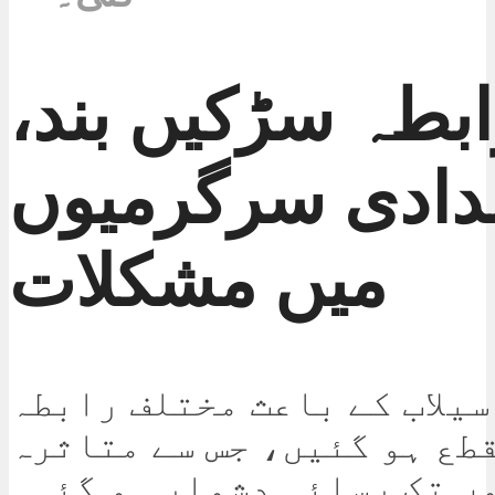
ابطہ سڑکیں بند،
دادی سرگرمیوں
میں مشکلات
سیلاب کے باعث مختلف رابطہ
طع ہو گئیں، جس سے متاثرہ
وں تک رسائی دشوار ہو گئی۔