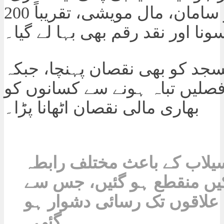
گھریلو سامان، مال مویشی، تقریباً 200
ونا اور نقد رقم بھی بہا لے گیا۔
جد کو بھی نقصان پہنچا، جبکہ
صلیں تباہ ہونے سے کسانوں کو
بھاری مالی نقصان اٹھانا پڑا۔
یلاب کے باعث مختلف رابطہ
ں منقطع ہو گئیں، جس سے
 علاقوں تک رسائی دشوار ہو
گئی۔