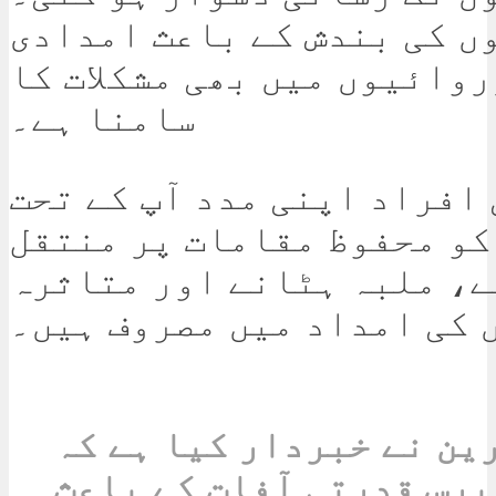
ں کی بندش کے باعث امدادی
وائیوں میں بھی مشکلات کا
سامنا ہے۔
افراد اپنی مدد آپ کے تحت
کو محفوظ مقامات پر منتقل
، ملبہ ہٹانے اور متاثرہ
 کی امداد میں مصروف ہیں۔
ین نے خبردار کیا ہے کہ
برس قدرتی آفات کے باعث