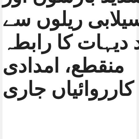
یلابی ریلوں سے
 دیہات کا رابطہ
منقطع، امدادی
کارروائیاں جاری