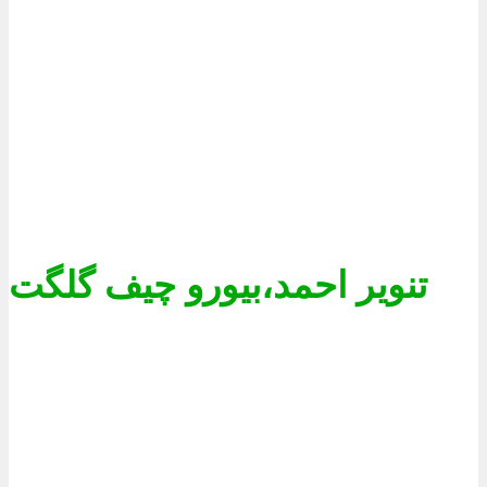
تنویر احمد،بیورو چیف گلگت