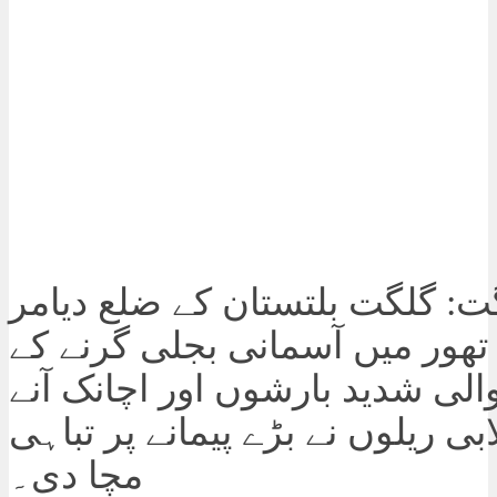
ت: گلگت بلتستان کے ضلع دیامر
تھور میں آسمانی بجلی گرنے کے
الی شدید بارشوں اور اچانک آنے
بی ریلوں نے بڑے پیمانے پر تباہی
مچا دی۔