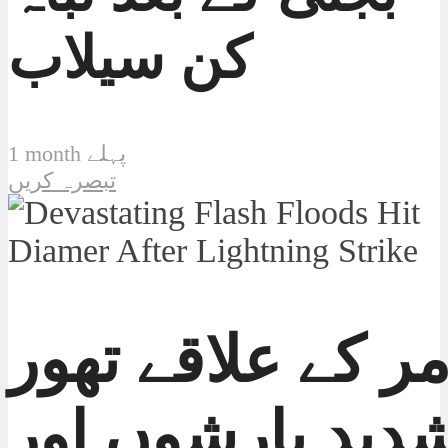
کن سیلاب
1 month پہلے
تبصرہ کریں
مر کے علاقے تھور
دید بارشوں اور