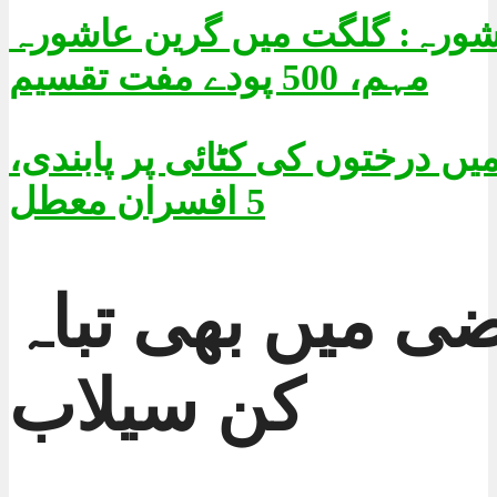
اشورہ: گلگت میں گرین عاشورہ
مہم، 500 پودے مفت تقسیم
یں درختوں کی کٹائی پر پابندی،
5 افسران معطل
ی میں بھی تباہ
کن سیلاب