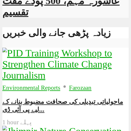
عاشورہ مہم، 500 پودے مفت
تقسیم
زیادہ پڑھی جانے والی خبریں
•
Environmental Reports
Farozaan
ماحولیاتی تبدیلی کی صحافت مضبوط بنانے کے
لیے پی آئی ڈی...
1 hour پہلے