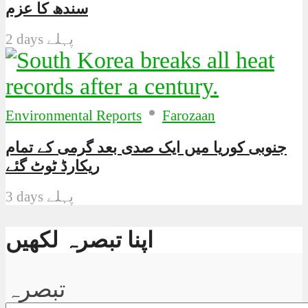
سندھ کا عزم
2 days پہلے
•
Environmental Reports
Farozaan
جنوبی کوریا میں ایک صدی بعد گرمی کے تمام
ریکارڈ ٹوٹ گئے
3 days پہلے
اپنا تبصرہ لکھیں
تبصرہ