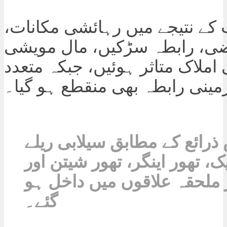
 کے نتیجے میں رہائشی مکانات،
ضی، رابطہ سڑکیں، مال مویشی
 املاک متاثر ہوئیں، جبکہ متعدد
مینی رابطہ بھی منقطع ہو گیا۔
ذرائع کے مطابق سیلابی ریلے
ک، تھور اینگر، تھور شیتن اور
 ملحقہ علاقوں میں داخل ہو
گئے۔