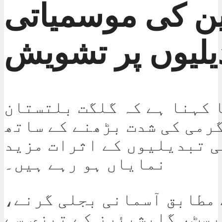
ن کی موسمیاتی
یلیوں پر تشویش
 کہنا ہے کہ گلگت بلتستان
رمی کی شدت بڑھنے کے ساتھ
 تبدیلیوں کے اثرات مزید
نمایاں ہو رہے ہیں۔
 مطابق آسمانی بجلی گرنے،
برسٹ، گلیشیئرز کے تیزی سے