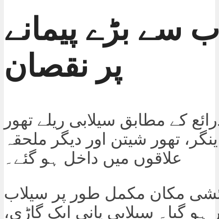
ب سے بڑے پیمانے
پر نقصان
ائع کے مطابق سیلابی ریلے تھور
ینگر، تھور شیتن اور دیگر ملحقہ
علاقوں میں داخل ہو گئے۔
ئشی مکان مکمل طور پر سیلاب
 ہو گیا۔ سیلابی پانی ایک گاڑی،