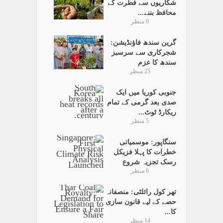
شکاریوں سے فطرت کے
محافظ بننے...
0 منظر
گرین سندھ فاؤنڈیشن:
شجرکاری سے سرسبز
سندھ کا عزم
25 منظر
جنوبی کوریا میں ایک
صدی بعد گرمی کے تمام
ریکارڈ ٹوٹ...
5 منظر
سنگاپور: موسمیاتی
خطرات کا پہلا فزیکل
رسک تجزیہ شروع
6 منظر
تھر کول رائلٹی: منصفانہ
حصے کے لیے قانون سازی
کا...
14 منظر