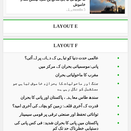
خاموش
5 months پہلے
LAYOUT E
LAYOUT F
عالمی حدت دنیا کو تباہی کے دہانے پر لے آئی؟
پانی:موسمیاتی بحران کے مرکز میں
مغرب کا ماحولیاتی بحران
جنگ اور ماحولیات کا بحران، خاموش تباہی جو
مستقبل کو نگل رہی ہے
سندھ طاس معاہدہ، پاکستان اور پانی کا بحران
قدرت کے آخری قلعے: زمین کو بچانے کی آخری امید؟
توانائی تحفظ اور صنعتی ترقی پر قومی سیمینار
پاکستان میں پانی کا بحران شدید: فی کس پانی کی
دستیابی خطرناک حد تک کم