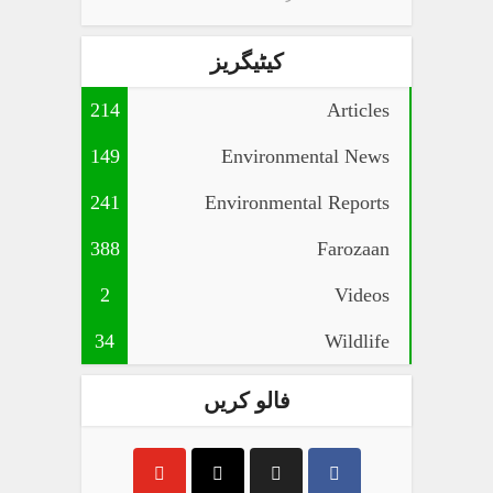
کیٹیگریز
214
Articles
149
Environmental News
241
Environmental Reports
388
Farozaan
2
Videos
34
Wildlife
فالو کریں