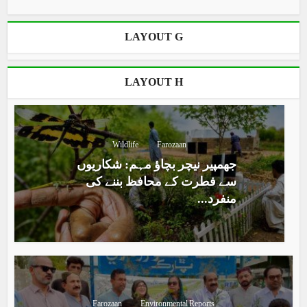
LAYOUT G
LAYOUT H
Wildlife
Farozaan
جھمپیر نیچر بچاؤ مہم: شکاریوں
سے فطرت کے محافظ بننے کی
منفرد...
Farozaan
Environmental Reports