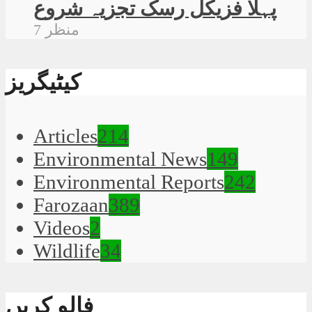
پہلا فزیکل رسک تجزیہ شروع
7 منظر
کیٹیگریز
Articles
214
Environmental News
149
Environmental Reports
242
Farozaan
389
Videos
2
Wildlife
34
فالو کریں