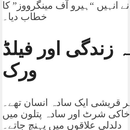
نے انہیں “ہیرو آف مینگرووز” کا
خطاب دیا۔
 زندگی اور فیلڈ
ورک
 قریشی ایک سادہ انسان تھے۔
 خاکی شرٹ اور سادہ پتلون میں
دلدلی علاقوں میں پہنچ جاتے۔