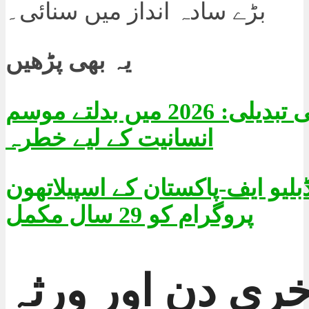
بڑے سادہ انداز میں سنائی۔
یہ بھی پڑھیں
موسمیاتی تبدیلی: 2026 میں بدلتے موسم
انسانیت کے لیے خطرہ
ڈبلیو ایف-پاکستان کے اسپیلاتھون
پروگرام کو 29 سال مکمل
خری دن اور ورثہ