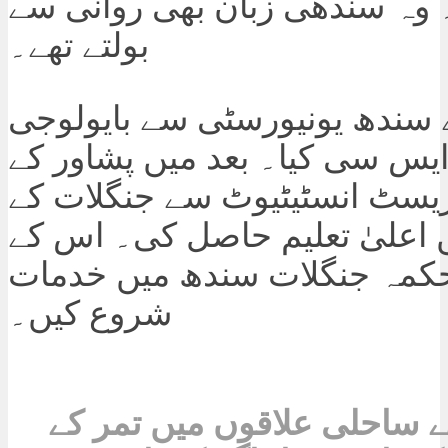
۔ وہ سندھی زبان بھی روانی سے
بولتے تھے۔
 سندھ یونیورسٹی سے بایولوجی
ایس سی کیا۔ بعد میں پشاور کے
ریسٹ انسٹیٹیوٹ سے جنگلات کے
 اعلیٰ تعلیم حاصل کی۔ اس کے
حکمہ جنگلات سندھ میں خدمات
شروع کیں۔
ے ساحلی علاقوں میں تمر کے