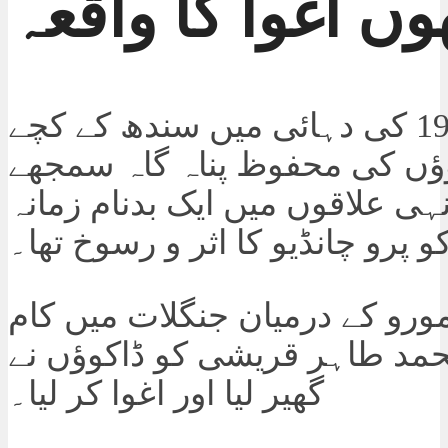
وں اغوا کا واقعہ
سن 1980 کی دہائی میں سندھ کے کچے
وؤں کی محفوظ پناہ گاہ سمجھے
نہی علاقوں میں ایک بدنام زمانہ
و پرو چانڈیو کا اثر و رسوخ تھا۔
مورو کے درمیان جنگلات میں کام
حمد طاہر قریشی کو ڈاکوؤں نے
گھیر لیا اور اغوا کر لیا۔