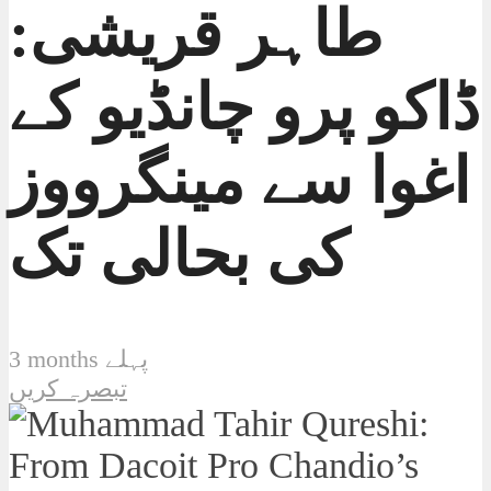
طاہر قریشی:
ڈاکو پرو چانڈیو کے
اغوا سے مینگرووز
کی بحالی تک
3 months پہلے
تبصرہ کریں