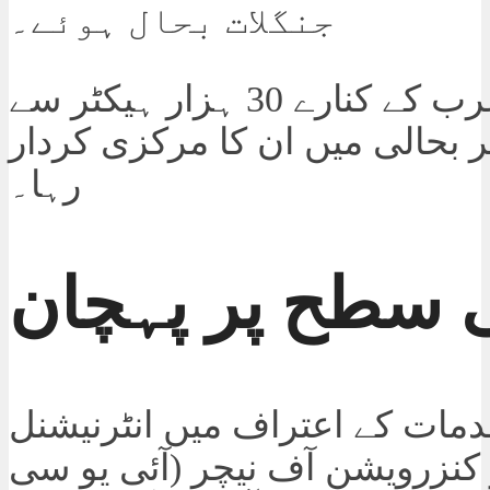
جنگلات بحال ہوئے۔
بحیرہ عرب کے کنارے 30 ہزار ہیکٹر سے
پر بحالی میں ان کا مرکزی کردار
رہا۔
 سطح پر پہچان
مات کے اعتراف میں انٹرنیشنل
 کنزرویشن آف نیچر (آئی یو سی