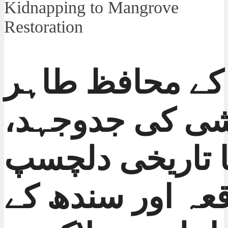
کے محافظ طاہر
ی کی جدوجہد،
ا تاریخی
دلچسپ
قعہ اور سندھ کے