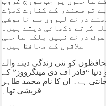
ے ساحلوں پر جب سورج غروب
ے تو سمندر کے کنارے کھڑے
ھنے درخت لہروں سے خاموشی
لہ کرتے دکھائی دیتے ہیں۔
صرف درخت نہیں بلکہ ساحلی
علاقوں کے محافظ ہیں۔
افظوں کو نئی زندگی دینے والے
یا “فادر آف دی مینگرووز” کے
انتی ہے۔ ان کا نام محمد طاہر
قریشی تھا۔