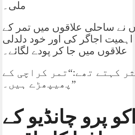
ملی۔
ں نے ساحلی علاقوں میں تمر کے
اہمیت اجاگر کی اور خود دلدلی
علاقوں میں جا کر پودے لگائے۔
ر کہتے تھے:“تمر کراچی کے
پھیپھڑے ہیں۔”
کو پرو چانڈیو کے