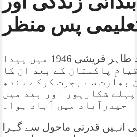
بتدائی زندگی اور
علیمی پس منظر
محمد طاہر قریشی 1946 میں پیدا
یامِ پاکستان کے بعد ان کا
 بھارت سے ہجرت کرکے سندھ
پہلے شکارپور اور بعد میں
حیدرآباد میں آباد ہوا۔
 انہیں قدرتی ماحول سے گہرا