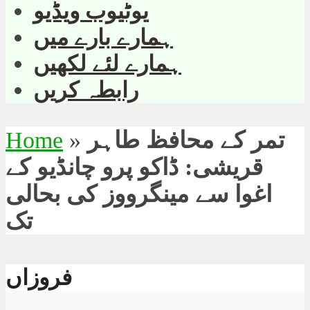
یوٹیوب ویڈیو
ہمارے بارے میں
ہمارے لئے لکھیں
رابطہ کریں
تمر کے محافظ طاہر
»
Home
قریشی: ڈاکو پرو چانڈیو کے
اغوا سے مینگرووز کی بحالی
تک
فروزاں