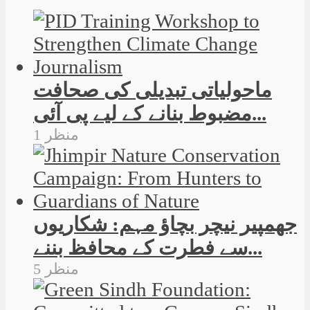
ماحولیاتی تبدیلی کی صحافت
مضبوط بنانے کے لیے پی آئی...
1 منظر
جھمپیر نیچر بچاؤ مہم: شکاریوں
سے فطرت کے محافظ بننے...
5 منظر