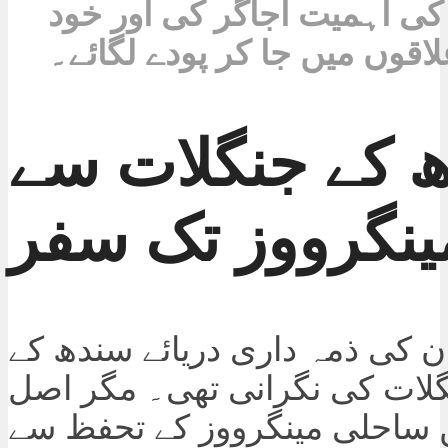
کی اہمیت اجاگر کی اور خود
اقوں میں جا کر پودے لگائے۔
 کے جنگلات سے
ینگرووز تک سفر
ان کی ذمہ داری دریائے سندھ کے
گلات کی نگرانی تھی۔ مگر اصل
ں ساحلی مینگرووز کے تحفظ سے