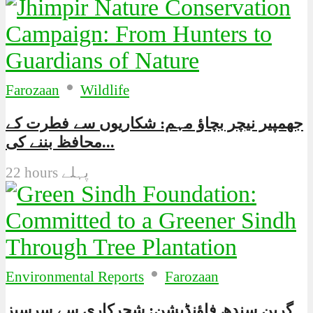
•
Farozaan
Wildlife
جھمپیر نیچر بچاؤ مہم: شکاریوں سے فطرت کے
محافظ بننے کی...
22 hours پہلے
•
Environmental Reports
Farozaan
گرین سندھ فاؤنڈیشن: شجرکاری سے سرسبز