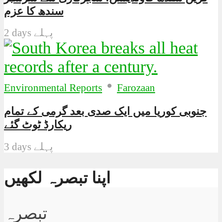
سندھ کا عزم
2 days پہلے
•
Environmental Reports
Farozaan
جنوبی کوریا میں ایک صدی بعد گرمی کے تمام
ریکارڈ ٹوٹ گئے
3 days پہلے
اپنا تبصرہ لکھیں
تبصرہ