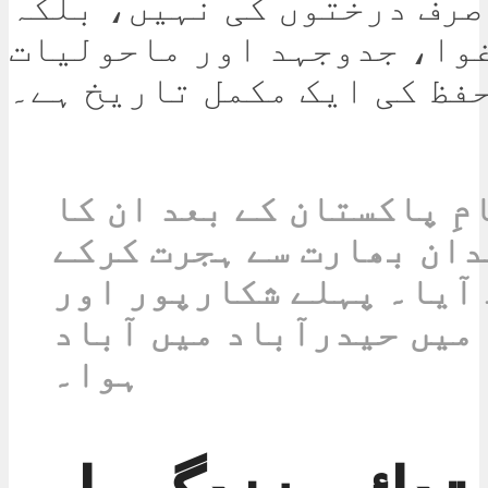
صرف درختوں کی نہیں، بلکہ
وا، جدوجہد اور ماحولیات
فظ کی ایک مکمل تاریخ ہے۔
مِ پاکستان کے بعد ان کا
ان بھارت سے ہجرت کرکے
آیا۔ پہلے شکارپور اور
میں حیدرآباد میں آباد
ہوا۔