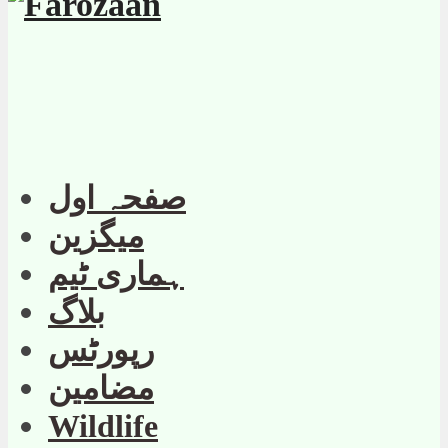
صفحہ اول
میگزین
ہماری ٹیم
بلاگ
رپورٹس
مضامین
Wildlife