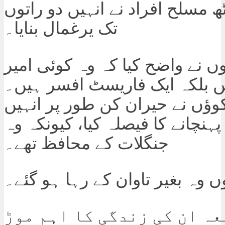
ٹھ مسلح افراد نے انہیں دو راتوں
تک یرغمال بنایا۔
وں نے واضح کیا کہ وہ کوئی امیر
بلکہ ایک فاریسٹ افسر ہیں۔
وؤں نے حیران کن طور پر انہیں
ہنچانے کا فیصلہ کیا، کیونکہ وہ
جنگلات کے محافظ تھے۔
ں وہ بغیر تاوان کے رہا ہو گئے۔
عہ ان کی زندگی کا اہم موڑ