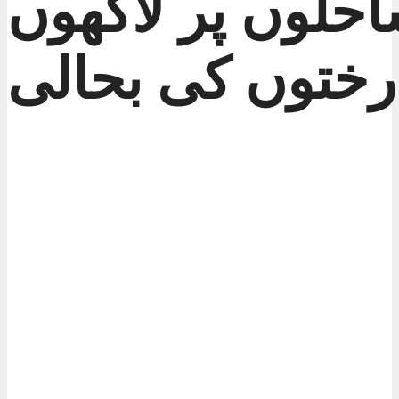
حلوں پر لاکھوں
رختوں کی بحالی