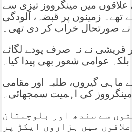
علاقوں میں مینگرووز تیزی سے
 تھے۔ زمینوں پر قبضہ، آلودگی
 نے صورتحال خراب کر دی تھی۔
قریشی نے نہ صرف پودے لگائے
بلکہ عوامی شعور بھی پیدا کیا۔
ے ماہی گیروں، طلبہ اور مقامی
 مینگرووز کی اہمیت سمجھائی۔
شوں سے سندھ اور بلوچستان
علاقوں میں ہزاروں ایکڑ پر