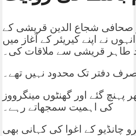
 صحافی شجاع الدین قریشی کے
ہوں نے اپنے کیریئر کے آغاز میں
 طاہر قریشی سے ملاقات کی۔
رف دفتر تک محدود نہیں تھے۔
ر پہنچ گئے اور گھنٹوں مینگرووز
کی اہمیت سمجھاتے رہے۔
رو چانڈیو کے اغوا کی کہانی بھی