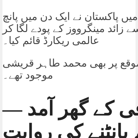
ال 2009 میں پاکستان نے ایک دن میں پانچ
ے زائد مینگرووز کے پودے لگا کر
عالمی ریکارڈ قائم کیا۔
قع پر بھی محمد طاہر قریشی
موجود تھے۔
 کے گھر آمد —
بانٹنے کی روایت