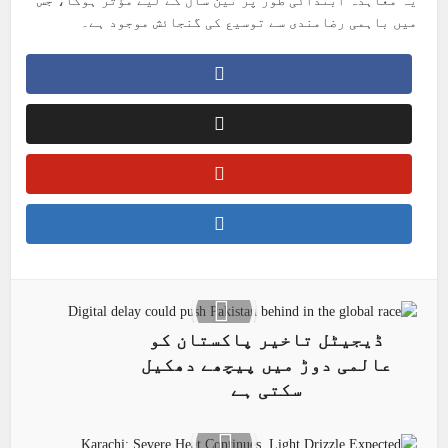
یہ معاہدہ ابتدائی طور پر تین سال کے لیے مؤثر ہوگا، جس
میں باہمی رضامندی سے توسیع کی گنجائش موجود ہے۔
ڈیجیٹل تاخیر پاکستان کو
عالمی دوڑ میں پیچھے دھکیل
سکتی ہے