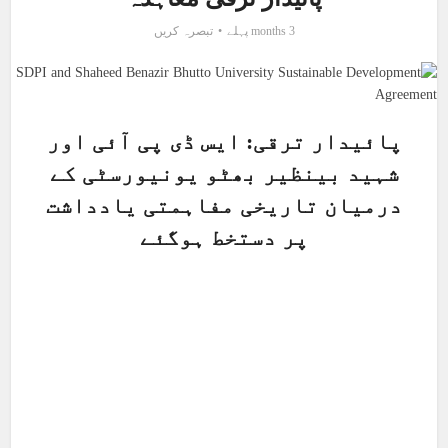
3 months پہلے
تبصرہ کریں
پائیدار ترقی: ایس ڈی پی آئی اور
شہید بینظیر بھٹو یونیورسٹی کے
درمیان تاریخی مفاہمتی یادداشت
پر دستخط ہوگئے