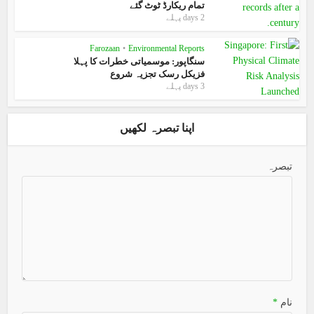
تمام ریکارڈ ٹوٹ گئے
2 days پہلے
Farozaan
•
Environmental Reports
سنگاپور: موسمیاتی خطرات کا پہلا
فزیکل رسک تجزیہ شروع
3 days پہلے
اپنا تبصرہ لکھیں
تبصرہ
نام
*