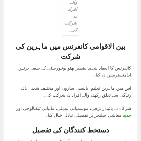
والے
افراد
نے
شرکت
کی۔
بین الاقوامی کانفرنس میں ماہرین کی
شرکت
کانفرنس کا انعقاد شہید بینظیر بھٹو یونیورسٹی کے شعبہ بزنس
ایڈمنسٹریشن نے کیا۔
اس میں ماہرین تعلیم، پالیسی سازوں اور مختلف شعبہ ہائے
زندگی سے تعلق رکھنے والے افراد نے شرکت کی۔
شرکاء نے پائیدار ترقی، موسمیاتی تبدیلی، مالیاتی ٹیکنالوجی اور
جدید
معاشی چیلنجز پر تفصیلی تبادلہ خیال کیا۔
دستخط کنندگان کی تفصیل