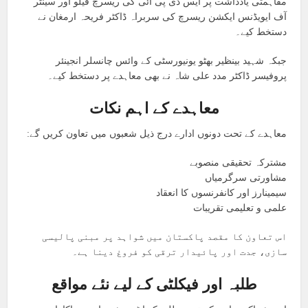
مفاہمتی یادداشت پر ایس ڈی پی آئی کی ریسرچ فیلو اور سینٹر
آف ایویڈنس ایکشن ریسرچ کی سربراہ ڈاکٹر فریحہ ارمغان نے
دستخط کیے۔
جبکہ شہید بینظیر بھٹو یونیورسٹی کے وائس چانسلر انجینئر
پروفیسر ڈاکٹر مدد علی شاہ نے بھی معاہدے پر دستخط کیے۔
معاہدے کے اہم نکات
معاہدے کے تحت دونوں ادارے درج ذیل شعبوں میں تعاون کریں گے:
مشترکہ تحقیقی منصوبے
مشاورتی سرگرمیاں
سیمینارز اور کانفرنسوں کا انعقاد
علمی و تعلیمی تقریبات
اس تعاون کا مقصد پاکستان میں شواہد پر مبنی پالیسی
سازی، جدت اور پائیدار ترقی کو فروغ دینا ہے۔
طلبہ اور فیکلٹی کے لیے نئے مواقع