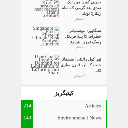
جنوبی کوریا میں ایک
صدی بعد گرمی کے تمام
ریکارڈ ٹوٹ...
5 منظر
سنگاپور: موسمیاتی
خطرات کا پہلا فزیکل
رسک تجزیہ شروع
6 منظر
تھر کول رائلٹی: منصفانہ
حصے کے لیے قانون سازی
کا...
14 منظر
کیٹیگریز
214
Articles
149
Environmental News