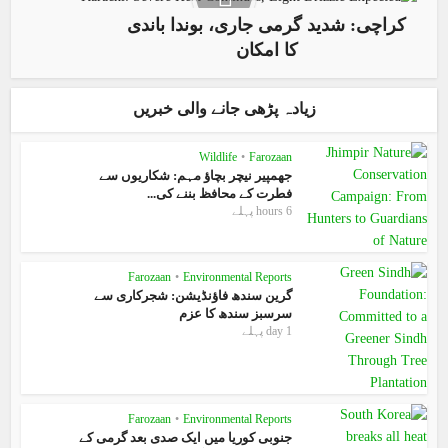
کراچی: شدید گرمی جاری، بوندا باندی
کا امکان
زیادہ پڑھی جانے والی خبریں
Wildlife
•
Farozaan
جھمپیر نیچر بچاؤ مہم: شکاریوں سے
فطرت کے محافظ بننے کی...
6 hours پہلے
Farozaan
•
Environmental Reports
گرین سندھ فاؤنڈیشن: شجرکاری سے
سرسبز سندھ کا عزم
1 day پہلے
Farozaan
•
Environmental Reports
جنوبی کوریا میں ایک صدی بعد گرمی کے