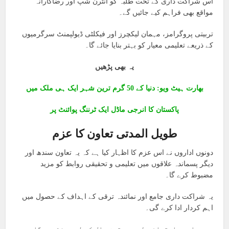
اس شراکت داری کے تحت طلبہ کو انٹرن شپ اور رضاکارانہ
مواقع بھی فراہم کیے جائیں گے۔
تربیتی پروگرامز، مہمان لیکچرز اور فیکلٹی ڈیولپمنٹ سرگرمیوں
کے ذریعے تعلیمی معیار کو بہتر بنایا جائے گا۔
یہ بھی پڑھیں
بھارت ہیٹ ویو: دنیا کے 50 گرم ترین شہر ایک ہی ملک میں
پاکستان کا انرجی ماڈل ایک ٹرننگ پوائنٹ پر
طویل المدتی تعاون کا عزم
دونوں اداروں نے اس عزم کا اظہار کیا ہے کہ یہ تعاون سندھ اور
دیگر پسماندہ علاقوں میں تعلیمی و تحقیقی روابط کو مزید
مضبوط کرے گا۔
یہ شراکت داری جامع اور نمائندہ ترقی کے اہداف کے حصول میں
اہم کردار ادا کرے گی۔