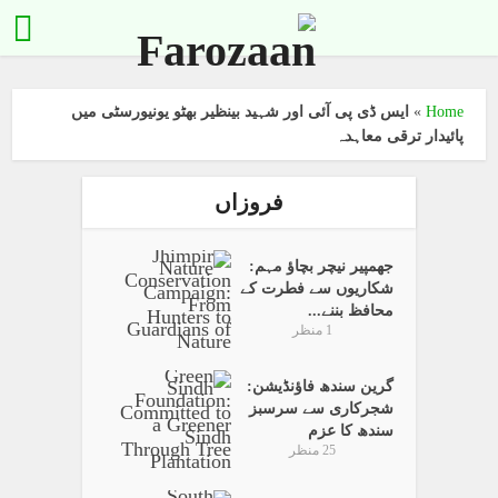
Home
»
ایس ڈی پی آئی اور شہید بینظیر بھٹو یونیورسٹی میں
پائیدار ترقی معاہدہ
فروزاں
جھمپیر نیچر بچاؤ مہم:
شکاریوں سے فطرت کے
محافظ بننے...
1 منظر
گرین سندھ فاؤنڈیشن:
شجرکاری سے سرسبز
سندھ کا عزم
25 منظر