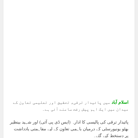
اسلام آباد
میں پائیدار ترقی، تحقیق اور تعلیمی تعاون کے
میدان میں ایک اہم پیش رفت سامنے آئی ہے۔
پائیدار ترقی کی پالیسی کا ادارہ (ایس ڈی پی آئی) اور شہید بینظیر
بھٹو یونیورسٹی کے درمیان باہمی تعاون کے لیے مفاہمتی یادداشت
پر دستخط کیے گئے۔