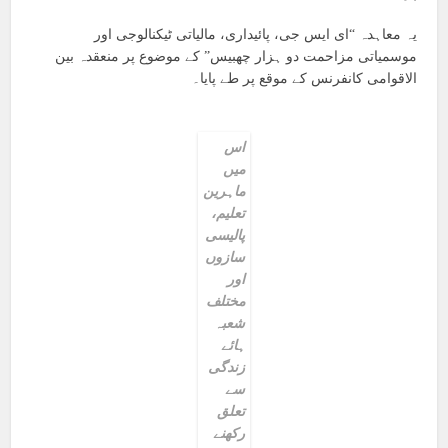
یہ معاہدہ “ای ایس جی، پائیداری، مالیاتی ٹیکنالوجی اور
موسمیاتی مزاحمت دو ہزار چھبیس” کے موضوع پر منعقدہ بین
الاقوامی کانفرنس کے موقع پر طے پایا۔
اس
میں
ماہرین
تعلیم،
پالیسی
سازوں
اور
مختلف
شعبہ
ہائے
زندگی
سے
تعلق
رکھنے