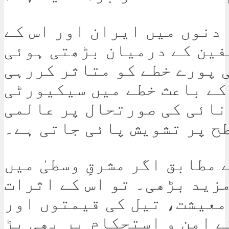
دنوں میں ایران اور اس کے
ین کے درمیان بڑھتی ہوئی
 پورے خطے کو متاثر کررہی
کے باعث خطے میں سیکیورٹی
نائی کی صورتحال پر عالمی
ح پر تشویش پائی جاتی ہے۔
مطابق اگر مشرقِ وسطیٰ میں
زید بڑھی۔ تو اس کے اثرات
معیشت، تیل کی قیمتوں اور
ے امن و استحکام پر بھی پڑ