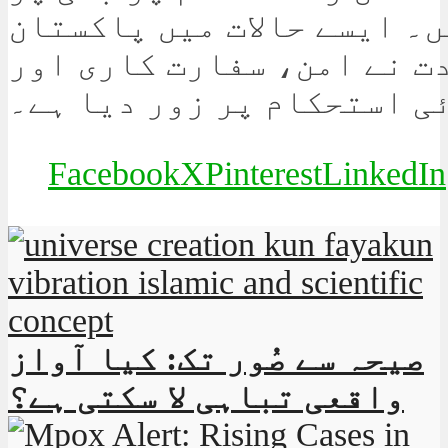
۔ ایسے حالات میں پاکستان
ت نے امن، سفارت کاری اور
ئی استحکام پر زور دیا ہے۔
Facebook
X
Pinterest
LinkedIn
صیحہ سے صُور تک: کیا آواز
واقعی تباہی لا سکتی ہے؟