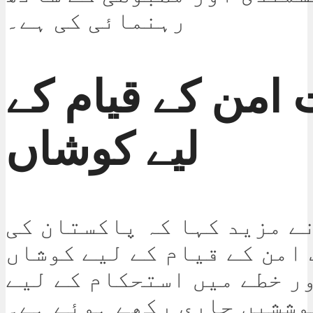
رہنمائی کی ہے۔
 امن کے قیام کے
لیے کوشاں
ے مزید کہا کہ پاکستان کی
امن کے قیام کے لیے کوشاں
ر خطے میں استحکام کے لیے
وششیں جاری رکھے ہوئے ہے۔