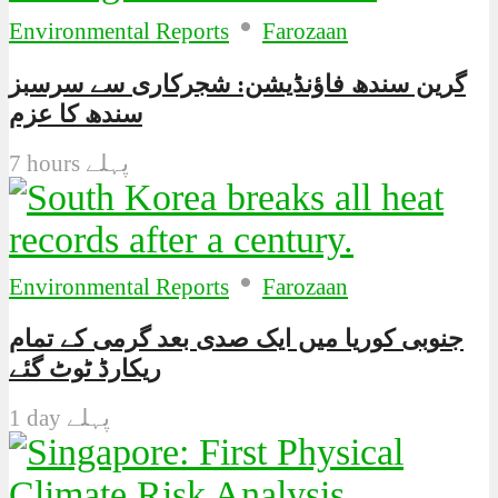
•
Environmental Reports
Farozaan
گرین سندھ فاؤنڈیشن: شجرکاری سے سرسبز
سندھ کا عزم
7 hours پہلے
•
Environmental Reports
Farozaan
جنوبی کوریا میں ایک صدی بعد گرمی کے تمام
ریکارڈ ٹوٹ گئے
1 day پہلے