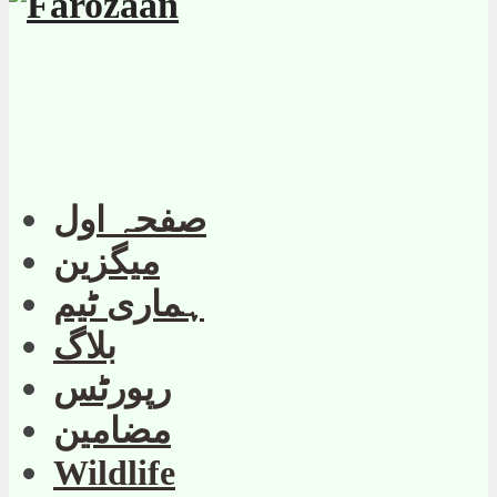
صفحہ اول
میگزین
ہماری ٹیم
بلاگ
رپورٹس
مضامین
Wildlife