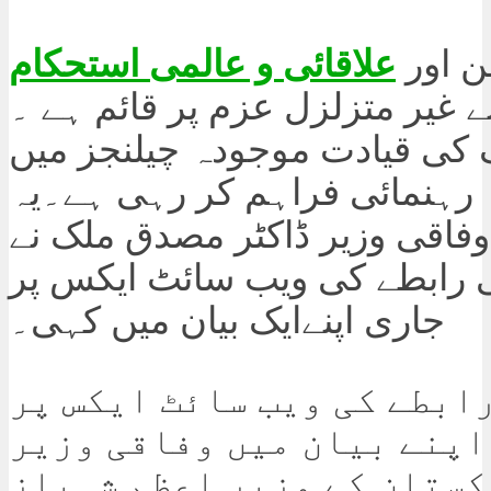
ن اور
علاقائی و عالمی استحکام
نے غیر متزلزل عزم پر قائم ہے ۔
 کی قیادت موجودہ چیلنجز میں
 رہنمائی فراہم کر رہی ہے۔یہ
وفاقی وزیر ڈاکٹر مصدق ملک نے
رابطے کی ویب سائٹ ایکس پر
جاری اپنےایک بیان میں کہی۔
ابطے کی ویب سائٹ ایکس پر
اپنے بیان میں وفاقی وزیر
ستان کے وزیر اعظم شہباز