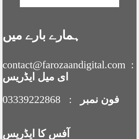
OpenWeatherMap
ہمارے بارے میں
contact@farozaandigital.com :
ای میل ایڈریس
فون نمبر
: 03339222868
آفس کا ایڈریس