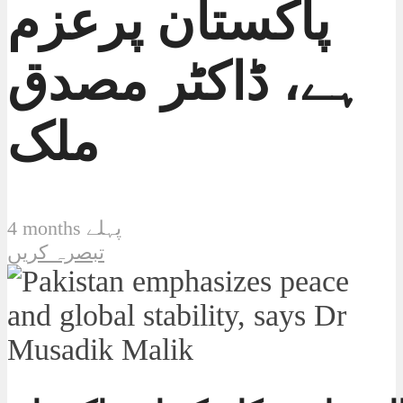
پاکستان پرعزم
ہے، ڈاکٹر مصدق
ملک
4 months پہلے
تبصرہ کریں