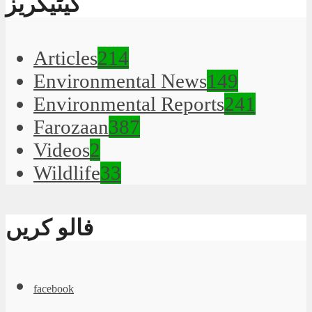
کیٹیگریز
Articles
214
Environmental News
149
Environmental Reports
241
Farozaan
387
Videos
2
Wildlife
33
فالو کریں
facebook