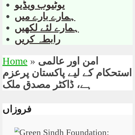
یوٹیوب ویڈیو
ہمارے بارے میں
ہمارے لئے لکھیں
رابطہ کریں
امن اور عالمی
»
Home
استحکام کے لیے پاکستان پرعزم
ہے، ڈاکٹر مصدق ملک
فروزاں