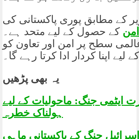
یر کے مطابق پوری پاکستانی کی
امن
کے حصول کے لیے متحد ہے۔
المی سطح پر امن اور تعاون کو
ے لیے اپنا کردار ادا کرتا رہے گا۔
یہ بھی پڑھیں
رت ایٹمی جنگ: ماحولیات کے لیے
ہولناک خطرہ
اسرائیل جنگ کے پاکستانی ماہی