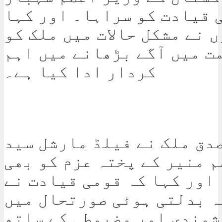
 قیادت کو سراہا۔ اور کہا
 نے مشکل حالات میں ملک کو
ت میں آگے بڑھانے میں اہم
کردار ادا کیا ہے۔
دق ملک نے فیلڈ مارشل سید
 منیر کے پختہ عزم کو بھی
اور کہا کہ قومی قیادت نے
 بدلتی ہوئی صورتحال میں
مندی اور مضبوطی کے ساتھ