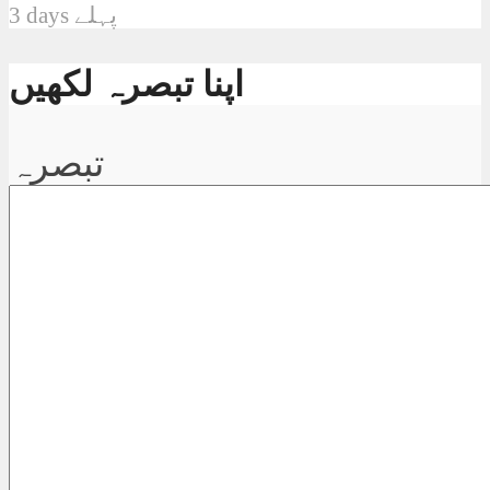
3 days پہلے
اپنا تبصرہ لکھیں
تبصرہ