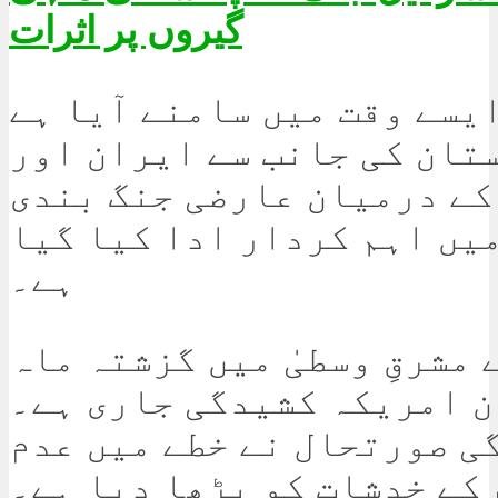
گیروں پر اثرات
یسے وقت میں سامنے آیا ہے
تان کی جانب سے ایران اور
کے درمیان عارضی جنگ بندی
یں اہم کردار ادا کیا گیا
ہے۔
 مشرقِ وسطیٰ میں گزشتہ ماہ
ن امریکہ کشیدگی جاری ہے۔
ی صورتحال نے خطے میں عدم
کے خدشات کو بڑھا دیا ہے۔