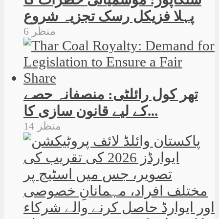
پہلا فزیکل رسک تجزیہ شروع
6 منظر
تھر کول رائلٹی: منصفانہ حصے
کے لیے قانون سازی کا...
14 منظر