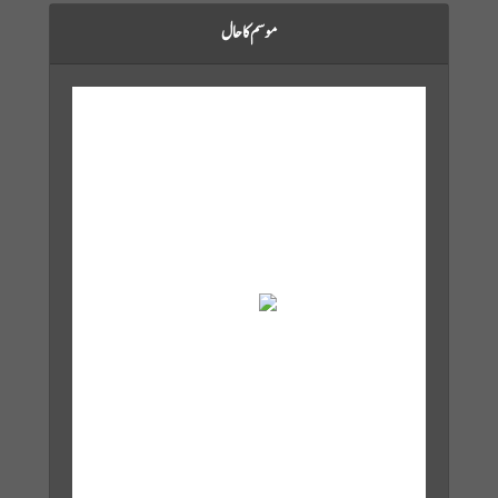
موسم کا حال
Karachi, PK
Aug 9, 2026
11:37 am,
30
°C
Scattered Clouds
Wind Gust:
15 mph
Clouds:
46%
Visibility:
10 km
Sunrise:
6:02 am
Sunset:
7:11 pm