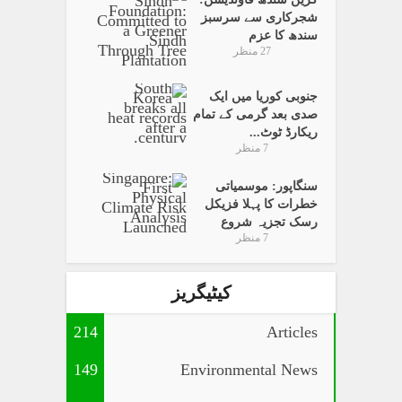
شجرکاری سے سرسبز
سندھ کا عزم
27 منظر
جنوبی کوریا میں ایک
صدی بعد گرمی کے تمام
ریکارڈ ٹوٹ...
7 منظر
سنگاپور: موسمیاتی
خطرات کا پہلا فزیکل
رسک تجزیہ شروع
7 منظر
کیٹیگریز
214
Articles
149
Environmental News