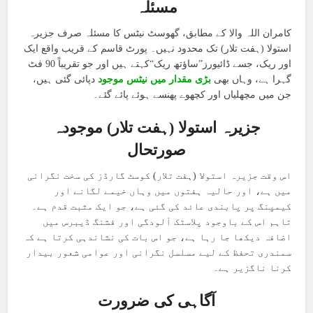
مسئلہ
کامران اللہ والا کے مطابق، گھوسٹ نیٹس کا مسئلہ صرف جزیرہ
استولا (ہفت تلار) تک محدود نہیں۔ پورٹ قاسم کے قریب واقع ایک
اور ریک، جسے ڈائیورز”ساؤتھ ریک“کہتے ہیں اور جو تقریباً 90 فٹ
گہرا ہے، وہاں بھی
بڑی مقدار میں نیٹس موجود
دپائی گئی ہیں،
جن میں مچھلیاں اور کچھوے پھنسے ہوئے پائے گئے۔
جزیرہ استولا (ہفت تلار) موجودہ
صورتحال
اس وقت جزیرہ استولا (ہفت تلار) کوسٹ گارڈز کی سخت نگرانی
میں ہے، اور حالیہ ہفتوں میں وہاں خیمے لگانے اور
کیمپنگ پر پابندی عائد کی گئی ہے، جو ایک مثبت قدم ہے۔
تاہم اس کے باوجود پلاسٹک آلودگی اور فشنگ ڈیبرس میں
اضافہ دیکھا جا رہا ہے، جو اس بات کی نشاندہی کرتا ہے کہ
سمندری تحفظ کے لیے مسلسل نگرانی اور عوامی شعور بیدار
کرنا ناگزیر ہے۔
آگاہی کی ضرورت