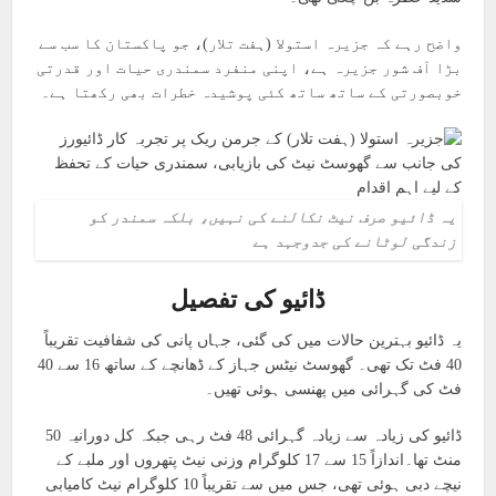
واضح رہے کہ جزیرہ استولا (ہفت تلار)، جو پاکستان کا سب سے
بڑا آف شور جزیرہ ہے، اپنی منفرد سمندری حیات اور قدرتی
خوبصورتی کے ساتھ ساتھ کئی پوشیدہ خطرات بھی رکھتا ہے۔
یہ ڈائیو صرف نیٹ نکالنے کی نہیں، بلکہ سمندر کو
زندگی لوٹانے کی جدوجہد ہے
ڈائیو کی تفصیل
یہ ڈائیو بہترین حالات میں کی گئی، جہاں پانی کی شفافیت تقریباً
40 فٹ تک تھی۔ گھوسٹ نیٹس جہاز کے ڈھانچے کے ساتھ 16 سے 40
فٹ کی گہرائی میں پھنسی ہوئی تھیں۔
ڈائیو کی زیادہ سے زیادہ گہرائی 48 فٹ رہی جبکہ کل دورانیہ 50
منٹ تھا۔اندازاً 15 سے 17 کلوگرام وزنی نیٹ پتھروں اور ملبے کے
نیچے دبی ہوئی تھی، جس میں سے تقریباً 10 کلوگرام نیٹ کامیابی