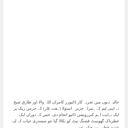
حالیہ دنوں میں تجربہ کار ڈائیورز کامران اللہ والا اور طارق شیخ
نے اپنی ٹیم کے ہمراہ جزیرہ استولا (ہفت تلار) کے جرمن ریک پر
ایک نہایت اہم کنزرویشن ڈائیو انجام دی، جس کے دوران ایک
خطرناک گھوسٹ فشنگ نیٹ کو نکالا گیا جو سمندری حیات کے لیے
شدید خطرہ بن چکی تھی۔