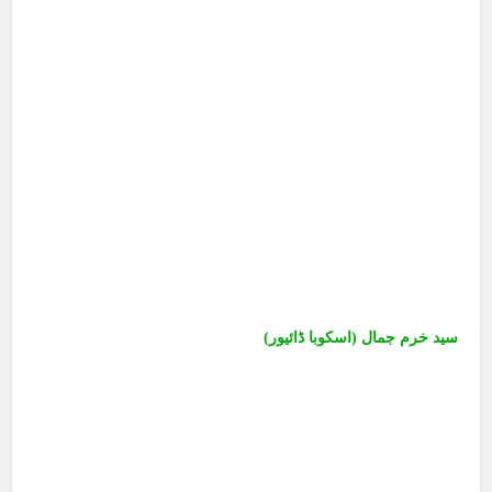
سید خرم جمال (اسکوبا ڈائیور)