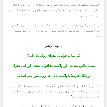
گھوسٹ نیٹس کی صفائی ایک خطرناک، رضاکارانہ اور اکثر
نظر نہ آنے والا کام ہے، مگر سمندری ماحول کے تحفظ کے لیے
نہایت اہم ہے۔
یہ کاوش اس بات کی عملی مثال ہے کہ ذمہ دار ڈائیونگ کس
طرح سمندری حیات کو بچانے میں اہم کردار ادا کر سکتی
ہے۔
یہ بھی پڑھیں
کیا دنیا ماحولیاتی بحران روک پائے گی؟
سندھ طاس معاہدہ اور پاکستان: اقوام متحدہ اور آبی بحران
ورٹیکل فارمنگ: پاکستان کے شہروں میں سبز انقلاب
کامران اللہ والا کے مطابق ”گھوسٹ نیٹس خاموش قاتل ہیں۔
جو نقصان پانی کے نیچے ہوتا ہے، وہ نظر نہیں آتا مگر ہر
دن بڑھتا رہتا ہے“ ۔
یہ تحریر اجازت کے ساتھ صرف ماحولیاتی آگاہی اور