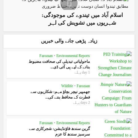
اسلام آباد میں تیندوے کی موجودگی:
شہریوں میں تشویش کی لہر
زیادہ پڑھی جانے والی خبریں
Farozaan
•
Environmental Reports
ماحولیاتی تبدیلی کی صحافت مضبوط
بنانے کے لیے پی آئی ڈی...
1 day پہلے
Wildlife
•
Farozaan
جھمپیر نیچر بچاؤ مہم: شکاریوں سے
فطرت کے محافظ بننے کی...
2 days پہلے
Farozaan
•
Environmental Reports
گرین سندھ فاؤنڈیشن: شجرکاری سے
سرسبز سندھ کا عزم