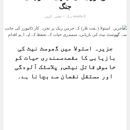
جنگ
8 months پہلے
تبصرہ کریں
جزیرہ استولا میں گھوسٹ نیٹ کی
بازیابی کا مقصدسمندری حیات کو
خاموش قاتل نیٹس، پلاسٹک آلودگی
اور مستقل نقصان سے بچانا ہے۔