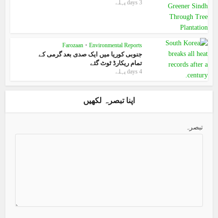
3 days پہلے
Farozaan
•
Environmental Reports
جنوبی کوریا میں ایک صدی بعد گرمی کے
تمام ریکارڈ ٹوٹ گئے
4 days پہلے
اپنا تبصرہ لکھیں
تبصرہ