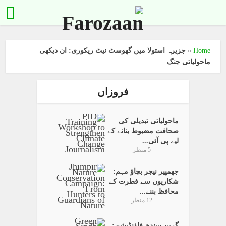
Home
»
جزیرہ استولا میں گھوسٹ نیٹ ریکوری: ان دیکھی
ماحولیاتی جنگ
فروزاں
ماحولیاتی تبدیلی کی
صحافت مضبوط بنانے کے
لیے پی آئی...
5 منظر
جھمپیر نیچر بچاؤ مہم:
شکاریوں سے فطرت کے
محافظ بننے...
12 منظر
گرین سندھ فاؤنڈیشن: