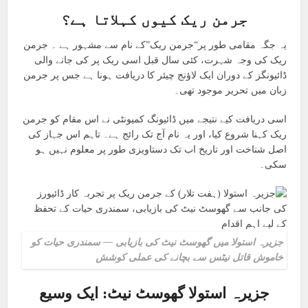
جرمن ریک کیوں کہلاتا ہے؟
یہ جگہ مقامی طور پر“جرمن ریک”کے نام سے مشہور ہے ۔ جرمن
ریک کی وجہ شہرت، کئی سال قبل اسی ریک پر کی جانے والی
ڈائیونگز کے دوران ایک لاؤنج چیئر کا دریافت ہونا ہے جس پر جرمن
زبان میں تحریر موجود تھی۔
اسی دریافت کیے نتیجے میں ڈائیونگ کمیونٹی نے اس مقام کو جرمن
ریک کہنا شروع کیا، اور یہ نام آج تک رائج ہے۔ تاہم اس جہاز کی
اصل شناخت اور تاریخ اب تک دستاویزی طور پر معلوم نہیں ہو
سکی۔
جزیرہ استولا میں گھوسٹ نیٹ کی بازیابی — سمندری حیات کو
خاموش قاتل نیٹس سے بچانے کی عملی کوشش
جزیرہ استولا گھوسٹ نیٹ:
ایک وسیع