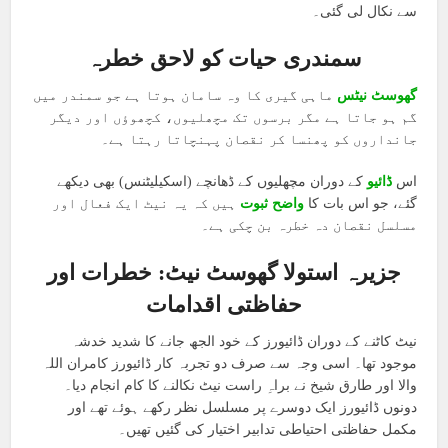
سے نکال لی گئی۔
سمندری حیات کو لاحق خطرہ
گھوسٹ نیٹس
ماہی گیری کا وہ سامان ہوتا ہے جو سمندر میں
گم ہو جاتا ہے مگر برسوں تک مچھلیوں، کچھوؤں اور دیگر
جانداروں کو پھنسا کر نقصان پہنچاتا رہتا ہے۔
اس
ڈائیو
کے دوران مچھلیوں کے ڈھانچے (اسکیلیٹنس) بھی دیکھے
گئے، جو اس بات کا
واضح ثبوت
ہیں کہ یہ نیٹ ایک فعال اور
مسلسل نقصان دہ خطرہ بن چکی ہے۔
جزیرہ استولا گھوسٹ نیٹ:
خطرات اور
حفاظتی اقدامات
نیٹ کاٹنے کے دوران ڈائیورز کے خود الجھ جانے کا شدید خدشہ
موجود تھا۔ اسی وجہ سے صرف دو تجربہ کار ڈائیورز کامران اللہ
والا اور طارق شیخ نے براہِ راست نیٹ نکالنے کا کام انجام دیا۔
دونوں ڈائیورز ایک دوسرے پر مسلسل نظر رکھے ہوئے تھے اور
مکمل حفاظتی احتیاطی تدابیر اختیار کی گئیں تھیں۔