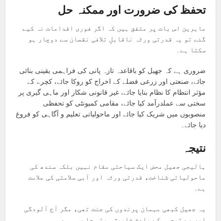
تحفظ کی ضرورت اور ممکنہ حل
ماہرین اس بات پر متفق ہیں کہ اگر فوری اقدامات نہ کیے
گئے تو یہ قدرتی ورثہ ناقابلِ تلافی نقصان سے دوچار ہو
سکتا ہے۔
ضروری ہے کہ جھیل کو باقاعدہ تازہ پانی کی فراہمی یقینی بنائی
جائے، صنعتی اور زرعی فضلے کے اخراج کو روکا جائے، کچرے کے
مؤثر انتظام کا نظام بنایا جائے، غیر قانونی شکار اور ماہی گیری پر
سختی سے عملدرآمد کیا جائے، مقامی کمیونٹی کو تحفظی
منصوبوں میں شریک کیا جائے اور ماحولیاتی تعلیم و آگاہی کو فروغ
دیا جائے۔
نتیجہ
ہالیجی جھیل محض ایک سیاحتی مقام نہیں بلکہ سندھ کی
ماحولیاتی شناخت، قدرتی ورثہ اور آبی سلامتی کی علامت
ہے۔
یہ جھیل کبھی مہمان پرندوں کی جنت تھی، مگر آج آلودگی
اور بے توجہی کے باعث خاموش ہوتی جا رہی ہے۔