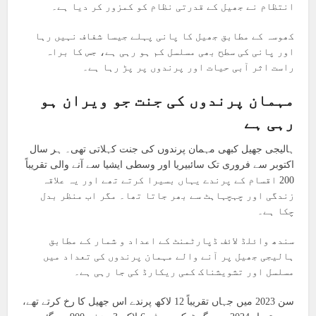
انتظام نے جھیل کے قدرتی نظام کو کمزور کر دیا ہے۔
کھوسہ کے مطابق جھیل کا پانی پہلے جیسا شفاف نہیں رہا
اور پانی کی سطح بھی مسلسل کم ہو رہی ہے، جس کا براہ
راست اثر آبی حیات اور پرندوں پر پڑ رہا ہے۔
مہمان پرندوں کی جنت جو ویران ہو
رہی ہے
ہالیجی جھیل کبھی مہمان پرندوں کی جنت کہلاتی تھی۔ ہر سال
اکتوبر سے فروری تک سائبیریا اور وسطی ایشیا سے آنے والی تقریباً
200 اقسام کے پرندے یہاں بسیرا کرتے تھے اور یہ علاقہ
زندگی اور چہچہاہٹ سے بھر جاتا تھا۔ مگر اب منظر بدل
چکا ہے۔
سندھ وائلڈ لائف ڈپارٹمنٹ کے اعداد و شمار کے مطابق
ہالیجی جھیل پر آنے والے مہمان پرندوں کی تعداد میں
مسلسل اور تشویشناک کمی ریکارڈ کی جا رہی ہے۔
سن 2023 میں جہاں تقریباً 12 لاکھ پرندے اس جھیل کا رخ کرتے تھے،