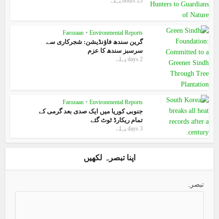
23 hours پہلے
Farozaan
•
Environmental Reports
گرین سندھ فاؤنڈیشن: شجرکاری سے
سرسبز سندھ کا عزم
2 days پہلے
Farozaan
•
Environmental Reports
جنوبی کوریا میں ایک صدی بعد گرمی کے
تمام ریکارڈ ٹوٹ گئے
3 days پہلے
اپنا تبصرہ لکھیں
تبصرہ