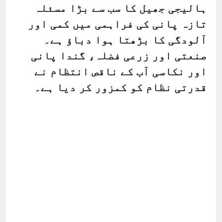
ہالیجی جھیل کا سب سے بڑا مسئلہ
تازہ پانی کی فراہمی میں کمی اور
آلودگی کا بڑھتا ہوا دباؤ ہے۔
صنعتی اور زرعی فضلہ، گندا پانی
اور نکاسی آب کے ناقص انتظام نے
قدرتی نظام کو کمزور کر دیا ہے۔