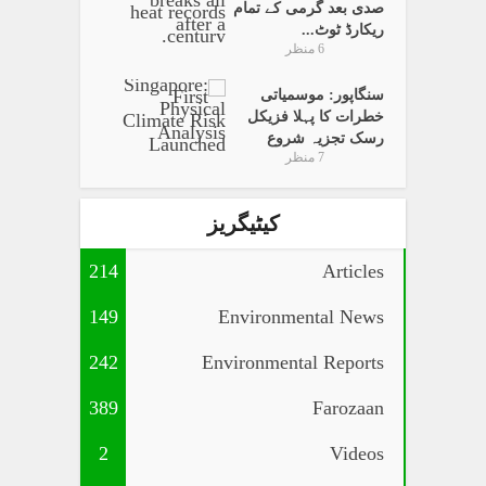
صدی بعد گرمی کے تمام
ریکارڈ ٹوٹ...
6 منظر
سنگاپور: موسمیاتی
خطرات کا پہلا فزیکل
رسک تجزیہ شروع
7 منظر
کیٹیگریز
214
Articles
149
Environmental News
242
Environmental Reports
389
Farozaan
2
Videos