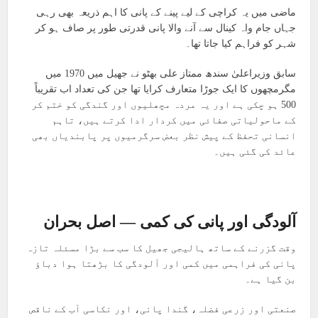
ماضی میں یہ کراچی کے لیے پینے کے پانی کا اہم ذریعہ بھی رہی
جہاں جام واہ کینال سے آنے والا پانی قدرتی طور پر صاف ہو کر
شہر کو فراہم کیا جاتا تھا۔
سابق وزیراعلیٰ سندھ ممتاز علی بھٹو نے جھیل میں 1970 میں
مگرمچھوں کا ایک جوڑا متعارف کرایا تھا جن کی تعداد اب تقریباً
500 ہو چکی ہے اور یہ مردہ مچھلیوں اور گندگی کو ختم کر
کے ماحولیاتی صفائی میں کردار ادا کرتے ہیں، تاہم
انسانی تحفظ کے پیش نظر بعض سرگرمیوں پر پابندیاں بھی
عائد کی گئی ہیں۔
آلودگی اور پانی کی کمی — اصل بحران
وقت گزرنے کے ساتھ ہالیجی جھیل کا سب سے بڑا مسئلہ تازہ
پانی کی فراہمی میں کمی اور آلودگی کا بڑھتا ہوا دباؤ
بن گیا ہے۔
صنعتی اور زرعی فضلہ، گندا پانی، اور نکاسی آب کے ناقص