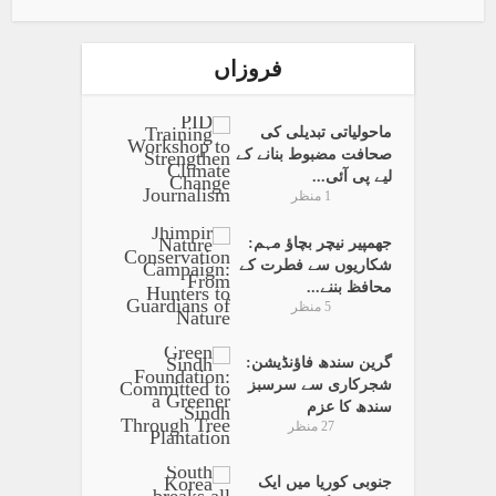
فروزاں
ماحولیاتی تبدیلی کی
صحافت مضبوط بنانے کے
لیے پی آئی...
1 منظر
جھمپیر نیچر بچاؤ مہم:
شکاریوں سے فطرت کے
محافظ بننے...
5 منظر
گرین سندھ فاؤنڈیشن:
شجرکاری سے سرسبز
سندھ کا عزم
27 منظر
جنوبی کوریا میں ایک