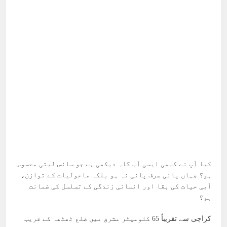
کیا آپ نے کبھی ایسی آب گاہ دیکھی ہے جو سانس لیتی محسوس
ہو؟ جہاں پانی صرف پانی نہ ہو بلکہ ماحولیات کے توازن،
آبی حیات کی بقا اور انسانی زندگی کے تسلسل کی ضمانت
ہو؟
کراچی سے تقریباً 65 کلومیٹر مشرق میں ضلع ٹھٹھہ کے قریب