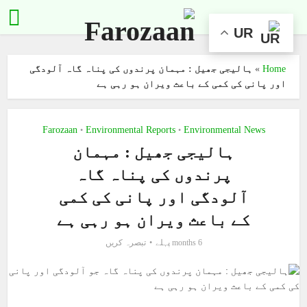
UR
Home
»
ہالیجی جھیل : مہمان پرندوں کی پناہ گاہ آلودگی
اور پانی کی کمی کے باعث ویران ہو رہی ہے
Farozaan
Environmental Reports
Environmental News
•
•
ہالیجی جھیل : مہمان
پرندوں کی پناہ گاہ
آلودگی اور پانی کی کمی
کے باعث ویران ہو رہی ہے
6 months پہلے
تبصرہ کریں