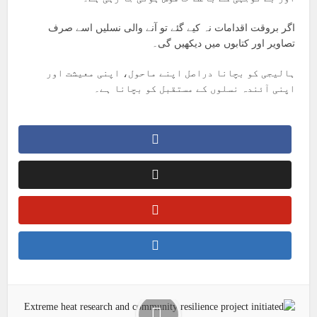
اگر بروقت اقدامات نہ کیے گئے تو آنے والی نسلیں اسے صرف
تصاویر اور کتابوں میں دیکھیں گی۔
ہالیجی کو بچانا دراصل اپنے ماحول، اپنی معیشت اور
اپنی آئندہ نسلوں کے مستقبل کو بچانا ہے۔