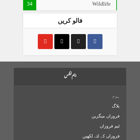
34
Wildlife
فالو کریں
اہم لنکس
ہوم
بلاگ
فروزاں میگزین
ٹیم فروزاں
فروزاں کے لئے لکھیں