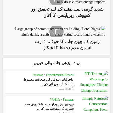
شدید گرمی سے نمٹنے کے لیے تحقیق اور
کمیونٹی ریزیلینس کا آغاز
زمین کے چھن جانے کا خوف، 1 ارب
انسان عدم تحفظ کا شکار
زیادہ پڑھی جانے والی خبریں
Farozaan
•
Environmental Reports
ماحولیاتی تبدیلی کی صحافت مضبوط
بنانے کے لیے پی آئی ڈی...
3 hours پہلے
Wildlife
•
Farozaan
جھمپیر نیچر بچاؤ مہم: شکاریوں سے
فطرت کے محافظ بننے کی...