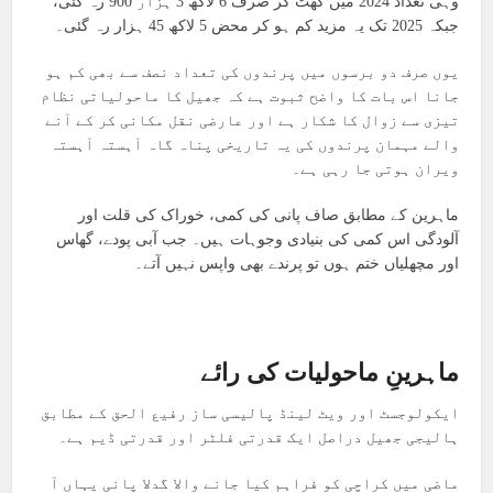
وہی تعداد 2024 میں گھٹ کر صرف 6 لاکھ 3 ہزار 900 رہ گئی،
جبکہ 2025 تک یہ مزید کم ہو کر محض 5 لاکھ 45 ہزار رہ گئی۔
یوں صرف دو برسوں میں پرندوں کی تعداد نصف سے بھی کم ہو
جانا اس بات کا واضح ثبوت ہے کہ جھیل کا ماحولیاتی نظام
تیزی سے زوال کا شکار ہے اور عارضی نقل مکانی کر کے آنے
والے مہمان پرندوں کی یہ تاریخی پناہ گاہ آہستہ آہستہ
ویران ہوتی جا رہی ہے۔
ماہرین کے مطابق صاف پانی کی کمی، خوراک کی قلت اور
آلودگی اس کمی کی بنیادی وجوہات ہیں۔ جب آبی پودے، گھاس
اور مچھلیاں ختم ہوں تو پرندے بھی واپس نہیں آتے۔
ماہرینِ ماحولیات کی رائے
ایکولوجسٹ اور ویٹ لینڈ پالیسی ساز رفیع الحق کے مطابق
ہالیجی جھیل دراصل ایک قدرتی فلٹر اور قدرتی ڈیم ہے۔
ماضی میں کراچی کو فراہم کیا جانے والا گدلا پانی یہاں آ