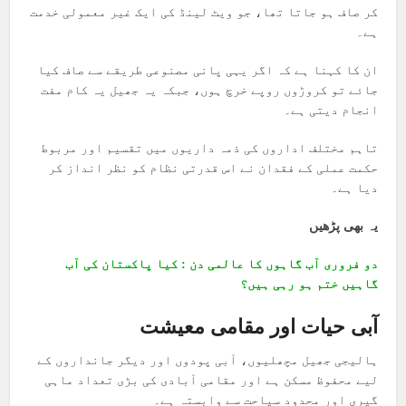
کر صاف ہو جاتا تھا، جو ویٹ لینڈ کی ایک غیر معمولی خدمت
ہے۔
ان کا کہنا ہے کہ اگر یہی پانی مصنوعی طریقے سے صاف کیا
جائے تو کروڑوں روپے خرچ ہوں، جبکہ یہ جھیل یہ کام مفت
انجام دیتی ہے۔
تاہم مختلف اداروں کی ذمہ داریوں میں تقسیم اور مربوط
حکمت عملی کے فقدان نے اس قدرتی نظام کو نظر انداز کر
دیا ہے۔
یہ بھی پڑھیں
دو فروری آب گاہوں کا عالمی دن : کیا پاکستان کی آب
گاہیں ختم ہو رہی ہیں؟
آبی حیات اور مقامی معیشت
ہالیجی جھیل مچھلیوں، آبی پودوں اور دیگر جانداروں کے
لیے محفوظ مسکن ہے اور مقامی آبادی کی بڑی تعداد ماہی
گیری اور محدود سیاحت سے وابستہ ہے۔