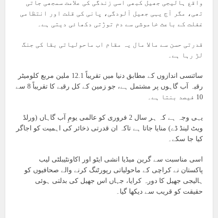
واقع ہالیجی جھیل کبھی اسی زندگی کی علامت سمجھی جاتی
تھی، مگر آج یہی جھیل آلودگی، پانی کی قلت اور انتظامی
غفلت کے باعث خاموشی سے دم توڑتی دکھائی دیتی ہے۔
قدرتی حسن سے مالا مال یہ مقام اب ماحولیاتی بقا کی جنگ
لڑ رہا ہے۔
سائنسی اندازوں کے مطابق دنیا میں تقریباً 12.1 ملین مربع کلومیٹر
رقبہ آب گاہوں پر مشتمل ہے، جو زمین کے کل رقبے کا تقریباً 8 سے
10 فیصد بنتا ہے۔
یہی وجہ ہے کہ ہر سال 2 فروری کو عالمی یومِ آب گاہاں (ورلڈ
ویٹ لینڈ ڈے) منایا جاتا ہے تاکہ ان قدرتی ذخائر کی اہمیت کو اجاگر
کیا جا سکے۔
اسی مناسبت سے گرین میڈیا انشی ایٹو اور اکاونٹیبلٹی لیب
پاکستان نے کراچی کے ماحولیاتی رپورٹنگ کرنے والے صحافیوں کو
ہالیجی جھیل کا دورہ کرایا، جہاں اس جھیل کی بدلتی ہوئی
حقیقت کو قریب سے دیکھا گیا۔