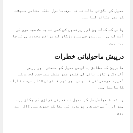
جھیل کی بگڑتی حالت نے نہ صرف ماحول بلکہ مقامی معیشت
کو بھی متاثر کیا ہے۔
پانی کے گدلے پن اور پرندوں کی کمی کے باعث سیاحوں کی
آمد کم ہو رہی ہے، جس سے روزگار کے مواقع محدود ہوتے جا
رہے ہیں۔
درپیش ماحولیاتی خطرات
ماہرین کے مطابق ہالیجی جھیل کو صنعتی اور زرعی
آلودگی، تازہ پانی کی قلت، غیر منظم سیاحت، کچرے کے
ڈھیر، موسمیاتی تبدیلی اور غیر قانونی شکار جیسے خطرات
کا سامنا ہے۔
یہ تمام عوامل مل کر جھیل کے قدرتی توازن کو بگاڑ رہے
ہیں اور آبی حیات و پرندوں کی بقا کو خطرے میں ڈال رہے
ہیں۔