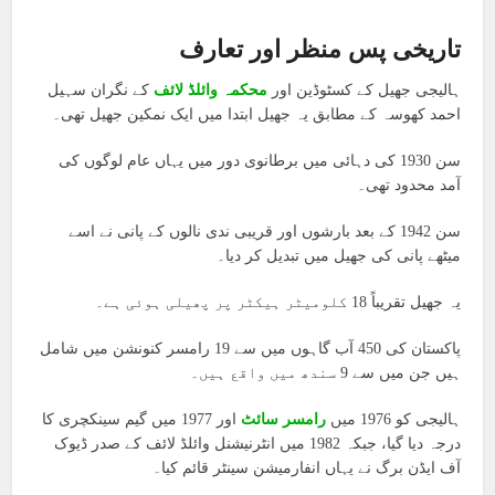
تاریخی پس منظر اور تعارف
ہالیجی جھیل کے کسٹوڈین اور
محکمہ وائلڈ لائف
کے نگران سہیل
احمد کھوسہ کے مطابق یہ جھیل ابتدا میں ایک نمکین جھیل تھی۔
سن 1930 کی دہائی میں برطانوی دور میں یہاں عام لوگوں کی
آمد محدود تھی۔
سن 1942 کے بعد بارشوں اور قریبی ندی نالوں کے پانی نے اسے
میٹھے پانی کی جھیل میں تبدیل کر دیا۔
یہ جھیل تقریباً 18 کلومیٹر ہیکٹر پر پھیلی ہوئی ہے۔
پاکستان کی 450 آب گاہوں میں سے 19 رامسر کنونشن میں شامل
ہیں جن میں سے 9 سندھ میں واقع ہیں۔
ہالیجی کو 1976 میں
رامسر سائٹ
اور 1977 میں گیم سینکچری کا
درجہ دیا گیا، جبکہ 1982 میں انٹرنیشنل وائلڈ لائف کے صدر ڈیوک
آف ایڈن برگ نے یہاں انفارمیشن سینٹر قائم کیا۔