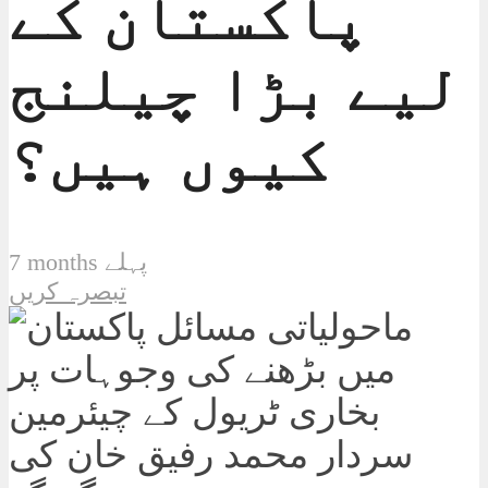
پاکستان کے
لیے بڑا چیلنج
کیوں ہیں؟
7 months پہلے
تبصرہ کریں