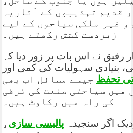
لیں ہوں یا جنوب کے ساحل،
ر قدیم تہذیبوں کے آثاریہ
 و غیر ملکی سیاحوں کے لیے
زبردست کشش رکھتے ہیں۔
 رفیق نے اس بات پر زور دیا کہ
، بنیادی سہولیات کی کمی اور
تی تحفظ
جیسے مسائل اب بھی
 میں سیاحتی صنعت کی ترقی
کی راہ میں رکاوٹ ہیں۔
زدیک اگر سنجیدہ
پالیسی سازی
،