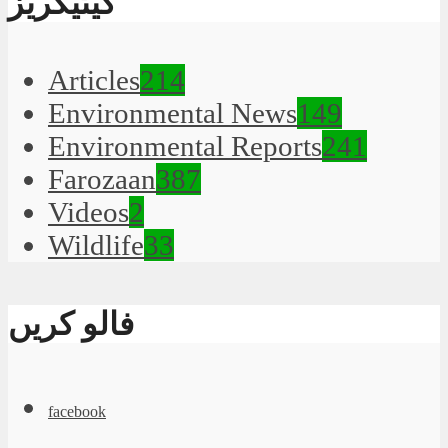
کیٹیگریز
Articles
214
Environmental News
149
Environmental Reports
241
Farozaan
387
Videos
2
Wildlife
33
فالو کریں
facebook