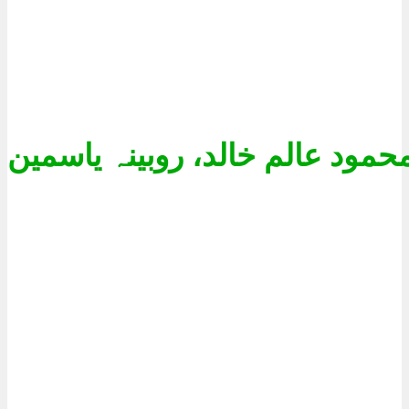
حمود عالم خالد، روبینہ یاسمین