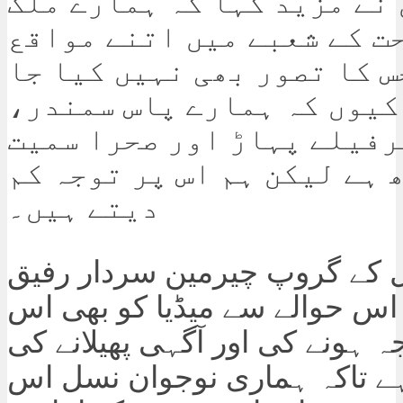
نے مزید کہا کہ ہمارے ملک
ت کے شعبے میں اتنے مواقع
س کا تصور بھی نہیں کیا جا
کیوں کہ ہمارے پاس سمندر،
رفیلے پہاڑ اور صحرا سمیت
 ہے لیکن ہم اس پر توجہ کم
دیتے ہیں۔
ل کے گروپ چیرمین سردار رفیق
 اس حوالے سے میڈیا کو بھی اس
ہونے کی اور آگہی پھیلانے کی
 تاکہ ہماری نوجوان نسل اس