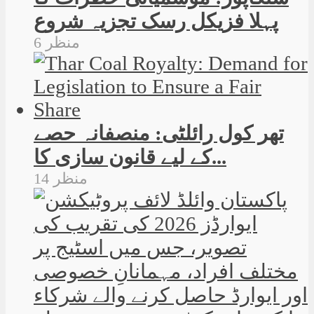
پہلا فزیکل رسک تجزیہ شروع
6 منظر
تھر کول رائلٹی: منصفانہ حصے
کے لیے قانون سازی کا...
14 منظر