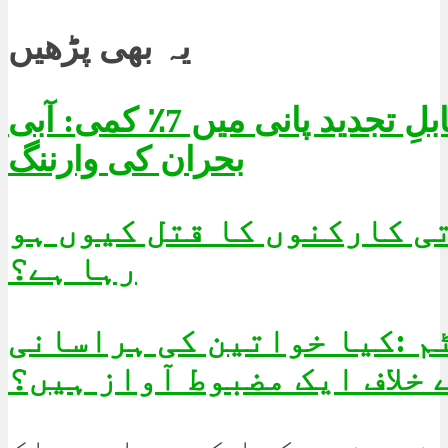
یہ بھی پڑھیں
فی کس قابلِ تجدید پانی میں 7٪ کمی: آبی
بحران کی وارننگ
ی کارکنوں کا قتل کیوں ہو
رہا ہے؟
م :کیا خواتین کی ہراسانی
 خلاف ایک مضبوط آواز ہیں؟