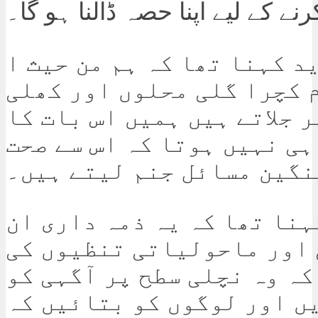
رنے کے لیے اپنا حصہ ڈالنا ہو گا۔
د کہنا تھا کہ ہم من حیث ا
 کچرا گلی محلوں اور کھلی
 جلاتے ہیں ہمیں اس بات کا
ہی نہیں ہوتا کہ اس سے صحت
نگین مسائل جنم لیتے ہیں۔
ہنا تھا کہ یہ ذمہ داری ان
اور ماحولیاتی تنظیوں کی
کہ وہ نچلی سطح پر آگہی کو
ں اور لوگوں کو بتائیں کہ