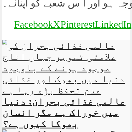
جہ ہو اور ا س شعبے کو اپنائے۔
Facebook
X
Pinterest
LinkedIn
عالمی غذائی بحران: دنیا
میں خوراک ہے مگر انسان
بھوکا کیوں ہے؟