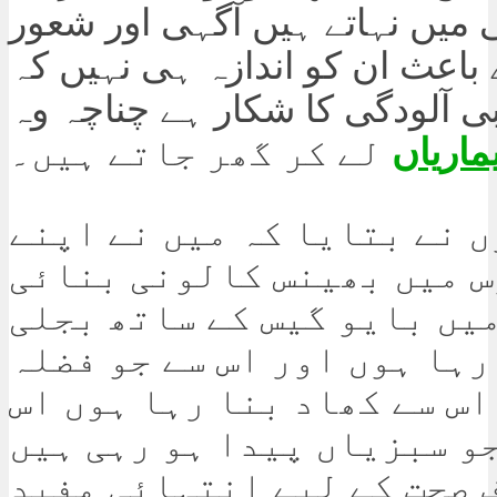
ی میں نہاتے ہیں آگہی اور شعور
باعث ان کو اندازہ ہی نہیں کہ
بی آلودگی کا شکار ہے چناچہ وہ
ماریاں
لے کر گھر جاتے ہیں۔
 نے بتایا کہ میں نے اپنے
س میں بھینس کالونی بنائی
میں بایو گیس کے ساتھ بجلی
رہا ہوں اور اس سے جو فضلہ
اس سے کھاد بنا رہا ہوں اس
و سبزیاں پیدا ہو رہی ہیں
 صحت کے لیے انتہائی مفید