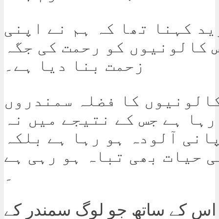
ید کہنا تھا کہ ہم نے اپنی
 کالونیوں کو رحمت کی جگہ
زحمت بنا دیا ہے۔
الونیوں کا فضلہ سمندروں
رہا ہے جس کے نتیجے میں نہ
انی آلودہ ہو رہا ہے بلکہ
 حیات بھی تباہ ہو رہی ہے
۔
 اس کے ساتھ جو لوگ سمندر کے