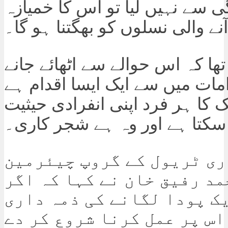
 سے نہیں لیا تو اس کا خمیازہ
نے والی نسلوں کو بھگتنا ہو گا۔
 تھا کہ اس حوالے سے اٹھائے جانے
امات میں سے ایک ایسا اقدام ہے
کا ہر فرد اپنی انفرادی حیثیت
سکتا ہے اور وہ ہے شجر کاری۔
ی ٹریول کے گروپ چیئرمین
د رفیق خان نے کہا کہ اگر
ک پودا لگانے کی ذمہ داری
اس پر عمل کرنا شروع کر دے