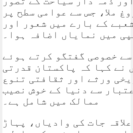
ور ذمہ دار سیاحت کے تصور
وغ ملا، جس سے عوامی سطح پر
عبے کے بارے میں شعور اور
ی میں نمایاں اضافہ ہوا۔
سے خصوصی گفتگو کرتے ہوئے
 نے کہا کہ پاکستان قدرتی
یخی ورثے اور ثقافتی تنوع
تبار سے دنیا کے خوش نصیب
ممالک میں شامل ہے۔
علاقہ جات کی وادیاں، پہاڑ