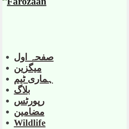
صفحہ اول
میگزین
ہماری ٹیم
بلاگ
رپورٹس
مضامین
Wildlife