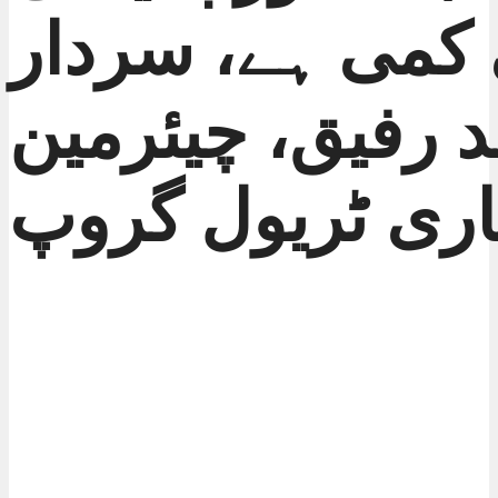
کمی ہے، سردار
 رفیق، چیئرمین
اری ٹریول گروپ