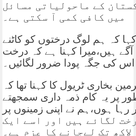
ستان کے ماحولیاتی مسائل
میں کافی کمی آ سکتی ہے۔
کہا کہ ہم لوگ درختوں کو کاٹنے
آگے ہیں،میرا کہنا ہے کہ درخت
 اس کی جگہ پودا ضرور لگائیں۔
ین بخاری ٹریول کا کہنا تھا کہ
طور پر یہ کام ذمہ داری سمجھتے
 رہا ہوں،ہم نے اپنی زمینوں پر
درخت لگائے ہیں اور اسے ایک
لاکھ تک لےجانے کا عزم ہے۔