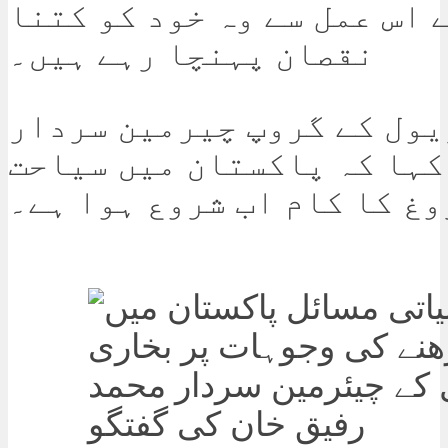
 اس عمل سے وہ خود کو کتنا
نقصان پہنچا رہے ہیں۔
یول کے گروپ چیرمین سردار
کہا کہ پاکستان میں سیاحت
وغ کا کام اب شروع ہوا ہے۔