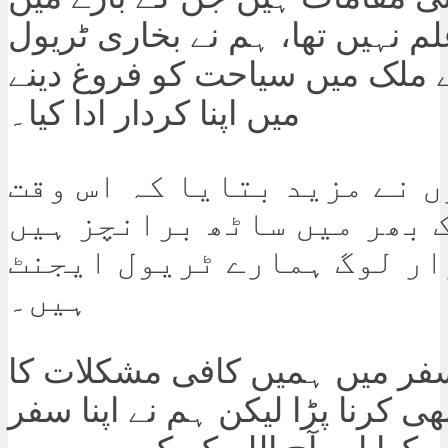
م نہیں تھا، ہم نے بخاری ٹریول
ے ملک میں سیاحت کو فروغ دینے
میں اپنا کردار ادا کیا۔
 نے مزید بتایا کہ اس وقت
 بھر میں ساٹھ برانچز ہیں
ار لوگ ہمارے ٹریول ایجنٹ
ہیں۔
ر میں ہمیں کافی مشکلات کا
ھی کرنا پڑا لیکن ہم نے اپنا سفر