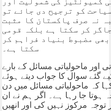
 کمیونٹیز کی شمولیت اور
یاحت کو ترجیح دی جائے تو
ہ نہ صرف پاکستان کا مثبت
اگر کر سکتا ہے بلکہ قومی
بھی مضبوط بنیاد فراہم کر
سکتا ہے۔
ی اور ماحولیاتی مسائل کے بارے
ے گئے سوال کا جواب دیتے ہوئے
کہا کہ ماحولیاتی مسائل میں دن
 ہوتا جا رہا ہے۔ اگر ہم نے ان
 توجہ مرکوز نہیں کی اور انھیں