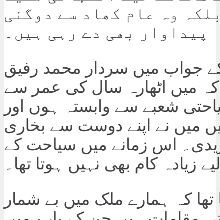
لکہ وہ عام کھاد سے دوگنی
پیداوار بھی دے رہی ہیں۔
ے جواب میں سردار محمد رفیق
ا کہ میں اٹھارہ سال کی عمر سے
احتی شعبے سے وابستہ ہوں اور
19میں میں نے اپنے دوست سے بخاری
یدی۔ اس زمانے میں سیاحت کے
یے زیادہ کام بھی نہیں ہوتا تھا۔
ا تھا کہ ہمارے ملک میں بے شمار
ی مقامات ہیں جن کے بارے میں