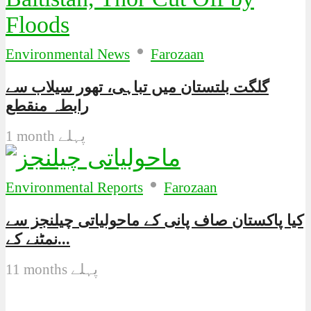
•
Environmental News
Farozaan
گلگت بلتستان میں تباہی، تھور سیلاب سے
رابطہ منقطع
1 month پہلے
•
Environmental Reports
Farozaan
کیا پاکستان صاف پانی کے ماحولیاتی چیلنجز سے
نمٹنے کے...
11 months پہلے