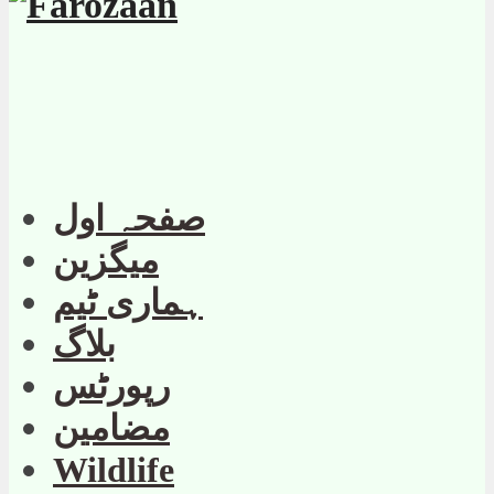
صفحہ اول
میگزین
ہماری ٹیم
بلاگ
رپورٹس
مضامین
Wildlife