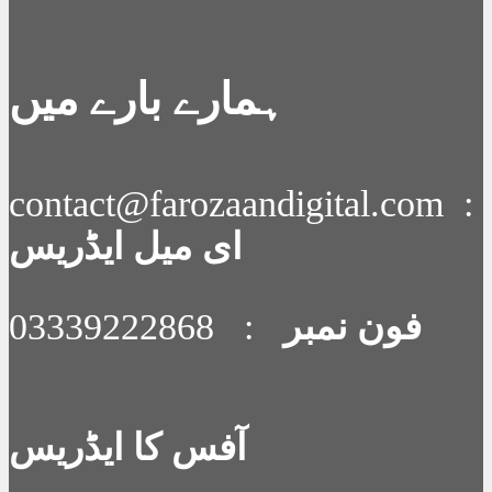
ہمارے بارے میں
contact@farozaandigital.com :
ای میل ایڈریس
فون نمبر
: 03339222868
آفس کا ایڈریس