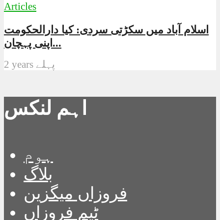
Articles
اسلام آباد میں سکڑتی سردی: کیا دارالحکومت
اپنی پہچان...
2 years پہلے
اہم لنکس
ہوم
بلاگ
فروزاں میگزین
ٹیم فروزاں