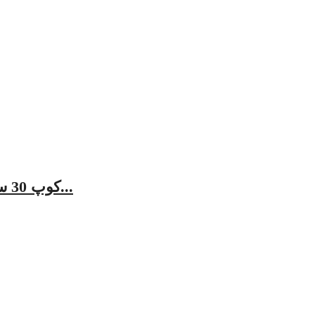
کوپ 30 سے پہلے عالمی رپورٹس: زمین، غربت اور عمل کا...