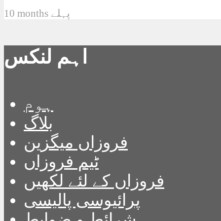
10 months پہلے
اہم لنکس
ہوم
بلاگ
فروزاں میگزین
ٹیم فروزاں
فروزاں کے لئے لکھیں
پرائیوسی پالیسی
شرائط و ضوابط