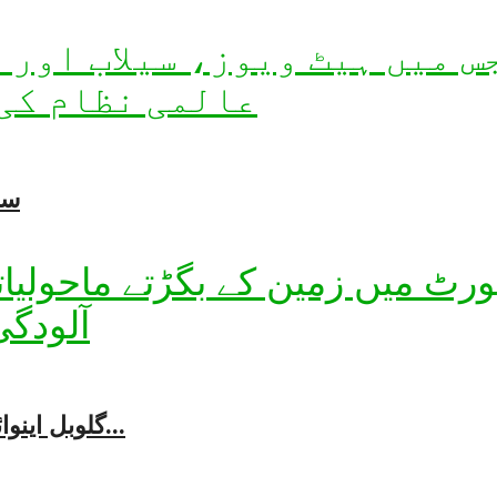
سال2025کی موسمیاتی 
گلوبل اینوائرمنٹ آؤٹ لک رپورٹ: زمین کے ماحولیاتی توازن...