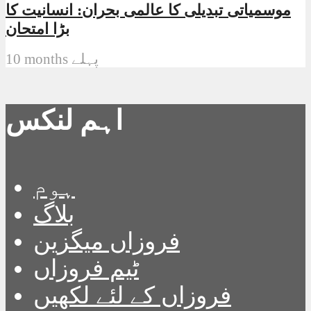
موسمیاتی تبدیلی کا عالمی بحران: انسانیت کا
بڑا امتحان
10 months پہلے
اہم لنکس
ہوم
بلاگ
فروزاں میگزین
ٹیم فروزاں
فروزاں کے لئے لکھیں