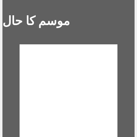
موسم کا حال
Karachi, PK
7:29 am,
Aug 9,
2026
27
°C
scattered clouds