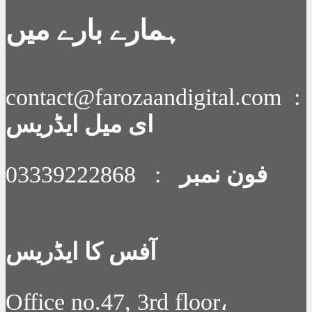
ہمارے بارے میں
contact@farozaandigital.com :
ای میل ایڈریس
فون نمبر
: 03339222868
آفس کا ایڈریس
Office no.47, 3rd floor،