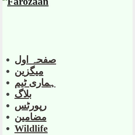
صفحہ اول
میگزین
ہماری ٹیم
بلاگ
رپورٹس
مضامین
Wildlife