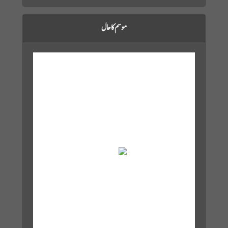
موسم کا حال
Karachi, PK
Aug 10, 2026
7:50 am,
27
°C
Overcast Clouds
Wind Gust:
19 mph
Clouds:
93%
Visibility:
10 km
Sunrise:
6:03 am
Sunset:
7:10 pm