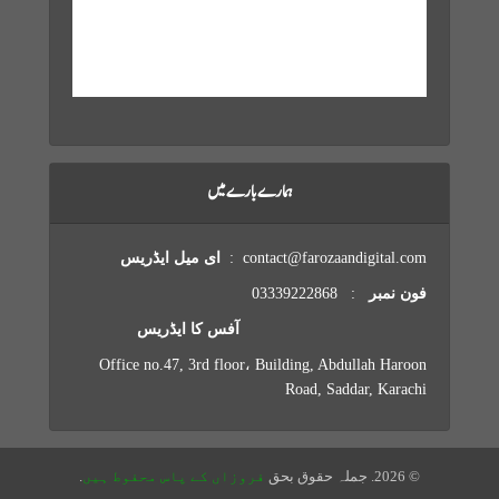
17 mph
1004 mb
77 %
Weather from OpenWeatherMap
ہمارے بارے میں
ای میل ایڈریس
contact@farozaandigital.com :
: 03339222868
فون نمبر
آفس کا ایڈریس
Office no.47, 3rd floor، Building, Abdullah Haroon
Road, Saddar, Karachi
.
فروزاں کے پاس محفوط ہیں
© 2026. جملہ حقوق بحق