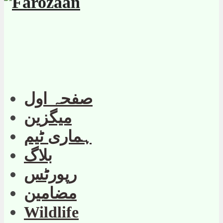
صفحہ اول
میگزین
ہماری ٹیم
بلاگ
رپورٹس
مضامین
Wildlife