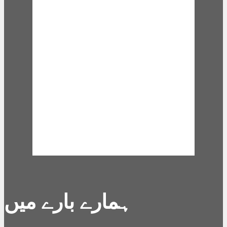
15 mph
Wind Gust:
15 mph
Clouds:
59%
Visibility:
10 km
Sunrise:
6:02 am
Sunset:
7:12 pm
Weather from
OpenWeatherMap
ہمارے بارے میں