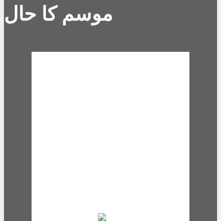
موسم کا حال
Karachi, PK
8:37 pm,
Aug 7,
2026
28
°C
broken clouds
76 %