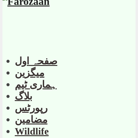
صفحہ اول
میگزین
ہماری ٹیم
بلاگ
رپورٹس
مضامین
Wildlife