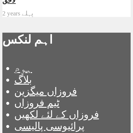
لاحق
2 years پہلے
اہم لنکس
ہوم
بلاگ
فروزاں میگزین
ٹیم فروزاں
فروزاں کے لئے لکھیں
پرائیوسی پالیسی