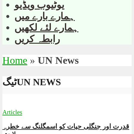
یوٹیوب ویڈیو
ہمارے بارے میں
ہمارے لئے لکھیں
رابطہ کریں
Home
»
UN News
ٹیگUN NEWS
Articles
قدرت اور جنگلی حیات کو اسمگلنگ سے خطرہ