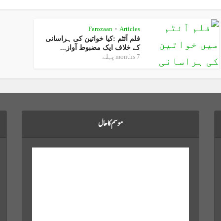
Farozaan
Articles
•
فلم آئٹم :کیا خواتین کی ہراسانی
کے خلاف ایک مضبوط آواز...
7 months پہلے
موسم کا حال
Karachi, PK
Aug 7, 2026
7:12 am,
27
°C