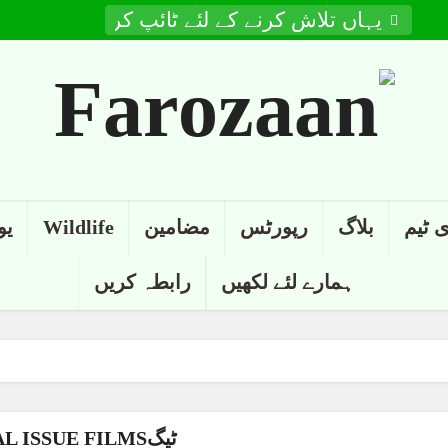
 ٹیم
بلاگ
رپورٹس
مضامین
Wildlife
یو
ہمارے لئے لکھیں
رابطہ کریں
ٹیگSOCIAL ISSUE FILMS