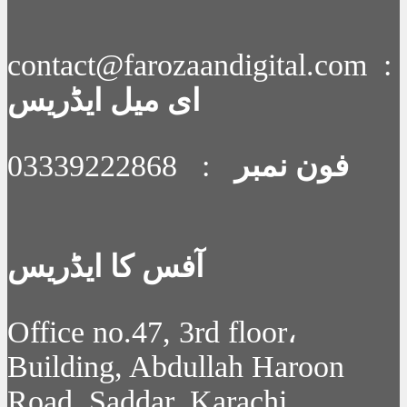
contact@farozaandigital.com :
ای میل ایڈریس
فون نمبر
: 03339222868
آفس کا ایڈریس
Office no.47, 3rd floor،
Building, Abdullah Haroon
Road, Saddar, Karachi