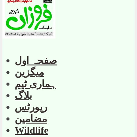
صفحہ اول
میگزین
ہماری ٹیم
بلاگ
رپورٹس
مضامین
Wildlife