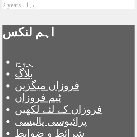
2 years پہلے
اہم لنکس
ہوم
بلاگ
فروزاں میگزین
ٹیم فروزاں
فروزاں کے لئے لکھیں
پرائیوسی پالیسی
شرائط و ضوابط