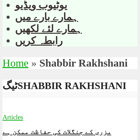
یوٹیوب ویڈیو
ہمارے بارے میں
ہمارے لئے لکھیں
رابطہ کریں
Home
»
Shabbir Rakhshani
ٹیگSHABBIR RAKHSHANI
Articles
مزری کے جنگلات کی حفاظت ممکن ہے