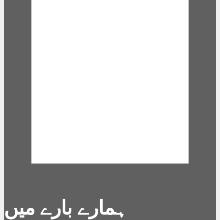
16 mph
Wind Gust:
16 mph
Clouds:
89%
Visibility:
10 km
Sunrise:
6:02 am
Sunset:
7:12 pm
Weather from
OpenWeatherMap
ہمارے بارے میں