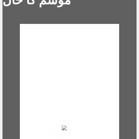
موسم کا حال
Karachi, PK
10:53 am,
Aug 8,
2026
30
°C
overcast clouds
65 %
1003 mb