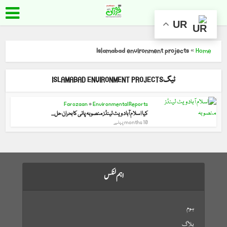
UR
Islamabad environment projects
»
Home
ٹیگISLAMABAD ENVIRONMENT PROJECTS
Farozaan
•
Environmental Reports
کیا اسلام آباد ویٹ لینڈز منصوبہ پانی کا بحران حل...
10 months پہلے
اہم لنکس
ہوم
بلاگ