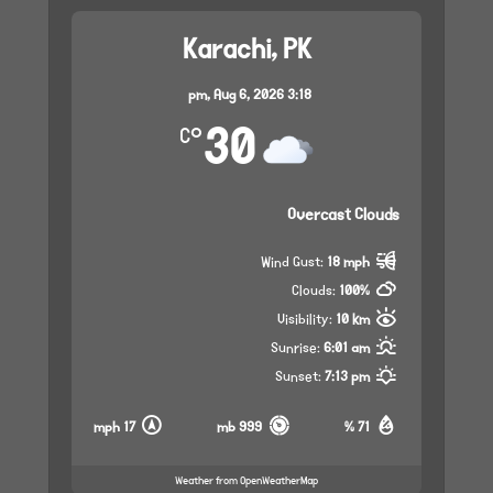
Karachi, PK
Aug 6, 2026
3:18 pm,
30
°C
Overcast Clouds
Wind Gust:
18 mph
Clouds:
100%
Visibility:
10 km
Sunrise:
6:01 am
Sunset:
7:13 pm
17 mph
999 mb
71 %
Weather from OpenWeatherMap