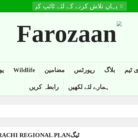
 ٹیم
بلاگ
رپورٹس
مضامین
Wildlife
یو
ہمارے لئے لکھیں
رابطہ کریں
ٹیگGREATER KARACHI REGIONAL PLAN