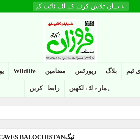
 ٹیم
بلاگ
رپورٹس
مضامین
Wildlife
یو
ہمارے لئے لکھیں
رابطہ کریں
ٹیگGONDRANI CAVES BALOCHISTAN