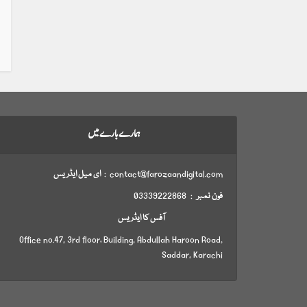
ہمارے بارے میں
contact@farozaandigital.com :
ای میل ایڈریس
فون نمبر
: 03339222868
آفس کا ایڈریس
Office no.47, 3rd floor، Building, Abdullah Haroon Road,
Saddar, Karachi