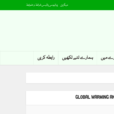
میگزین
پرائیوسی پالیسی
شرائط و ضوابط
رے میں
ہمارے لئے لکھیں
رابطہ کریں