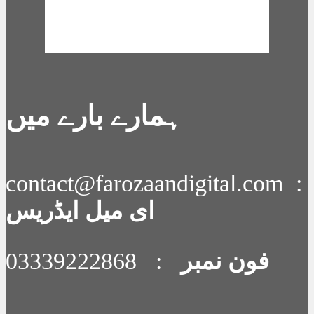
Weather from
OpenWeatherMap
ہمارے بارے میں
contact@farozaandigital.com :
ای میل ایڈریس
: 03339222868
فون نمبر