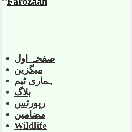
صفحہ اول
میگزین
ہماری ٹیم
بلاگ
رپورٹس
مضامین
Wildlife