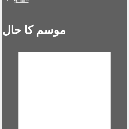
youtube
موسم کا حال
Karachi, PK
10:34 pm,
Aug 8,
2026
28
°C
overcast clouds