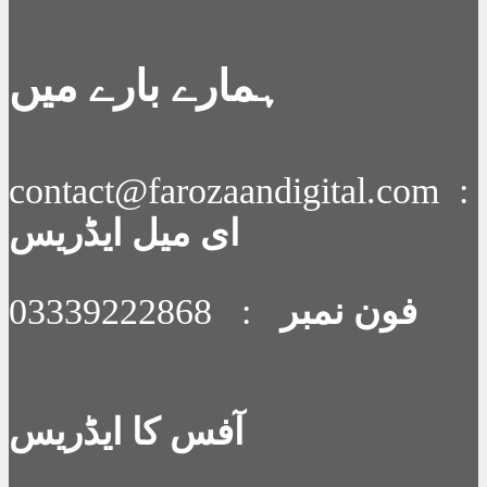
ہمارے بارے میں
contact@farozaandigital.com :
ای میل ایڈریس
: 03339222868
فون نمبر
آفس کا ایڈریس