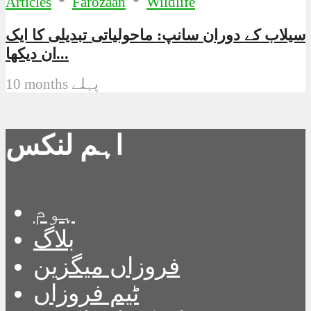
Articles
Farozaan
Wildlife
سیلاب کے دوران سانپ: ماحولیاتی تبدیلی کا ایک
ان دیکھا...
10 months پہلے
اہم لنکس
ہوم
بلاگ
فروزاں میگزین
ٹیم فروزاں