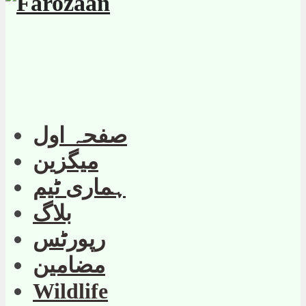
صفحہ اول
میگزین
ہماری ٹیم
بلاگ
رپورٹس
مضامین
Wildlife