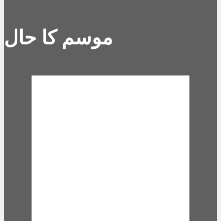
موسم کا حال
Karachi, PK
4:59 am,
Aug 8,
2026
27
°C
broken clouds