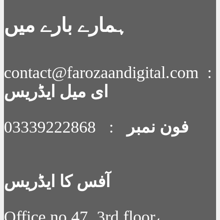
ہمارے بارے میں
contact@farozaandigital.com :
ای میل ایڈریس
فون نمبر
: 03339222868
آفس کا ایڈریس
Office no.47, 3rd floor،