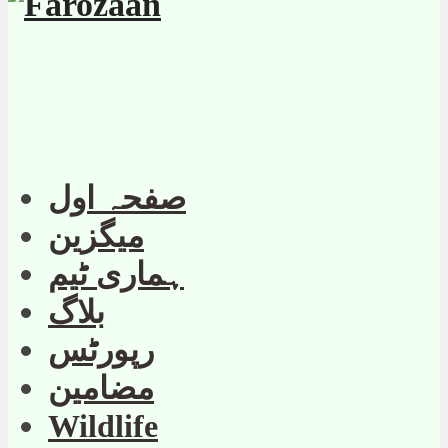
صفحہ اول
میگزین
ہماری ٹیم
بلاگ
رپورٹس
مضامین
Wildlife