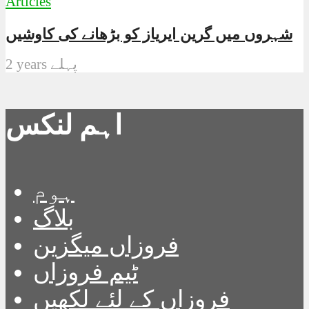
Articles
شہروں میں گرین ایریاز کو بڑھانے کی کاوشیں
2 years پہلے
اہم لنکس
ہوم
بلاگ
فروزاں میگزین
ٹیم فروزاں
فروزاں کے لئے لکھیں