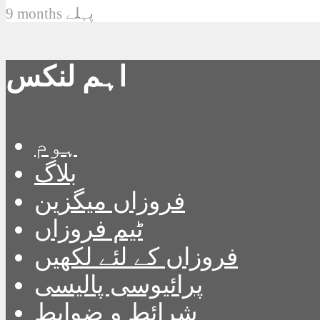
9 months پہلے
اہم لنکس
ہوم
بلاگ
فروزاں میگزین
ٹیم فروزاں
فروزاں کے لئے لکھیں
پرائیوسی پالیسی
شرائط و ضوابط