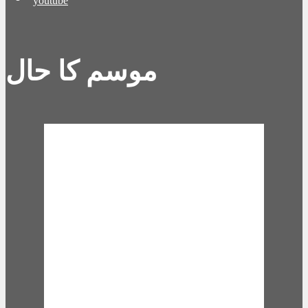
youtube
موسم کا حال
Karachi, PK
7:41 am,
Aug 7,
2026
27
°C
overcast clouds