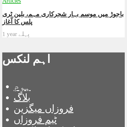
Articles
باجوڑ میں موسم بہار شجرکاری مہم، بلین ٹری
پلس کا آغاز
1 year پہلے
اہم لنکس
ہوم
بلاگ
فروزاں میگزین
ٹیم فروزاں