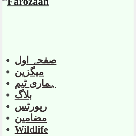
صفحہ اول
میگزین
ہماری ٹیم
بلاگ
رپورٹس
مضامین
Wildlife