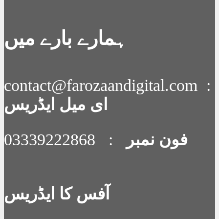
ہمارے بارے میں
contact@farozaandigital.com :
ای میل ایڈریس
فون نمبر
: 03339222868
آفس کا ایڈریس