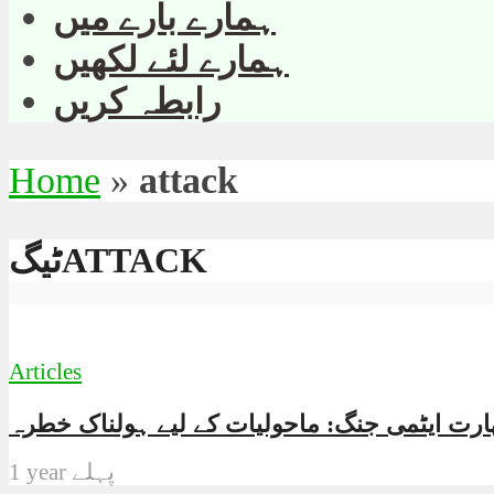
ہمارے بارے میں
ہمارے لئے لکھیں
رابطہ کریں
Home
»
attack
ٹیگATTACK
Articles
ارت ایٹمی جنگ: ماحولیات کے لیے ہولناک خطرہ
1 year پہلے