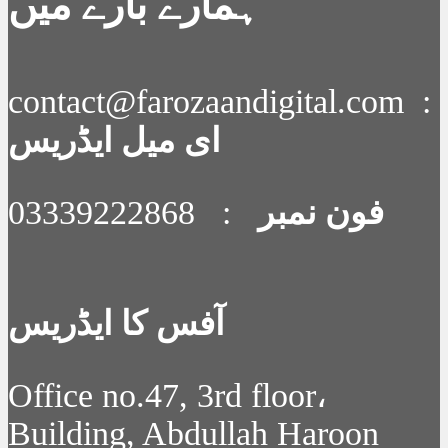
ہمارے بارے میں
contact@farozaandigital.com :
ای میل ایڈریس
فون نمبر
: 03339222868
آفس کا ایڈریس
Office no.47, 3rd floor،
Building, Abdullah Haroon