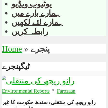
یوٹیوب ویڈیو
ہمارے بارے میں
ہمارے لئے لکھیں
رابطہ کریں
پنجرے
»
Home
ٹیگپنجرے
•
Environmental Reports
Farozaan
رانو ریچھ کی منتقلی: سندھ حکومت کا غیر