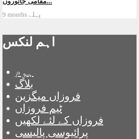
مقامی جانوروں...
9 months پہلے
اہم لنکس
ہوم
بلاگ
فروزاں میگزین
ٹیم فروزاں
فروزاں کے لئے لکھیں
پرائیوسی پالیسی