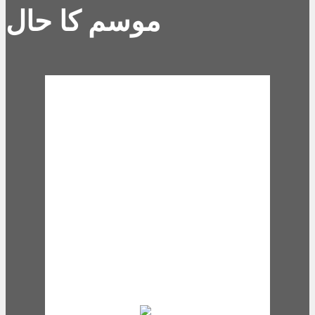
موسم کا حال
Karachi, PK
10:59 am,
Aug 8,
2026
30
°C
overcast clouds
65 %