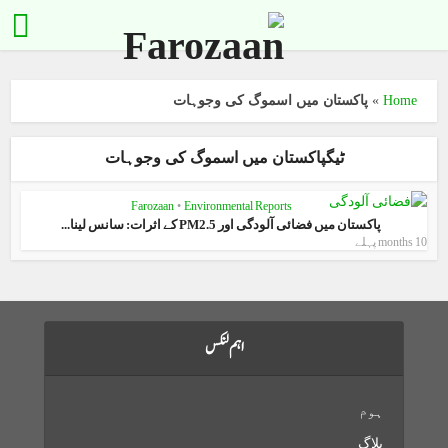
Home
»
پاکستان میں اسموگ کی وجوہات
ٹیگپاکستان میں اسموگ کی وجوہات
Farozaan
•
Environmental Reports
پاکستان میں فضائی آلودگی اور PM2.5 کے اثرات: سانس لینا...
10 months پہلے
اہم لنکس
ہوم
بلاگ