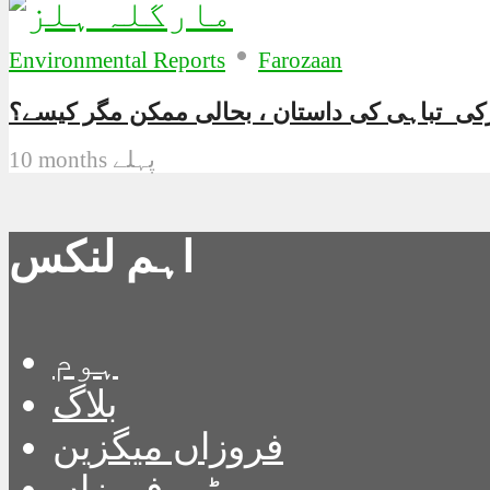
•
Environmental Reports
Farozaan
زکی تباہی کی داستان ، بحالی ممکن مگر کیسے؟
10 months پہلے
اہم لنکس
ہوم
بلاگ
فروزاں میگزین
ٹیم فروزاں