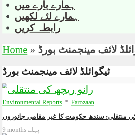
ہمارے بارے میں
ہمارے لئے لکھیں
رابطہ کریں
ائلڈ لائف مینجمنٹ بورڈ
»
Home
ٹیگوائلڈ لائف مینجمنٹ بورڈ
•
Environmental Reports
Farozaan
9 months پہلے