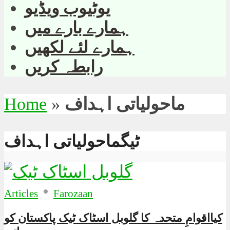
یوٹیوب ویڈیو
ہمارے بارے میں
ہمارے لئے لکھیں
رابطہ کریں
ماحولیاتی اہداف
»
Home
ٹیگماحولیاتی اہداف
•
Articles
Farozaan
کیااقوامِ متحدہ کا گلوبل اسٹاک ٹیک پاکستان کو