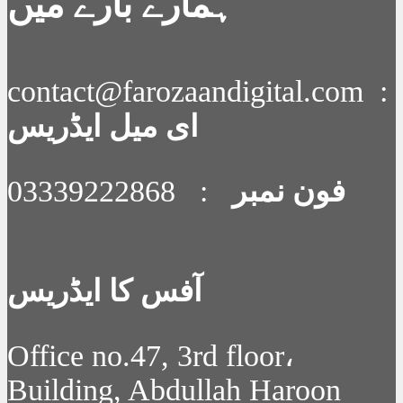
ہمارے بارے میں
contact@farozaandigital.com :
ای میل ایڈریس
فون نمبر
: 03339222868
آفس کا ایڈریس
Office no.47, 3rd floor،
Building, Abdullah Haroon