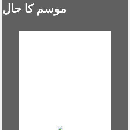
موسم کا حال
Karachi, PK
8:45 pm,
Aug 7,
2026
27
°C
broken clouds
77 %