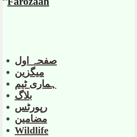
صفحہ اول
میگزین
ہماری ٹیم
بلاگ
رپورٹس
مضامین
Wildlife