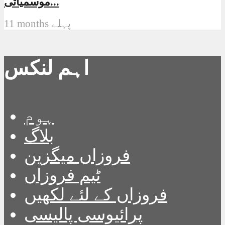
موسمیاتی...
11 months پہلے
اہم لنکس
ہوم
بلاگ
فروزاں میگزین
ٹیم فروزاں
فروزاں کے لئے لکھیں
پرائیوسی پالیسی