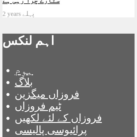
ستارے چرا رہی ہے
2 years پہلے
اہم لنکس
ہوم
بلاگ
فروزاں میگزین
ٹیم فروزاں
فروزاں کے لئے لکھیں
پرائیوسی پالیسی