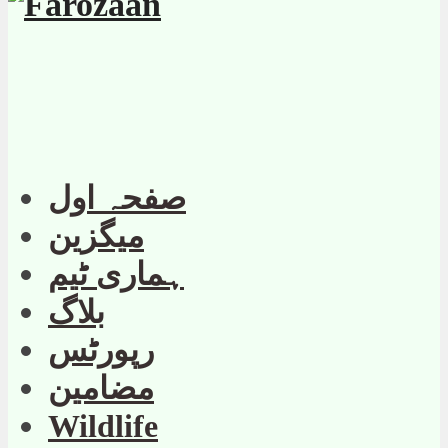
صفحہ اول
میگزین
ہماری ٹیم
بلاگ
رپورٹس
مضامین
Wildlife