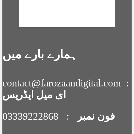
60 %
1003 mb
16 mph
Weather from OpenWeatherMap
ہمارے بارے میں
contact@farozaandigital.com :
ای میل ایڈریس
فون نمبر
: 03339222868