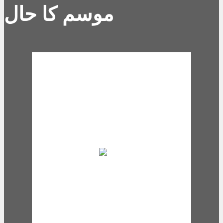
موسم کا حال
Karachi, PK
12:51 pm,
Aug 9, 2026
31
°C
Scattered Clouds
Wind Gust:
15 mph
Clouds:
35%
Visibility:
10 km
Sunrise:
6:02 am
Sunset:
7:11 pm