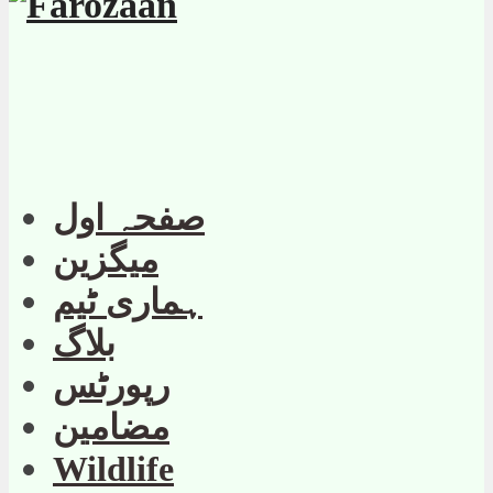
صفحہ اول
میگزین
ہماری ٹیم
بلاگ
رپورٹس
مضامین
Wildlife