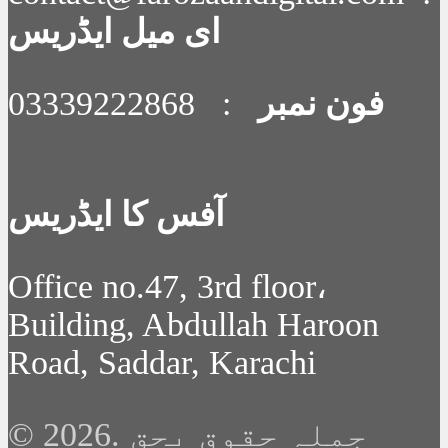
ای میل ایڈریس
فون نمبر
: 03339222868
آفس کا ایڈریس
Office no.47, 3rd floor،
Building, Abdullah Haroon
Road, Saddar, Karachi
© 2026. جملہ حقوق بحق