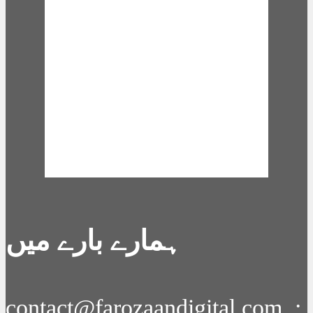
Clouds:
100%
Visibility:
10 km
Sunrise:
6:02 am
Sunset:
7:12 pm
Weather from
OpenWeatherMap
ہمارے بارے میں
contact@farozaandigital.com :