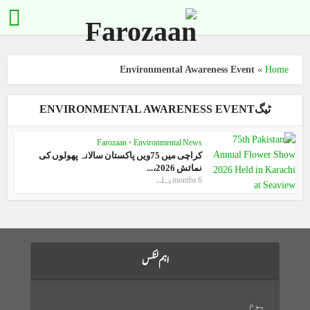
Environmental Awareness Event
»
Home
ٹیگENVIRONMENTAL AWARENESS EVENT
Farozaan
•
Environmental News
کراچی میں 75ویں پاکستان سالانہ پھولوں کی
نمائش 2026،...
6 months پہلے
اہم لنکس
ہوم