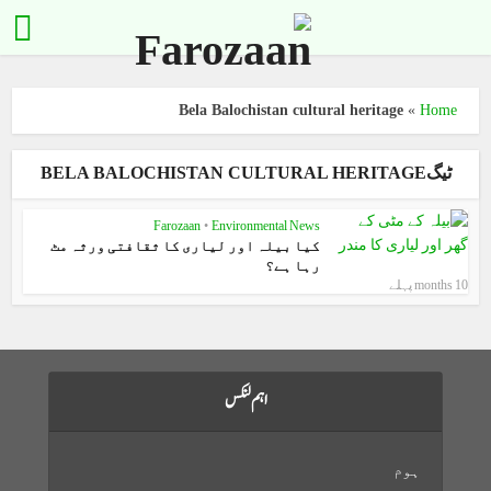
Bela Balochistan cultural heritage
»
Home
ٹیگBELA BALOCHISTAN CULTURAL HERITAGE
Farozaan
•
Environmental News
کیا بیلہ اور لیاری کا ثقافتی ورثہ مٹ
رہا ہے؟
10 months پہلے
اہم لنکس
ہوم