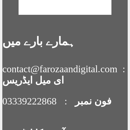
OpenWeatherMap
ہمارے بارے میں
contact@farozaandigital.com :
ای میل ایڈریس
فون نمبر
: 03339222868