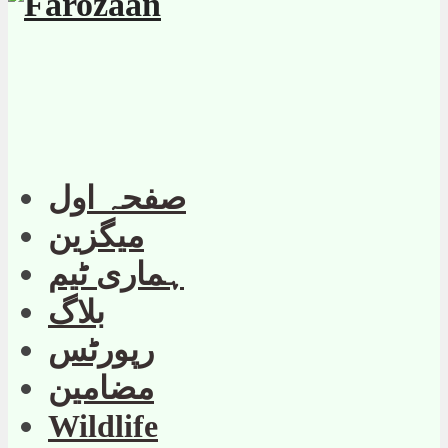
صفحہ اول
میگزین
ہماری ٹیم
بلاگ
رپورٹس
مضامین
Wildlife