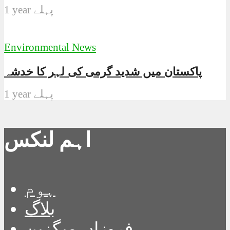
1 year پہلے
Environmental News
پاکستان میں شدید گرمی کی لہر کا خدشہ
1 year پہلے
اہم لنکس
ہوم
بلاگ
فروزاں میگزین