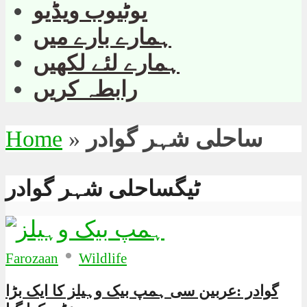
یوٹیوب ویڈیو
ہمارے بارے میں
ہمارے لئے لکھیں
رابطہ کریں
ساحلی شہر گوادر
»
Home
ٹیگساحلی شہر گوادر
•
Farozaan
Wildlife
گوادر :عربین سی ہمپ بیک وہیلز کا ایک بڑا