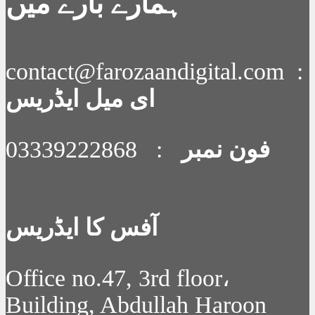
ہمارے بارے میں
contact@farozaandigital.com :
ای میل ایڈریس
فون نمبر
: 03339222868
آفس کا ایڈریس
Office no.47, 3rd floor،
Building, Abdullah Haroon