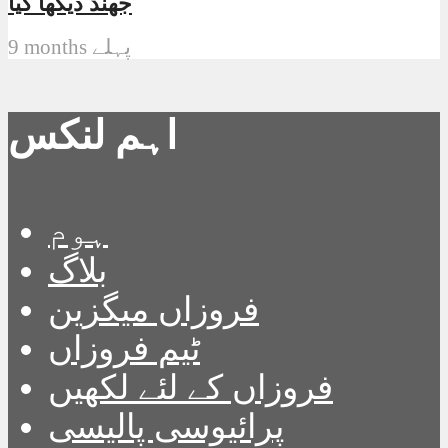
جھنڈ دیکھا گیا
9 months پہلے
اہم لنکس
ہوم
بلاگ
فروزاں میگزین
ٹیم فروزاں
فروزاں کے لئے لکھیں
پرائیوسی پالیسی