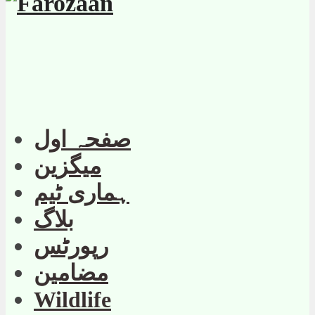
صفحہ اول
میگزین
ہماری ٹیم
بلاگ
رپورٹس
مضامین
Wildlife