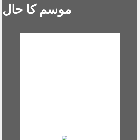
موسم کا حال
Karachi, PK
12:13 pm,
Aug 9,
2026
31
°C
scattered clouds
62 %