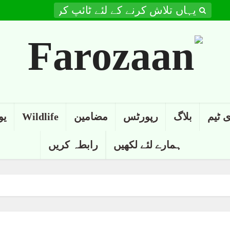
 ٹیم
بلاگ
رپورٹس
مضامین
Wildlife
یو
ہمارے لئے لکھیں
رابطہ کریں