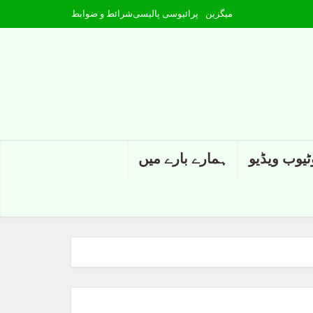
میگزین
پرائیوسی پالیسی
شرائط و ضوابط
ٹیوب ویڈیو
ہمارے بارے میں