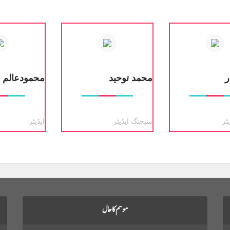
ر
محمد توحید
محمودعالم خ
ٹر
منیجنگ ایڈیٹر
ایڈیٹر
موسم کا حال