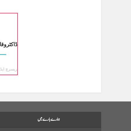
ڈاکٹروقا
ریسرچ ایڈی
ہمارے بارے میں