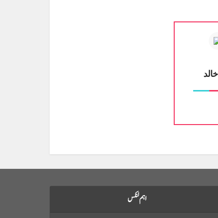
الد
اہم لنکس